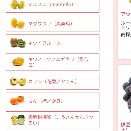
マルメロ（marmelo）
アウ
ルー
マクワウリ（真桑瓜）
×リ
商標
キウイフルーツ
キワノ／ツノニガウリ（角苦
瓜）
カリン（花梨／かりん）
カキ（柿／かき）
香酸柑橘類（こうさんかんきつ
るい）
伊豆
き）