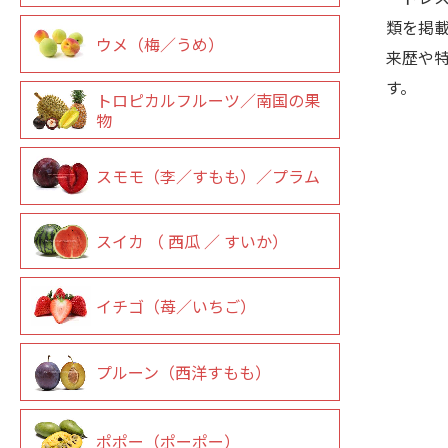
類を掲
ウメ（梅／うめ）
来歴や
す。
トロピカルフルーツ／南国の果
物
スモモ（李／すもも）／プラム
スイカ （ 西瓜 ／ すいか）
イチゴ（苺／いちご）
プルーン（西洋すもも）
ポポー（ポーポー）