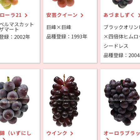
ローラ21
安芸クイーン
あづましずく
ベルマスカット
巨峰×巨峰
ブラックオリン
ザマート
品種登録：1993年
×四倍体ヒムロ
登録：2002年
シードレス
品種登録：200
錦（いずにし
ウインク
オーロラブラ