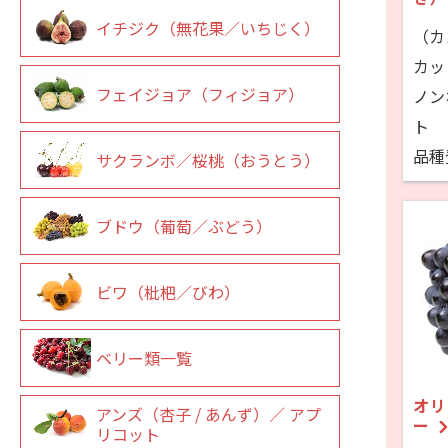
イチジク（無花果／いちじく）
（カ
カッ
フェイジョア（フィジョア）
ノン
ト
品種
サクランボ／桜桃（おうとう）
ブドウ（葡萄／ぶどう）
ビワ（枇杷／びわ）
ベリー類一覧
オリ
アンズ（杏子 / あんず）／ アプ
ー
リコット