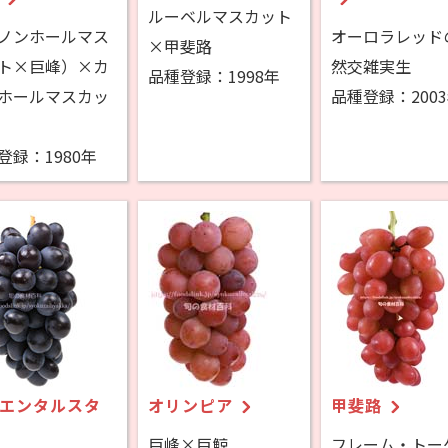
ルーベルマスカット
ノンホールマス
オーロラレッド
×甲斐路
ト×巨峰）×カ
然交雑実生
品種登録：1998年
ホールマスカッ
品種登録：200
登録：1980年
エンタルスタ
オリンピア
甲斐路
巨峰×巨鯨
フレーム・トー