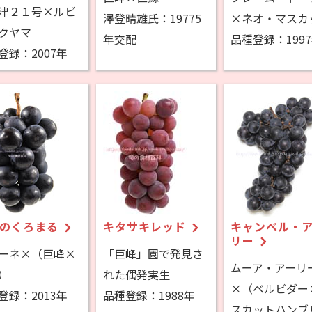
津２１号×ルビ
澤登晴雄氏：19775
×ネオ・マスカ
クヤマ
年交配
品種登録：199
登録：2007年
のくろまる
キタサキレッド
キャンベル・
リー
ーネ×（巨峰×
「巨峰」園で発見さ
ムーア・アーリ
）
れた偶発実生
×（ベルビダー
登録：2013年
品種登録：
1988年
スカットハンブ