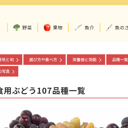
野菜
果物
魚介
魚の
産地と旬
選び方や食べ方
栄養価と効能
品種一覧
の写真
食用ぶどう107品種一覧