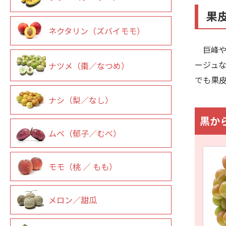
果
ネクタリン（ズバイモモ）
巨峰や
ージュ
ナツメ（棗／なつめ）
でも果
ナシ（梨／なし）
黒か
ムベ（郁子／むべ）
モモ（桃 ／ もも）
メロン／甜瓜