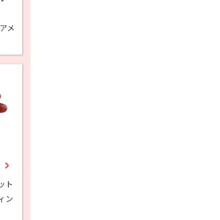
 アメ
ン
ット
ィン