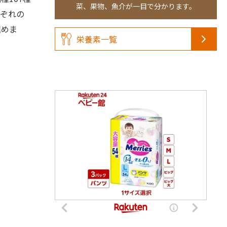
菜、果物、魚介が一目で分かります。
ぞれの
進めま
栄養素一覧