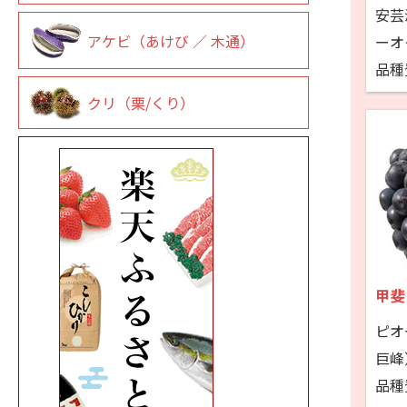
安芸
アケビ（あけび ／ 木通）
ーオ
品種
クリ（栗/くり）
甲斐
ピオ
巨峰
品種