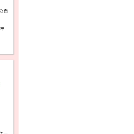
の自
3年
ケー