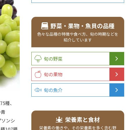
野菜・果物・魚貝の品種
色々な品種の
特徴や食べ方、
旬の時期などを
紹介
しています
旬の野菜
旬の果物
旬の魚介
75種、
の青
栄養素と食材
プソンシ
栄養素の働きや、その栄養素を多く含む野
107種