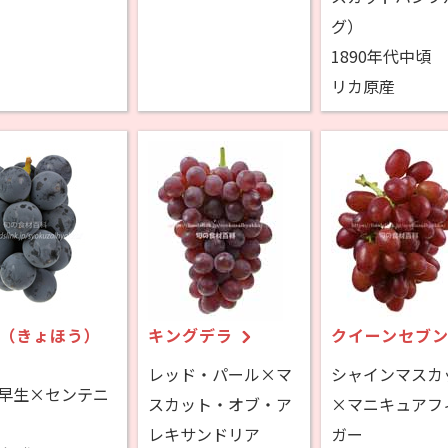
グ）
1890年代中頃
リカ原産
（きょほう）
キングデラ
クイーンセブ
レッド・パール×マ
シャインマスカ
早生×センテニ
スカット・オブ・ア
×マニキュアフ
レキサンドリア
ガー