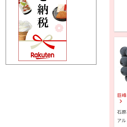
巨峰
石原
アル