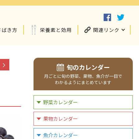
さばき方
栄養素と効用
関連リンク
旬のカレンダー
月ごとに
旬の野菜、
果物、
魚介が
一目で
わかるように
まとめています
野菜カレンダー
果物カレンダー
魚介カレンダー