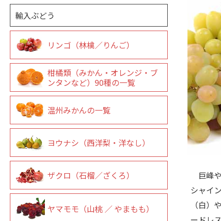
輸入ぶどう
リンゴ（林檎／りんご）
柑橘類（みかん・オレンジ・ブ
ンタンなど）90種の一覧
温州みかんの一覧
ヨウナシ（西洋梨・洋なし）
ザクロ（石榴／ざくろ）
巨峰や
シャイ
（白）
ヤマモモ（山桃 ／ やまもも）
ードレス