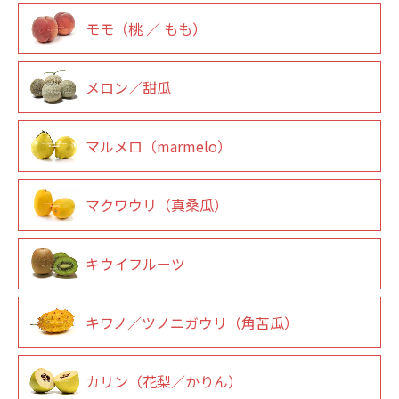
モモ（桃 ／ もも）
メロン／甜瓜
マルメロ（marmelo）
マクワウリ（真桑瓜）
キウイフルーツ
キワノ／ツノニガウリ（角苦瓜）
カリン（花梨／かりん）