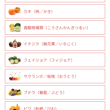
カキ（柿／かき）
香酸柑橘類（こうさんかんきつるい）
イチジク（無花果／いちじく）
フェイジョア（フィジョア）
サクランボ／桜桃（おうとう）
ブドウ（葡萄／ぶどう）
ビワ（枇杷／びわ）