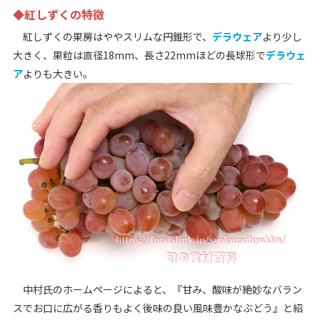
◆紅しずくの特徴
紅しずくの果房はややスリムな円錐形で、
デラウェア
より少し
大きく、果粒は直径18mm、長さ22mmほどの長球形で
デラウェ
ア
よりも大きい。
中村氏のホームページによると、『甘み、酸味が絶妙なバラン
スでお口に広がる香りもよく後味の良い風味豊かなぶどう』と紹