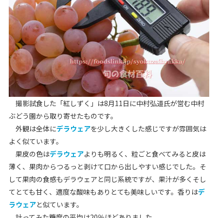
撮影試食した「紅しずく」は8月11日に中村弘道氏が営む中村
ぶどう園から取り寄せたものです。
外観は全体に
デラウェア
を少し大きくした感じですが雰囲気は
よく似ています。
果皮の色は
デラウェア
よりも明るく、粒ごと食べてみると皮は
薄く、果肉からつるっと剥けて口から出しやすい感じでした。そ
して果肉の食感もデラウェアと同じ系統ですが、果汁が多くそし
てとても甘く、適度な酸味もありとても美味しいです。香りは
デ
ラウェア
と似ています。
計ってみた糖度の平均は20％ほどありました。