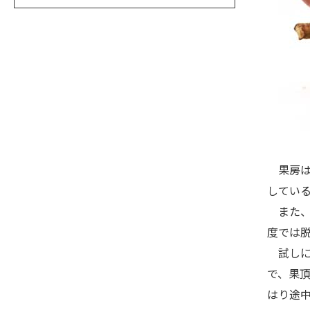
果房は
してい
また、
度では
試しに
で、果
はり途