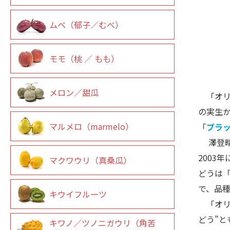
ムベ（郁子／むべ）
モモ（桃 ／ もも）
メロン／甜瓜
「オリン
の実生
マルメロ（marmelo）
「
ブラ
澤登晴雄
2003
マクワウリ（真桑瓜）
どうは
で、品
キウイフルーツ
「オリ
どう”
キワノ／ツノニガウリ（角苦