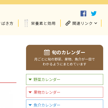
さばき方
栄養素と効用
関連リンク
旬のカレンダー
月ごとに
旬の野菜、
果物、
魚介が
一目で
わかるように
まとめています
野菜カレンダー
果物カレンダー
魚介カレンダー