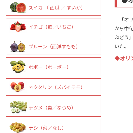
スイカ （ 西瓜 ／ すいか）
「オリ
イチゴ（苺／いちご）
から中
ぶどう
いた。
プルーン（西洋すもも）
◆オリ
ポポー（ポーポー）
ネクタリン（ズバイモモ）
ナツメ（棗／なつめ）
ナシ（梨／なし）