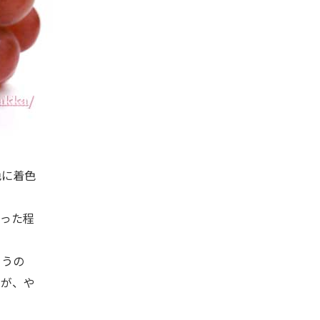
色に着色
った程
まうの
たが、や