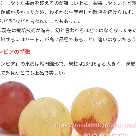
と）しやすく果房を整えるのが難しい上に、裂果しやすいなど
問題点が多かったため、わずかな生産者しか栽培を続けられず
ぶどう”などと言われたこともあった。
5年現在は栽培技術が進み、幻と言われるほどではなくなったも
栽培するにはハードルが高い品種であることに違いはないだろう
ンピアの特徴
ピア」の果房は短円錐形で、果粒は13~16ｇと大きく、果皮
色で外見がとても上品で美しい。