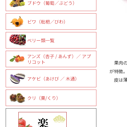
ブドウ（葡萄／ぶどう）
ビワ（枇杷／びわ）
ベリー類一覧
アンズ（杏子 / あんず）／ アプ
リコット
果肉の
が特徴
アケビ（あけび ／ 木通）
皮は薄
クリ（栗/くり）