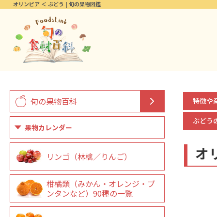
オリンピア ＜ ぶどう | 旬の果物図鑑
旬の果物百科
特徴や
ぶどう
果物カレンダー
オ
リンゴ（林檎／りんご）
柑橘類（みかん・オレンジ・ブ
ンタンなど）90種の一覧