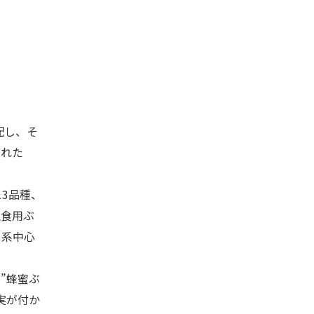
配し、そ
まれた
3品種、
生食用ぶ
」系中心
”蜂蜜ぶ
実が付か