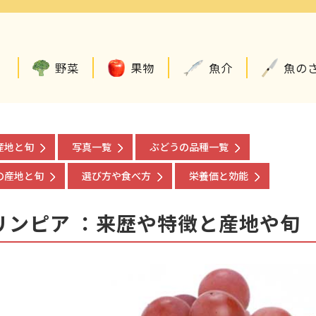
野菜
果物
魚介
魚の
産地と旬
写真一覧
ぶどうの品種一覧
の産地と旬
選び方や食べ方
栄養価と効能
リンピア ：来歴や特徴と産地や旬