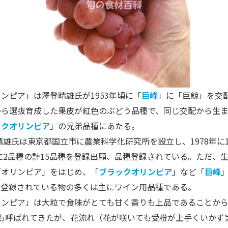
ピア」は澤登晴雄氏が1953年頃に「
巨峰
」に「巨鯨」を交
から選抜育成した果皮が紅色のぶどう品種で、同じ交配から生
ックオリンピア
」の兄弟品種にあたる。
氏は東京都国立市に農業科学化研究所を設立し、1978年に1
年に2品種の計15品種を登録出願、品種登録されている。ただ、
「オリンピア」をはじめ、「
ブラックオリンピア
」など「
巨峰
種登録されている物の多くは主にワイン用品種である。
ンピア」は大粒で食味がとても甘く香りも上品であることから
とも呼ばれてきたが、花流れ（花が咲いても受粉が上手くいかず