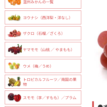
温州みかんの一覧
ヨウナシ（西洋梨・洋なし）
ザクロ（石榴／ざくろ）
ヤマモモ（山桃 ／ やまもも）
ウメ（梅／うめ）
トロピカルフルーツ／南国の果
物
スモモ（李／すもも）／プラム
●