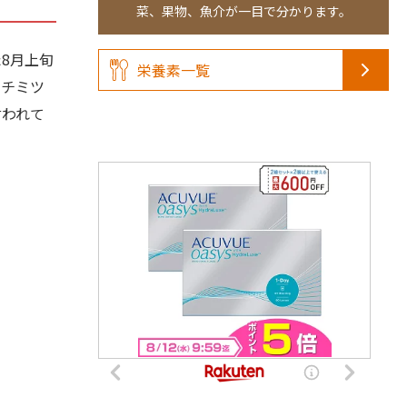
菜、果物、魚介が一目で分かります。
8月上旬
栄養素一覧
ハチミツ
言われて