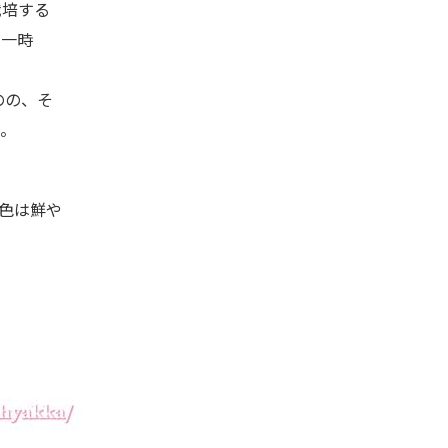
栽培する
、一時
のの、そ
。
色は鮮や