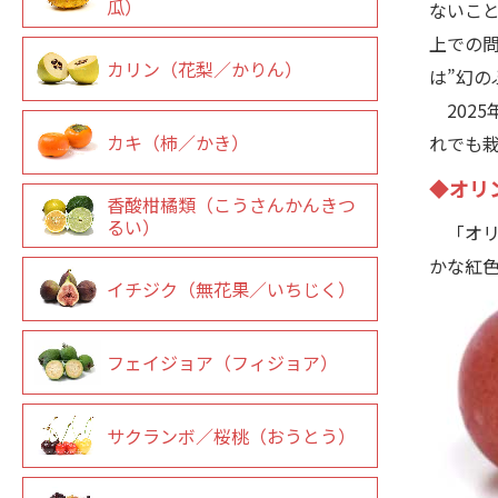
瓜）
ないこ
上での
カリン（花梨／かりん）
は”幻の
202
カキ（柿／かき）
れでも
◆オリ
香酸柑橘類（こうさんかんきつ
るい）
「オリン
かな紅
イチジク（無花果／いちじく）
フェイジョア（フィジョア）
サクランボ／桜桃（おうとう）