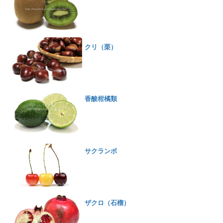
クリ（栗）
香酸柑橘類
サクランボ
ザクロ（石榴）