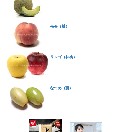
モモ（桃）
リンゴ（林檎）
なつめ（棗）