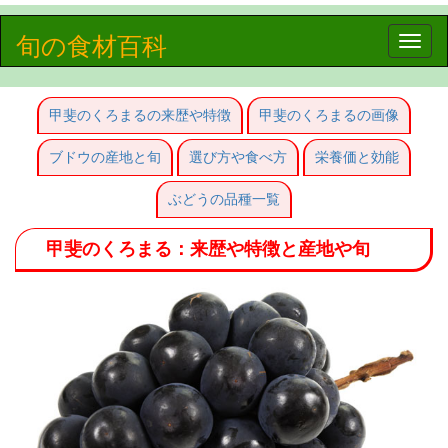
旬の食材百科
Toggle
naviga
甲斐のくろまるの来歴や特徴
甲斐のくろまるの画像
ブドウの産地と旬
選び方や食べ方
栄養価と効能
ぶどうの品種一覧
甲斐のくろまる：来歴や特徴と産地や旬