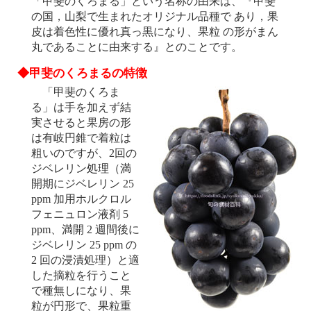
「甲斐のくろまる」という名称の由来は、『甲斐
の国，山梨で生まれたオリジナル品種で あり，果
皮は着色性に優れ真っ黒になり、果粒 の形がまん
丸であることに由来する』とのことです。
◆甲斐のくろまるの特徴
「甲斐のくろま
る」は手を加えず結
実させると果房の形
は有岐円錐で着粒は
粗いのですが、2回の
ジベレリン処理（満
開期にジベレリン 25
ppm 加用ホルクロル
フェニュロン液剤 5
ppm、満開 2 週間後に
ジベレリン 25 ppm の
2 回の浸漬処理）と適
した摘粒を行うこと
で種無しになり、果
粒が円形で、果粒重