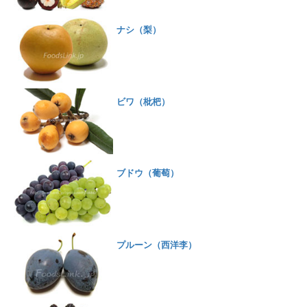
ナシ（梨）
ビワ（枇杷）
ブドウ（葡萄）
プルーン（西洋李）