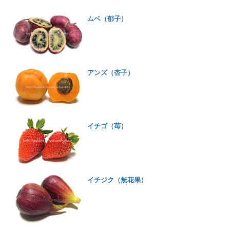
ムベ（郁子）
アンズ（杏子）
イチゴ（苺）
イチジク（無花果）