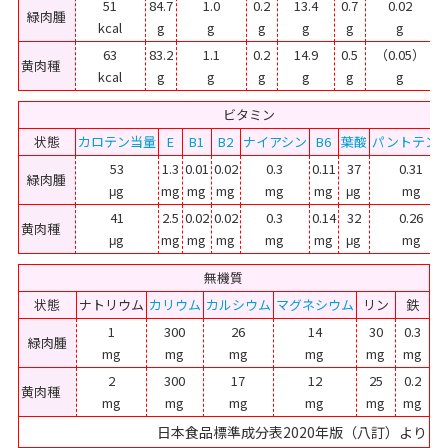
51
84.7
1.0
0.2
13.4
0.7
0.02
緑肉腫
kcal
g
g
g
g
g
g
63
83.2
1.1
0.2
14.9
0.5
（0.05）
黄肉種
kcal
g
g
g
g
g
g
ビタミン
状態
カロテン当量
E
B1
B2
ナイアシン
B6
葉酸
パントテン
53
1.3
0.01
0.02
0.3
0.11
37
0.31
緑肉腫
μg
mg
mg
mg
mg
mg
μg
mg
41
2.5
0.02
0.02
0.3
0.14
32
0.26
黄肉種
μg
mg
mg
mg
mg
mg
μg
mg
無機質
状態
ナトリウム
カリウム
カルシウム
マグネシウム
リン
鉄
1
300
26
14
30
0.3
緑肉腫
mg
mg
mg
mg
mg
mg
2
300
17
12
25
0.2
黄肉種
mg
mg
mg
mg
mg
mg
日本食品標準成分表2020年版（八訂）より