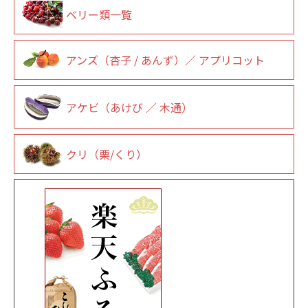
ベリー類一覧
アンズ（杏子 / あんず）／ アプリコット
アケビ（あけび ／ 木通）
クリ（栗/くり）