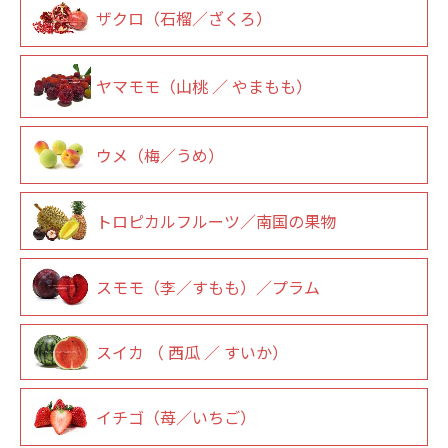
ザクロ（石榴／ざくろ）
ヤマモモ（山桃 ／ やまもも）
ウメ（梅／うめ）
トロピカルフルーツ／南国の果物
スモモ（李／すもも）／プラム
スイカ （ 西瓜 ／ すいか）
イチゴ（苺／いちご）