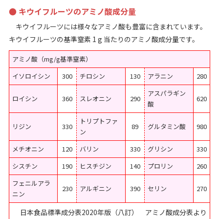
● キウイフルーツのアミノ酸成分量
キウイフルーツには様々なアミノ酸も豊富に含まれています。
キウイフルーツの基準窒素 1 g 当たりのアミノ酸成分量です。
アミノ酸（mg/g基準窒素）
イソロイシン
300
チロシン
130
アラニン
280
アスパラギン
ロイシン
360
スレオニン
290
620
酸
トリプトファ
リジン
330
89
グルタミン酸
980
ン
メチオニン
120
バリン
330
グリシン
330
シスチン
190
ヒスチジン
140
プロリン
260
フェニルアラ
230
アルギニン
390
セリン
270
ニン
日本食品標準成分表2020年版（八訂） アミノ酸成分表より