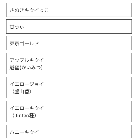
さぬきキウイっこ
甘うぃ
東京ゴールド
アップルキウイ
魁蜜(かいみつ)
イエロージョイ
（盧山香）
イエローキウイ
（Jintao種）
ハニーキウイ