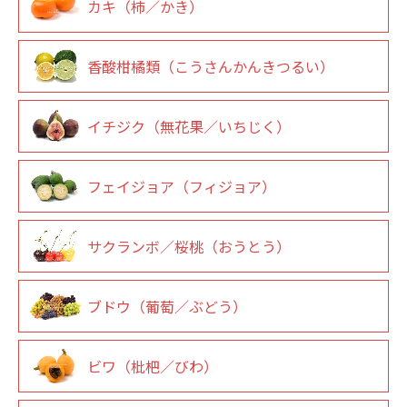
カキ（柿／かき）
香酸柑橘類（こうさんかんきつるい）
イチジク（無花果／いちじく）
フェイジョア（フィジョア）
サクランボ／桜桃（おうとう）
ブドウ（葡萄／ぶどう）
ビワ（枇杷／びわ）