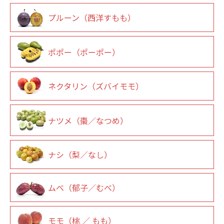
プルーン（西洋すもも）
ポポー（ポーポー）
ネクタリン（ズバイモモ）
ナツメ（棗／なつめ）
ナシ（梨／なし）
ムベ（郁子／むべ）
モモ（桃 ／ もも）