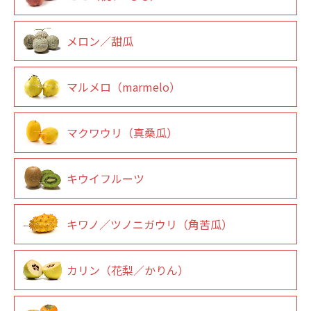
メロン／甜瓜
マルメロ（marmelo）
マクワウリ（真桑瓜）
キウイフルーツ
キワノ／ツノニガウリ（角苦瓜）
カリン（花梨／かりん）