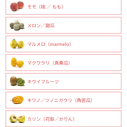
モモ（桃 ／ もも）
メロン／甜瓜
マルメロ（marmelo）
マクワウリ（真桑瓜）
キウイフルーツ
キワノ／ツノニガウリ（角苦瓜）
カリン（花梨／かりん）