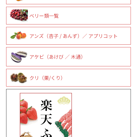
ベリー類一覧
アンズ（杏子 / あんず）／ アプリコット
アケビ（あけび ／ 木通）
クリ（栗/くり）