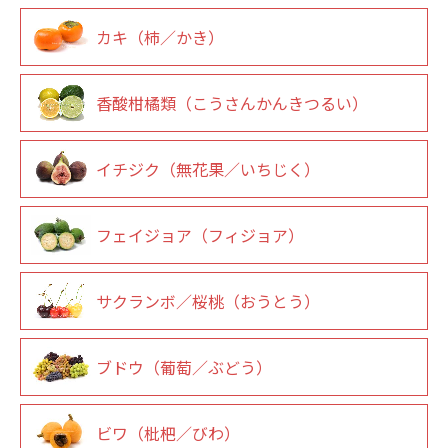
カキ（柿／かき）
香酸柑橘類（こうさんかんきつるい）
イチジク（無花果／いちじく）
フェイジョア（フィジョア）
サクランボ／桜桃（おうとう）
ブドウ（葡萄／ぶどう）
ビワ（枇杷／びわ）