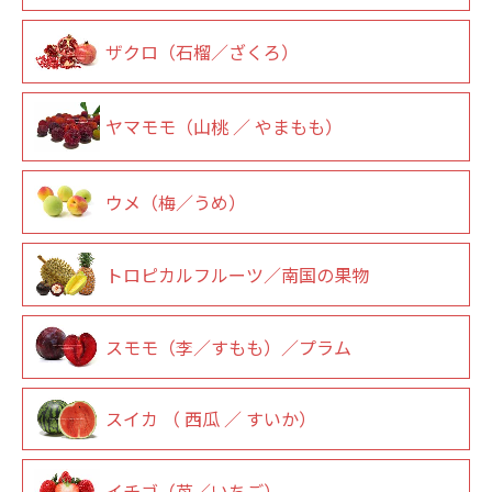
ザクロ（石榴／ざくろ）
ヤマモモ（山桃 ／ やまもも）
ウメ（梅／うめ）
トロピカルフルーツ／南国の果物
スモモ（李／すもも）／プラム
スイカ （ 西瓜 ／ すいか）
イチゴ（苺／いちご）