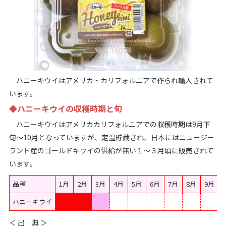
ハニーキウイはアメリカ・カリフォルニアで作られ輸入されて
います。
◆ハニーキウイの収穫時期と旬
ハニーキウイはアメリカカリフォルニアでの収穫時期は9月下
旬～10月となっていますが、定温貯蔵され、日本にはニュージー
ランド産のゴールドキウイの供給が無い１～３月頃に販売されて
います。
品種
1月
2月
3月
4月
5月
6月
7月
8月
9月
ハニーキウイ
＜ 出 典 ＞