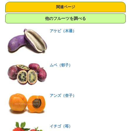
関連ページ
他のフルーツを調べる
アケビ（木通）
ムベ（郁子）
アンズ（杏子）
イチゴ（苺）