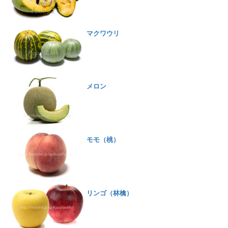
マクワウリ
メロン
モモ（桃）
リンゴ（林檎）