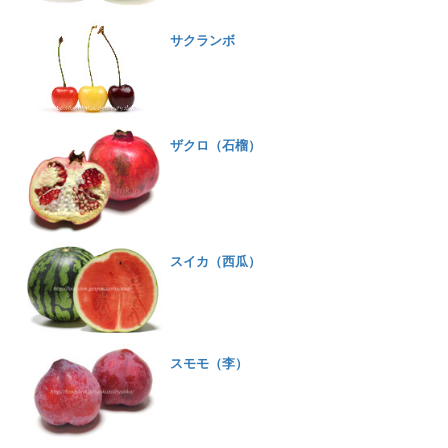
サクランボ
ザクロ（石榴）
スイカ（西瓜）
スモモ（李）