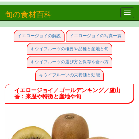
旬の食材百科
Toggle
naviga
イエロージョイの解説
イエロージョイの写真一覧
キウイフルーツの概要や品種と産地と旬
キウイフルーツの選び方と保存や食べ方
キウイフルーツの栄養価と効能
イエロージョイ／ゴールデンキング／盧山
香：来歴や特徴と産地や旬