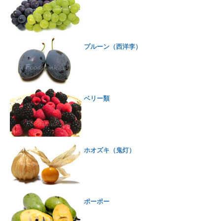
プルーン（西洋李）
ベリー類
ホオズキ（鬼灯）
ポーポー