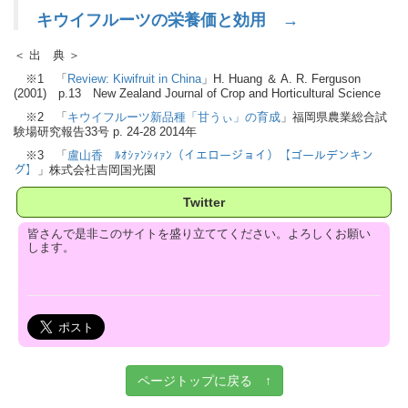
キウイフルーツの栄養価と効用 →
＜ 出 典 ＞
※1 「
Review: Kiwifruit in China
」H. Huang ＆ A. R. Ferguson
(2001) p.13 New Zealand Journal of Crop and Horticultural Science
※2 「
キウイフルーツ新品種「甘うぃ」の育成
」福岡県農業総合試
験場研究報告33号 p. 24-28 2014年
※3 「
盧山香 ﾙｵｼｧﾝｼｨｧﾝ（イエロージョイ）【ゴールデンキン
グ】
」株式会社吉岡国光園
Twitter
皆さんで是非このサイトを盛り立ててください。よろしくお願い
します。
ページトップに戻る ↑