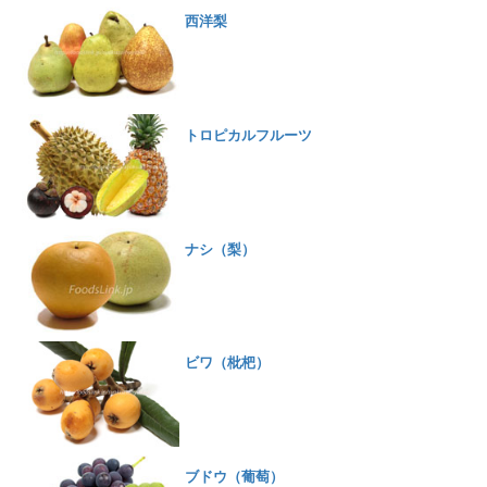
西洋梨
トロピカルフルーツ
ナシ（梨）
ビワ（枇杷）
ブドウ（葡萄）