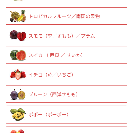
トロピカルフルーツ／南国の果物
スモモ（李／すもも）／プラム
スイカ （ 西瓜 ／ すいか）
イチゴ（苺／いちご）
プルーン（西洋すもも）
ポポー（ポーポー）