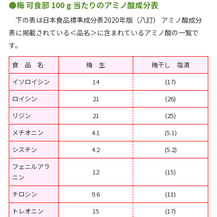
●梅 可食部 100 g 当たりのアミノ酸成分表
下の表は日本食品標準成分表2020年版（八訂） アミノ酸成分
表に掲載されている＜品名＞に含まれているアミノ酸の一覧で
す。
食 品 名
梅 生
梅干し 塩漬
イソロイシン
14
(17)
ロイシン
21
(26)
リジン
21
(25)
メチオニン
4.1
(5.1)
シスチン
4.2
(5.2)
フェニルアラ
12
(15)
ニン
チロシン
9.6
(11)
トレオニン
15
(17)