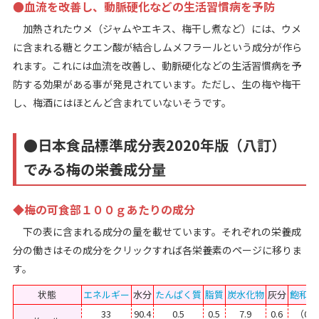
●血流を改善し、動脈硬化などの生活習慣病を予防
加熱されたウメ（ジャムやエキス、梅干し煮など）には、ウメ
に含まれる糖とクエン酸が結合しムメフラールという成分が作ら
れます。これには血流を改善し、動脈硬化などの生活習慣病を予
防する効果がある事が発見されています。ただし、生の梅や梅干
し、梅酒にはほとんど含まれていないそうです。
●日本食品標準成分表2020年版（八訂）
でみる梅の栄養成分量
◆梅の可食部１００ｇあたりの成分
下の表に含まれる成分の量を載せています。それぞれの栄養成
分の働きはその成分をクリックすれば各栄養素のページに移りま
す。
状態
エネルギー
水分
たんぱく質
脂質
炭水化物
灰分
飽和脂
33
90.4
0.5
0.5
7.9
0.6
（0.0