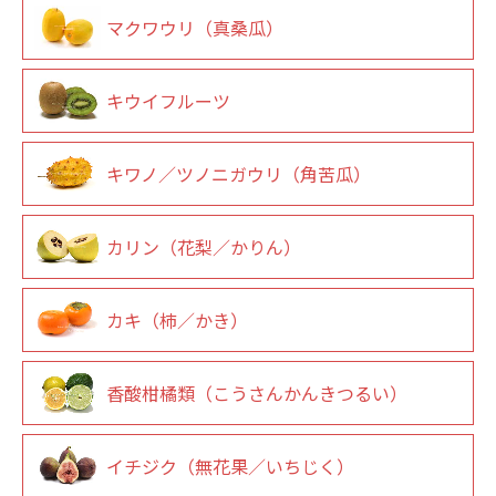
マクワウリ（真桑瓜）
キウイフルーツ
キワノ／ツノニガウリ（角苦瓜）
カリン（花梨／かりん）
カキ（柿／かき）
香酸柑橘類（こうさんかんきつるい）
イチジク（無花果／いちじく）