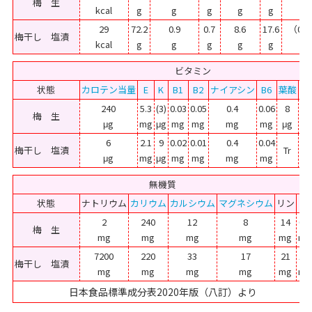
梅 生
kcal
g
g
g
g
g
g
29
72.2
0.9
0.7
8.6
17.6
（0.0
梅干し 塩漬
kcal
g
g
g
g
g
g
ビタミン
状態
カロテン当量
E
K
B1
B2
ナイアシン
B6
葉酸
パ
240
5.3
(3)
0.03
0.05
0.4
0.06
8
梅 生
μg
mg
μg
mg
mg
mg
mg
μg
6
2.1
9
0.02
0.01
0.4
0.04
梅干し 塩漬
Tr
μg
mg
μg
mg
mg
mg
mg
無機質
状態
ナトリウム
カリウム
カルシウム
マグネシウム
リン
鉄
2
240
12
8
14
0.6
梅 生
mg
mg
mg
mg
mg
mg
7200
220
33
17
21
1.1
梅干し 塩漬
mg
mg
mg
mg
mg
mg
日本食品標準成分表2020年版（八訂）より