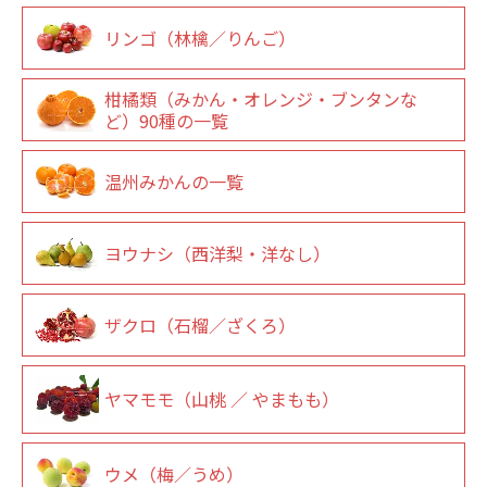
リンゴ（林檎／りんご）
柑橘類（みかん・オレンジ・ブンタンな
ど）90種の一覧
温州みかんの一覧
ヨウナシ（西洋梨・洋なし）
ザクロ（石榴／ざくろ）
ヤマモモ（山桃 ／ やまもも）
ウメ（梅／うめ）