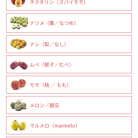
ネクタリン（ズバイモモ）
ナツメ（棗／なつめ）
ナシ（梨／なし）
ムベ（郁子／むべ）
モモ（桃 ／ もも）
メロン／甜瓜
マルメロ（marmelo）