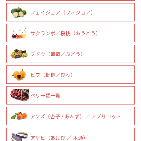
フェイジョア（フィジョア）
サクランボ／桜桃（おうとう）
ブドウ（葡萄／ぶどう）
ビワ（枇杷／びわ）
ベリー類一覧
アンズ（杏子 / あんず）／ アプリコット
アケビ（あけび ／ 木通）