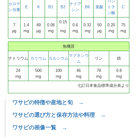
パン
カロテ
ナイア
E
K
B1
B2
B6
葉酸
トテ
C
ン当量
シン
ン酸
0.15
7
1.4
49
0.06
0.6
0.32
50
0.20
75
μg
mg
μg
mg
mg
mg
mg
μg
mg
mg
無機質
マグネシウ
ナトリウム
カリウム
カルシウム
リン
鉄
ム
24
500
100
46
79
0.8
mg
mg
mg
mg
mg
mg
七訂日本食品標準成分表より
ワサビの特徴や産地と旬 →
ワサビの選び方と保存方法や料理 →
ワサビの画像一覧 →