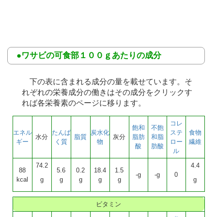
●ワサビの可食部１００ｇあたりの成分
下の表に含まれる成分の量を載せています。そ
れぞれの栄養成分の働きはその成分をクリックす
れば各栄養素のページに移ります。
コレ
飽和
不飽
エネル
たんぱ
炭水化
ステ
食物
水分
脂質
灰分
脂肪
和脂
ギー
く質
物
ロー
繊維
酸
肪酸
ル
74.2
4.4
88
5.6
0.2
18.4
1.5
-g
-g
0
kcal
g
g
g
g
g
g
ビタミン