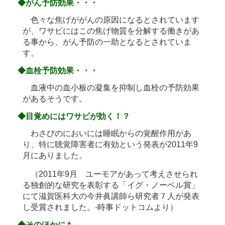
◆がん予防効果・・・
色々な焦げががんの原因になるとされています
が、ワサビにはこの焦げ物質を分解する働きがあ
る事から、がん予防の一助となるとされていま
す。
◆血栓予防効果・・・
血液中の血小板の凝集を抑制し血栓の予防効果
があるそうです。
◆目覚めにはワサビが効く！？
わさびのにおいには睡眠からの覚醒作用があ
り、特に聴覚障害者に有効という発表が2011年9
月にありました。
（2011年9月 ユーモアがあって考えさせられ
る独創的な研究を表彰する「イグ・ノーベル賞」
にて滋賀医科大の今井眞講師ら研究者７人が発表
し受賞されました。-時事ドットコムより）
◆そのほかにも