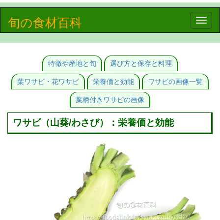
旬の食材百科
Toggle
naviga
特徴や産地と旬
選び方と保存と料理
葉ワサビ・花ワサビ
栄養価と効能
ワサビの画像一覧
葉柄付きワサビの画像
ワサビ（山葵/わさび）：栄養価と効能