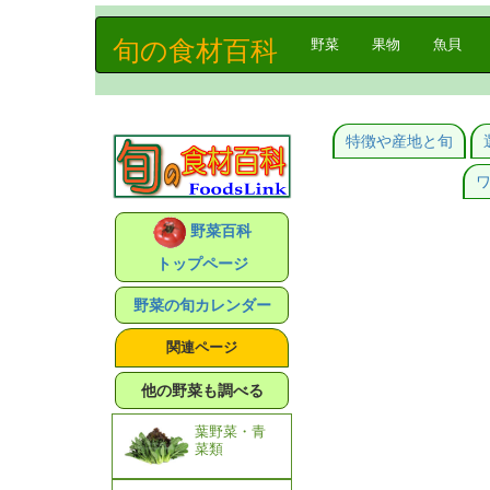
旬の食材百科
(current)
野菜
果物
魚貝
特徴や産地と旬
野菜百科
トップページ
野菜の旬カレンダー
関連ページ
他の野菜も調べる
葉野菜・青
菜類