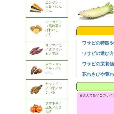
ニンジン・
人参・にん
じん
ジャガイモ
（馬鈴薯／
ばれいし
ょ）
ワサビの特徴や
サツマイモ
／さつまい
ワサビの選び方
も／甘藷
ワサビの栄養価
里芋・サト
イモ・さと
いも
花わさびや葉わ
ヤマノイモ
／山芋／や
まいも
皆さんで是非このサイ
タマネギ／
玉葱／たま
ねぎ