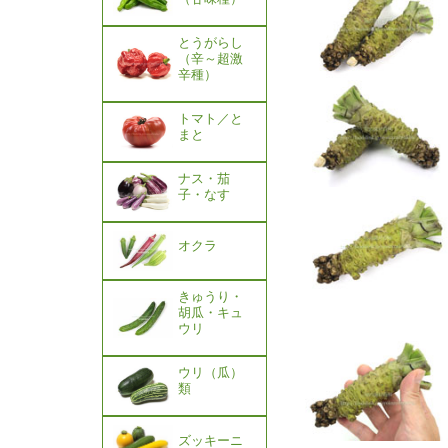
とうがらし
（辛～超激
辛種）
トマト／と
まと
ナス・茄
子・なす
オクラ
きゅうり・
胡瓜・キュ
ウリ
ウリ（瓜）
類
ズッキーニ