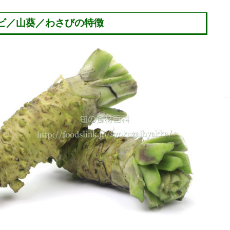
ビ／山葵／わさびの特徴