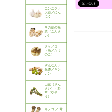
ニンニク／
大蒜／にん
にく
その他の根
菜（こんさ
い）
タケノコ
（筍／たけ
のこ）
ぎんなん／
銀杏／ギン
ナン
山菜（さん
さい）・野
草（やそ
う）
キノコ ／ 茸