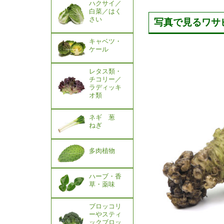
ハクサイ／
白菜／はく
さい
写真で見るワサ
キャベツ・
ケール
レタス類・
チコリー／
ラディッキ
オ類
ネギ 葱
ねぎ
多肉植物
ハーブ・香
草・薬味
ブロッコリ
ーやスティ
ックブロッ