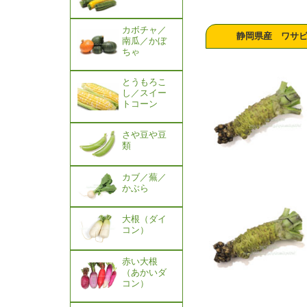
カボチャ／
静岡県産 ワサビ／
南瓜／かぼ
ちゃ
とうもろこ
し／スイー
トコーン
さや豆や豆
類
カブ／蕪／
かぶら
大根（ダイ
コン）
赤い大根
（あかいダ
コン）