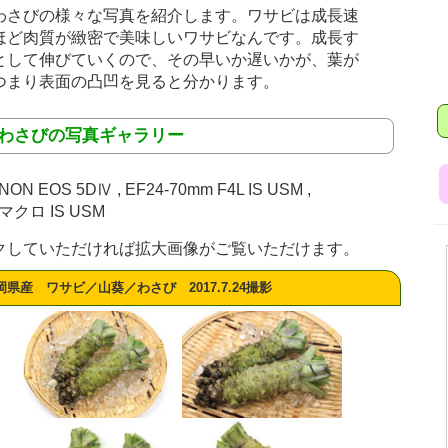
わさびの様々な写真を紹介します。ワサビは成長速
ほど肉質が緻密で美味しいワサビなんです。成長す
として伸びていくので、その早いか遅いかが、葉が
つまり表面の凸凹を見ると分かります。
／わさびの写真ギャラリー
EOS 5DⅣ , EF24-70mm F4L IS USM ,
Lマクロ IS USM
クしていただければ拡大画像がご覧いただけます。
岡県産 ワサビ／山葵／わさび 2017.7.24撮影