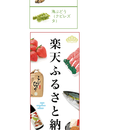
海ぶどう
（クビレズ
タ）