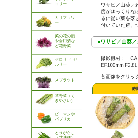
コリー
ワサビ／山葵／
度がゆっくりな
カリフラワ
るに従い葉を落
ー
付いていた跡、
菜の花の類
や食用菊な
●ワサビ／山葵
ど花野菜
撮影機材： CANON 
セロリ ／ セ
ルリー
EF100mm F2.8
各画像をクリッ
スプラウト
静
茎野菜（く
きやさい）
ピーマンや
パプリカ
とうがらし
（甘味種）