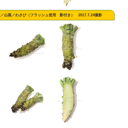
山葵／わさび（フラッシュ使用 影付き） 2017.7.24撮影