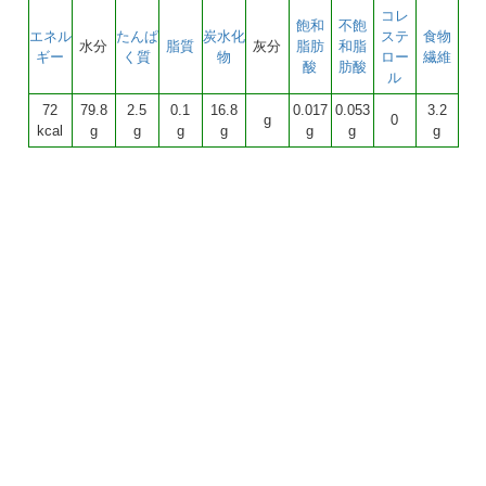
コレ
飽和
不飽
エネル
たんぱ
炭水化
ステ
食物
水分
脂質
灰分
脂肪
和脂
ギー
く質
物
ロー
繊維
酸
肪酸
ル
72
79.8
2.5
0.1
16.8
0.017
0.053
3.2
g
0
kcal
g
g
g
g
g
g
g