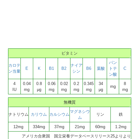
ビタミン
パン
カロテ
ナイア
E
K
B1
B2
B6
葉酸
トテ
C
ン当量
シン
ン酸
4
0.04
0.8
0.06
0.02
0.2
0.345
34
8
mg
IU
mg
μg
mg
mg
mg
mg
μg
mg
無機質
マグネシウ
ナトリウム
カリウム
カルシウム
リン
鉄
ム
12mg
334mg
37mg
21mg
60mg
1.2mg
アメリカ合衆国 国立栄養データベースリリース25よりより