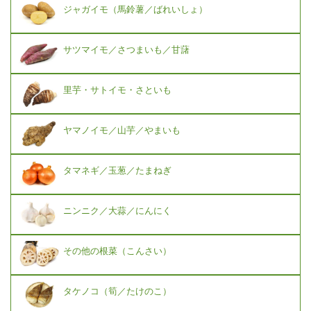
ジャガイモ（馬鈴薯／ばれいしょ）
サツマイモ／さつまいも／甘藷
里芋・サトイモ・さといも
ヤマノイモ／山芋／やまいも
タマネギ／玉葱／たまねぎ
ニンニク／大蒜／にんにく
その他の根菜（こんさい）
タケノコ（筍／たけのこ）