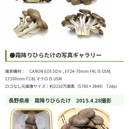
●霜降りひらたけの写真ギャラリー
撮影機材： CANON EOS 5DⅢ , EF24-70mm F4L IS USM,
EF100mm F2.8Lマクロ IS USM
ロゴなし元画像サイズ：約2210万画素（5760×3840） 72dpi
長野県産 霜降りひらたけ 2015.4.28撮影