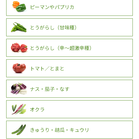
ピーマンやパプリカ
とうがらし（甘味種）
とうがらし（辛～超激辛種）
トマト／とまと
ナス・茄子・なす
オクラ
きゅうり・胡瓜・キュウリ