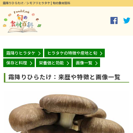
霜降りひらたけ／シモフリヒラタケ | 旬の食材百科
霜降りヒラタケ
ヒラタケの特徴や産地と旬
保存と料理
栄養価と効能
画像一覧
霜降りひらたけ：来歴や特徴と画像一覧