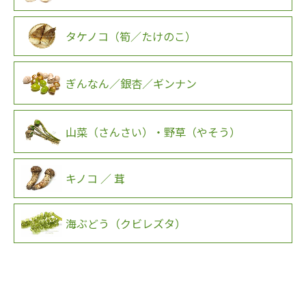
タケノコ（筍／たけのこ）
ぎんなん／銀杏／ギンナン
山菜（さんさい）・野草（やそう）
キノコ ／ 茸
海ぶどう（クビレズタ）