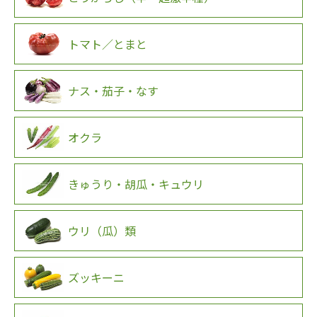
トマト／とまと
ナス・茄子・なす
オクラ
きゅうり・胡瓜・キュウリ
ウリ（瓜）類
ズッキーニ