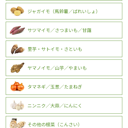
ジャガイモ（馬鈴薯／ばれいしょ）
サツマイモ／さつまいも／甘藷
里芋・サトイモ・さといも
ヤマノイモ／山芋／やまいも
タマネギ／玉葱／たまねぎ
ニンニク／大蒜／にんにく
その他の根菜（こんさい）