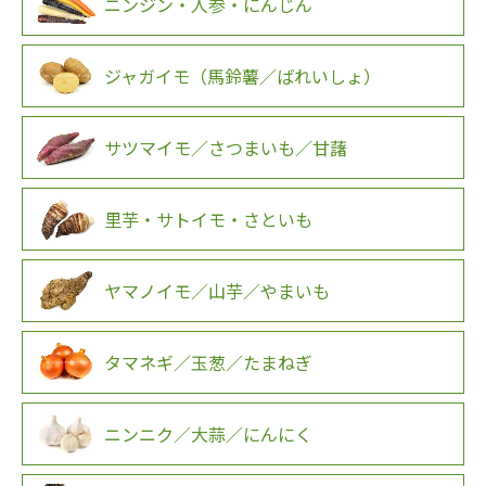
ニンジン・人参・にんじん
ジャガイモ（馬鈴薯／ばれいしょ）
サツマイモ／さつまいも／甘藷
里芋・サトイモ・さといも
ヤマノイモ／山芋／やまいも
タマネギ／玉葱／たまねぎ
ニンニク／大蒜／にんにく