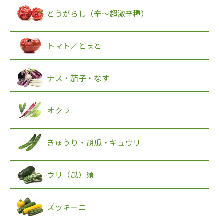
とうがらし（辛～超激辛種）
トマト／とまと
ナス・茄子・なす
オクラ
きゅうり・胡瓜・キュウリ
ウリ（瓜）類
ズッキーニ