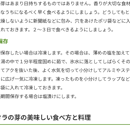
芽はあまり日持ちするものではありません。香りが大切な食
鮮なうちになるべく早く食べるようにしましょう。どうしてもと
乾燥しないように新聞紙などに包み、穴をあけたポリ袋などに
入れておきます。２～３日で食べきるようにしましょう。
保存
保存したい場合は冷凍します。その場合は、薄めの塩を加えて
る湯の中で１分半程度固めに茹で、氷水に落としてしばらくそ
してアクを抜いた後、よく水気を切って小分けしてアルミやステ
トに広げ一気に冷凍します。凍ったものを小分けしてラップなど
存袋に入れて冷凍しておきます。
期間保存する場合は塩漬けにします。
タラの芽の美味しい食べ方と料理