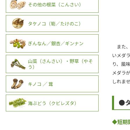
その他の根菜（こんさい）
タケノコ（筍／たけのこ）
ぎんなん／銀杏／ギンナン
また、
いメダ
山菜（さんさい）・野草（やそ
り、風
う）
メダラ
しれま
キノコ ／ 茸
●
海ぶどう（クビレズタ）
◆短期