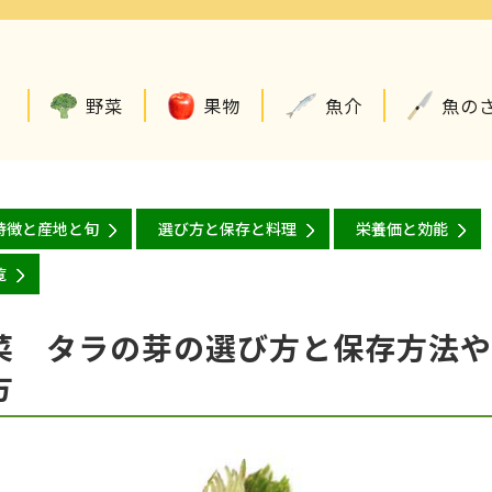
野菜
果物
魚介
魚の
特徴と産地と旬
選び方と保存と料理
栄養価と効能
覧
菜 タラの芽の選び方と保存方法や
方