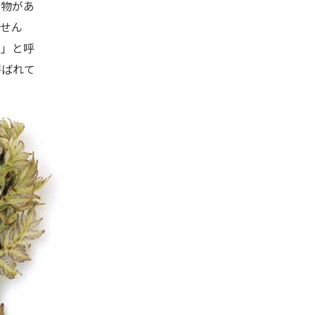
た物があ
せん
）」と呼
呼ばれて