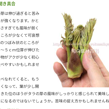
開き具合
芽は伸び過ぎると苦み
ミが強くなります。かと
小さすぎても風味が弱く
ところが少なくて可哀想
芽のつぼみ状のところが
３～５ｃｍ位芽が伸びた
の物がアクが少なく初心
食べやすいかもしれませ
べなれてくると、もう
きくなって、葉が少し開
てきた位のほうがタラの芽の風味がしっかりと感じられて美味
うになるのではないでしょうか。苦味の捉え方かもしれません