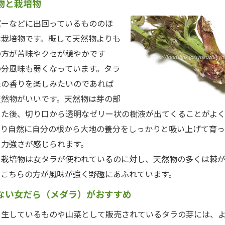
物と栽培物
ーなどに出回っているもののほ
は栽培物です。概して天然物よりも
の方が苦味やクセが穏やかです
の分風味も弱くなっています。タラ
来の香りを楽しみたいのであれば
天然物がいいです。天然物は芽の部
った後、切り口から透明なゼリー状の樹液が出てくることがよ
はり自然に自分の根から大地の養分をしっかりと吸い上げて育っ
も力強さが感じられます。
栽培物は女タラが使われているのに対し、天然物の多くは棘が
、こちらの方が風味が強く野趣にあふれています。
ない女だら（メダラ）がおすすめ
生しているものや山菜として販売されているタラの芽には、