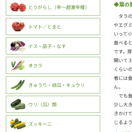
◆葉の
とうがらし（辛～超激辛種）
タラの
やエグ
トマト／とまと
いって
食べる
ナス・茄子・なす
です。
開いて
オクラ
くらい
者には
きゅうり・胡瓜・キュウリ
ん。
でも食
ウリ（瓜）類
少し大
きかけ
じるよ
ズッキーニ