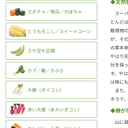
◆天然
カボチャ／南瓜／かぼちゃ
スーパ
とんど
栽培物
とうもろこし／スイートコーン
が、そ
の芽本
さや豆や豆類
やはり
分を採
カブ／蕪／かぶら
す。や
は味に
大根（ダイコン）
また、
タラで
赤い大根（あかいダコン）
◆棘が
山に自