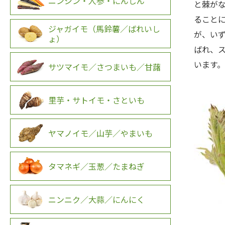
ニンジン・人参・にんじん
と棘が
ること
ジャガイモ（馬鈴薯／ばれいし
が、い
ょ）
ばれ、
います。
サツマイモ／さつまいも／甘藷
里芋・サトイモ・さといも
ヤマノイモ／山芋／やまいも
タマネギ／玉葱／たまねぎ
ニンニク／大蒜／にんにく