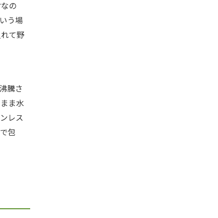
材なの
いう場
入れて野
沸騰さ
のまま水
ンレス
で包