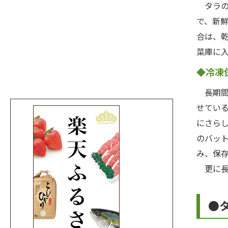
タラの
で、新
合は、
菜庫に
◆冷凍
長期間
せてい
にさら
のバッ
み、保
更に長
●