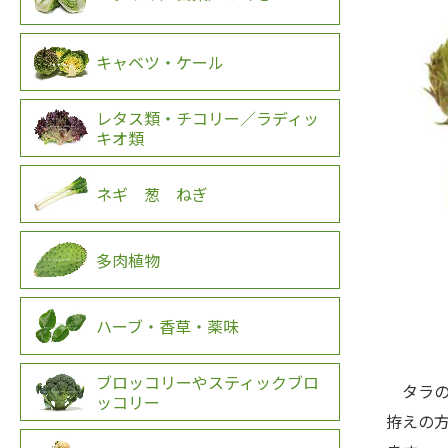
キャベツ・ケール
レタス類・チコリー／ラディッ
キオ類
ネギ 葱 ねぎ
多肉植物
ハーブ・香草・薬味
ブロッコリーやスティックブロ
タラの
ッコリー
拵えの