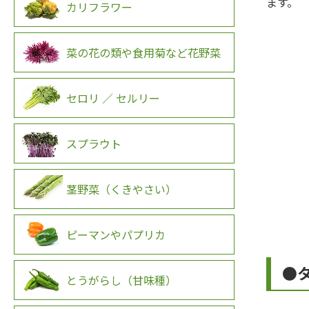
ます。
カリフラワー
菜の花の類や食用菊など花野菜
セロリ ／ セルリー
スプラウト
茎野菜（くきやさい）
ピーマンやパプリカ
●
とうがらし（甘味種）