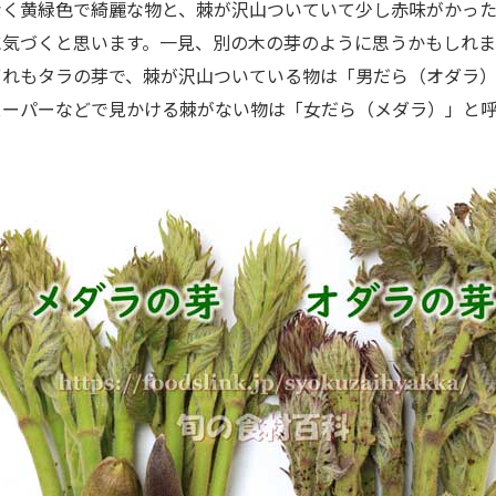
なく黄緑色で綺麗な物と、棘が沢山ついていて少し赤味がかっ
に気づくと思います。一見、別の木の芽のように思うかもしれま
ずれもタラの芽で、棘が沢山ついている物は「男だら（オダラ
スーパーなどで見かける棘がない物は「女だら（メダラ）」と