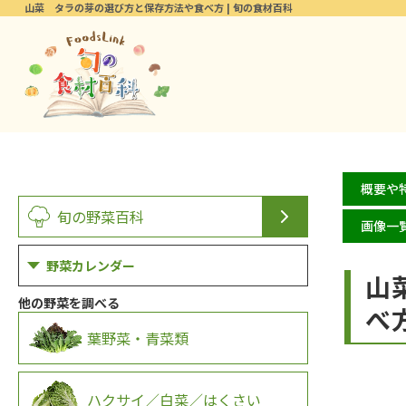
山菜 タラの芽の選び方と保存方法や食べ方 | 旬の食材百科
概要や
旬の野菜百科
画像一
野菜カレンダー
山
他の野菜を調べる
べ
葉野菜・青菜類
ハクサイ／白菜／はくさい