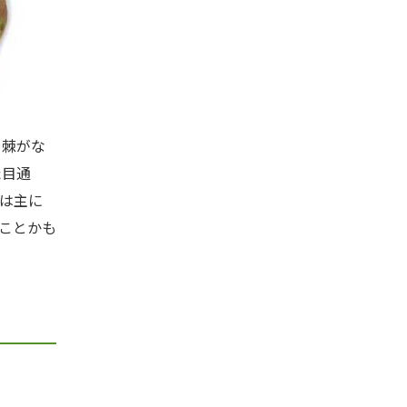
、棘がな
た目通
は主に
ことかも