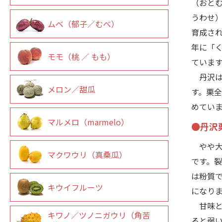
（おと
うわせ
ムベ（郁子／むべ）
育成され
年に「
モモ（桃 ／ もも）
ていま
丹沢は
メロン／甜瓜
す。栗
めてい
マルメロ（marmelo）
●丹沢
やや大
マクワウリ（真桑瓜）
です。
は粉質
キウイフルーツ
になり
甘味と
キワノ／ツノニガウリ（角苦
ると弱