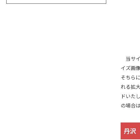
当サイ
イズ画
そちら
れる拡大
ドいた
の場合
丹沢