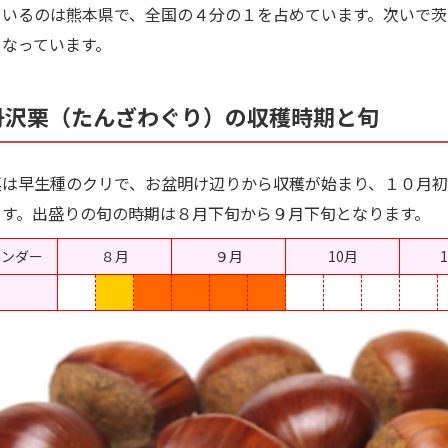
ているのは熊本県で、全国の４分の１を占めています。次いで茨
となっています。
丹沢栗（たんざわぐり）の収穫時期と旬
は早生種のクリで、お盆明け辺りから収穫が始まり、１０月初
ます。出盛りの旬の時期は８月下旬から９月下旬となります。
レンダー
８月
９月
10月