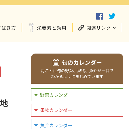
さばき方
栄養素と効用
関連リンク
旬のカレンダー
月ごとに
旬の野菜、
果物、
魚介が
一目で
わかるように
まとめています
野菜カレンダー
地
果物カレンダー
魚介カレンダー