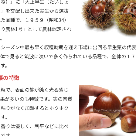
むね）」に「大正早生（たいしょ
）」を交配し出来た実生から選抜
た品種で、１９５９（昭和34）
くり農林1号」として農林認定され
す。
シーズン中最も早く収穫時期を迎え市場に出回る早生栗の代表
全体で見ると筑波に次いで多く作られている品種で、全体の１７
ます。
栗の特徴
粒で、表面の艶が鈍く光る感じ
裂果が多いのも特徴です。実の肉質
で粘りがなく加熱するとホクホク
ます。
香りは優しく、利平などに比べ
いです。