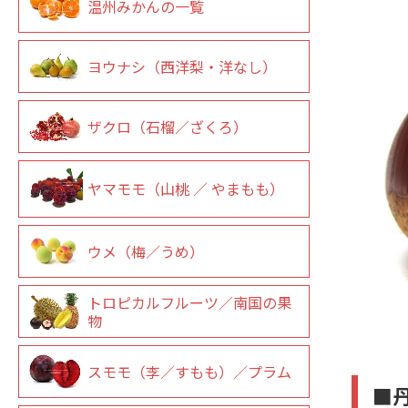
温州みかんの一覧
ヨウナシ（西洋梨・洋なし）
ザクロ（石榴／ざくろ）
ヤマモモ（山桃 ／ やまもも）
ウメ（梅／うめ）
トロピカルフルーツ／南国の果
物
スモモ（李／すもも）／プラム
■