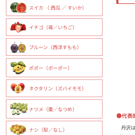
スイカ （ 西瓜 ／ すいか）
イチゴ（苺／いちご）
プルーン（西洋すもも）
ポポー（ポーポー）
ネクタリン（ズバイモモ）
ナツメ（棗／なつめ）
●代表
丹沢は
ナシ（梨／なし）