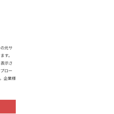
の元サ
けます。
に表示さ
ップロー
。企業様