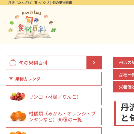
丹沢（たんざわ）栗 ＜ クリ | 旬の果物図鑑
旬の果物百科
丹沢の
品種一
果物カレンダー
栄養価
リンゴ（林檎／りんご）
丹
柑橘類（みかん・オレンジ・ブ
と
ンタンなど）90種の一覧