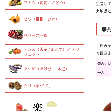
ブドウ（葡萄／ぶどう）
生産し
宮崎県
ビワ（枇杷／びわ）
●
ベリー類一覧
丹沢栗
アンズ（杏子 / あんず）／ アプ
で続き
リコット
旬のカ
アケビ（あけび ／ 木通）
丹沢
クリ（栗/くり）