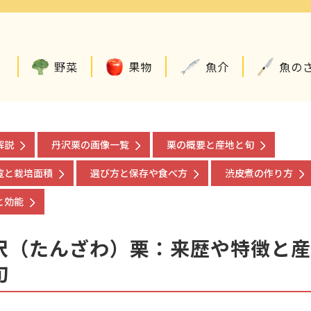
野菜
果物
魚介
魚の
解説
丹沢栗の画像一覧
栗の概要と産地と旬
覧と栽培面積
選び方と保存や食べ方
渋皮煮の作り方
と効能
沢（たんざわ）栗：来歴や特徴と産
旬