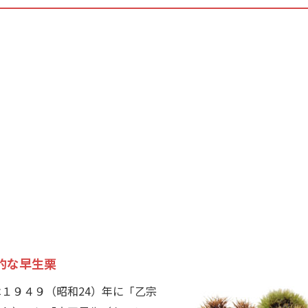
的な早生栗
１９４９（昭和24）年に「乙宗