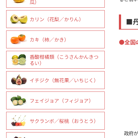
瓜）
カリン（花梨／かりん）
■
カキ（柿／かき）
●全国
香酸柑橘類（こうさんかんきつ
るい）
イチジク（無花果／いちじく）
フェイジョア（フィジョア）
サクランボ／桜桃（おうとう）
政府が