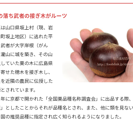
の落ち武者の接ぎ木がルーツ
は山口県坂上村（現、岩
和町坂上地区）に逃れた平
ち武者が大字岸根（がん
白瀧山に城を築き、その山
生していた栗の木に広島県
り寄せた穂木を接ぎ木し、
法を近隣の農民に伝授した
源とされています。
年に京都で開かれた「全国栗品種名称調査会」に出品する際
根」としたことからそれが品種名とされ、また、他に類を見な
て国の推奨品種に指定され広く知られるようになりました。