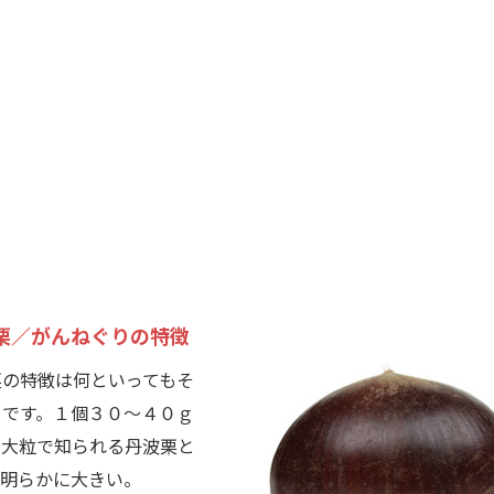
栗／がんねぐりの特徴
の特徴は何といってもそ
さです。１個３０～４０ｇ
、大粒で知られる丹波栗と
も明らかに大きい。