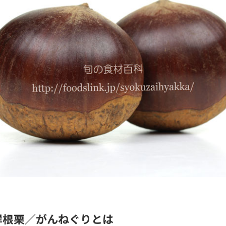
岸根栗／がんねぐりとは