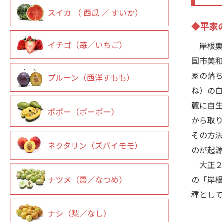
スイカ （ 西瓜 ／ すいか）
◆平家
イチゴ（苺／いちご）
岸根栗
国市美
家の落
プルーン（西洋すもも）
ね）の
麓に自
ポポー（ポーポー）
から取
その方
ネクタリン（ズバイモモ）
のが起
大正２
ナツメ（棗／なつめ）
の「岸
種とし
ナシ（梨／なし）