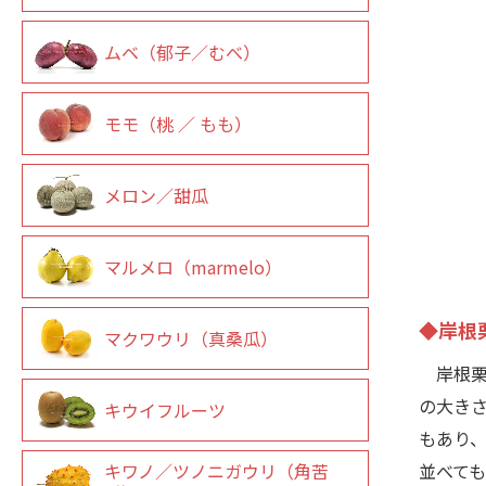
ムベ（郁子／むべ）
モモ（桃 ／ もも）
メロン／甜瓜
マルメロ（marmelo）
◆岸根
マクワウリ（真桑瓜）
岸根栗
の大き
キウイフルーツ
もあり
並べて
キワノ／ツノニガウリ（角苦