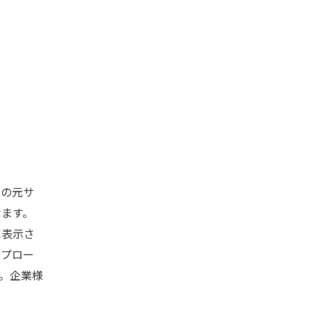
の元サ
けます。
に表示さ
ップロー
。企業様