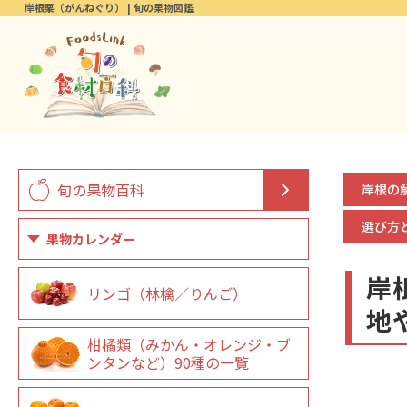
岸根栗（がんねぐり） | 旬の果物図鑑
旬の果物百科
岸根の
選び方
果物カレンダー
岸
リンゴ（林檎／りんご）
地
柑橘類（みかん・オレンジ・ブ
ンタンなど）90種の一覧