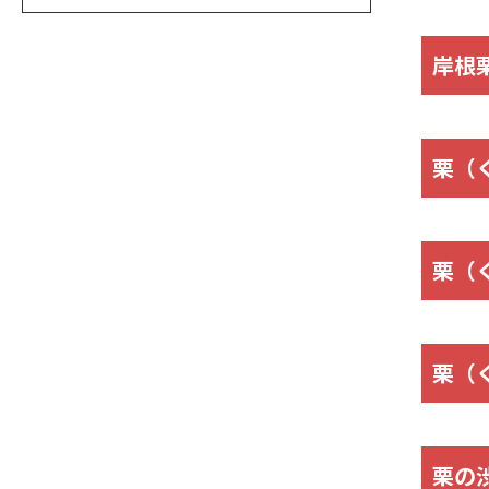
岸根
栗（
栗（
栗（
栗の