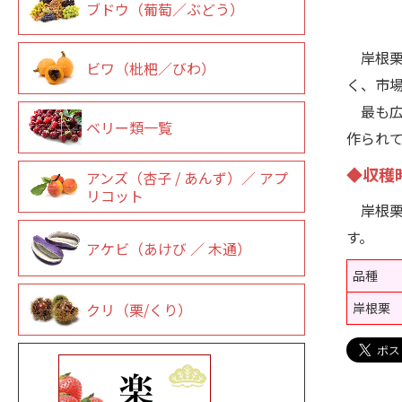
ブドウ（葡萄／ぶどう）
岸根栗
ビワ（枇杷／びわ）
く、市
最も広
ベリー類一覧
作られ
◆収穫
アンズ（杏子 / あんず）／ アプ
リコット
岸根栗
す。
アケビ（あけび ／ 木通）
品種
岸根栗
クリ（栗/くり）