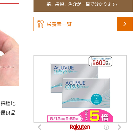
菜、果物、魚介が一目で分かります。
栄養素一覧
、採種地
い優良品