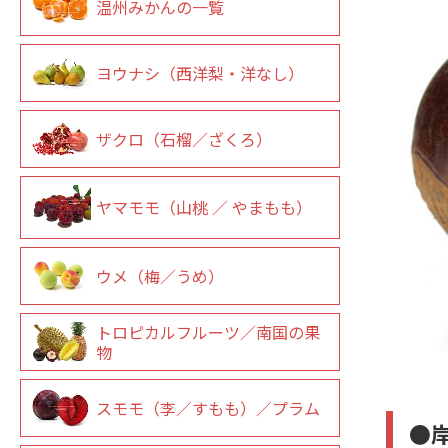
温州みかんの一覧
ヨウナシ（西洋梨・洋なし）
ザクロ（石榴／ざくろ）
ヤマモモ（山桃 ／ やまもも）
ウメ（梅／うめ）
トロピカルフルーツ／南国の果
物
スモモ（李／すもも）／プラム
●