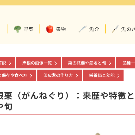
野菜
果物
魚介
魚の
解説
岸根の画像一覧
栗の概要や産地と旬
品種一
と保存や食べ方
渋皮煮の作り方
栄養価と効能
根栗（がんねぐり）：来歴や特徴と
や旬