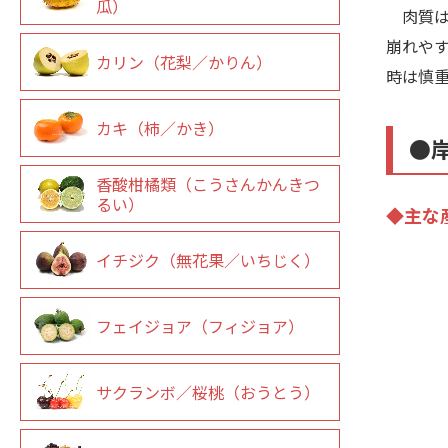
瓜）
肉質は
崩れや
カリン（花梨／かりん）
時は慎
カキ（柿／かき）
●
香酸柑橘類（こうさんかんきつ
るい）
◆主な
イチジク（無花果／いちじく）
フェイジョア（フィジョア）
サクランボ／桜桃（おうとう）