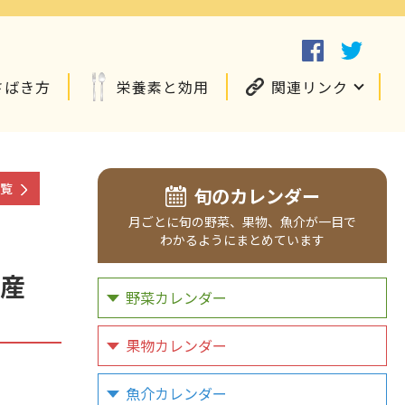
さばき方
栄養素と効用
関連リンク
覧
旬のカレンダー
月ごとに
旬の野菜、
果物、
魚介が
一目で
わかるように
まとめています
産
野菜カレンダー
果物カレンダー
魚介カレンダー