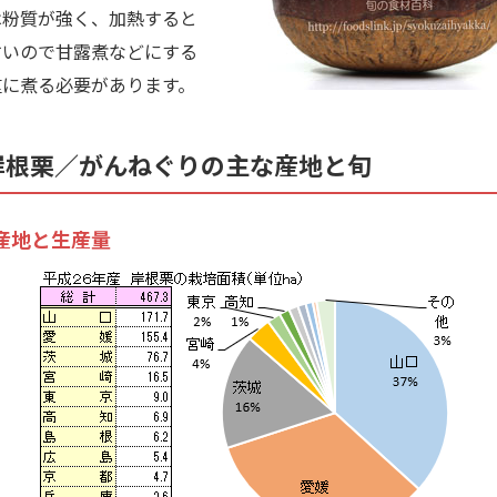
粉質が強く、加熱すると
すいので甘露煮などにする
重に煮る必要があります。
岸根栗／がんねぐりの主な産地と旬
産地と生産量