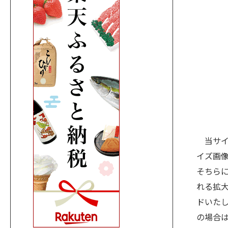
当サイ
イズ画
そちら
れる拡大
ドいた
の場合