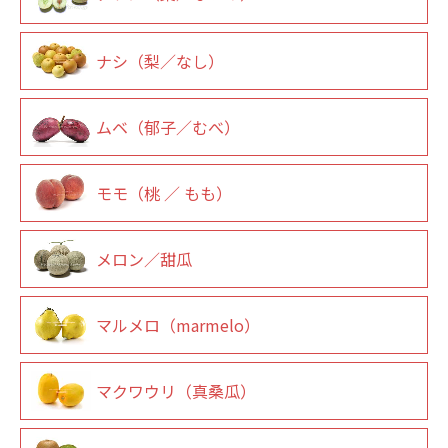
ナシ（梨／なし）
ムベ（郁子／むべ）
モモ（桃 ／ もも）
メロン／甜瓜
マルメロ（marmelo）
マクワウリ（真桑瓜）