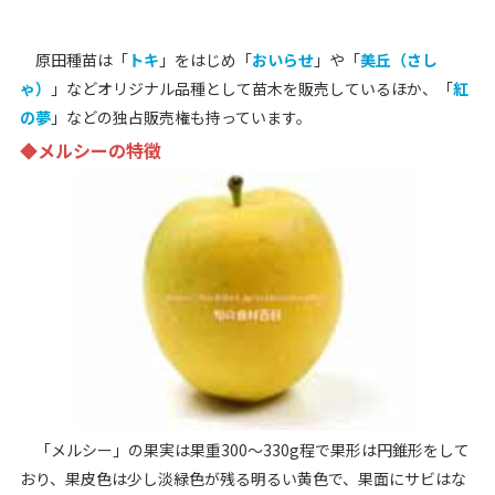
原田種苗は「
トキ
」をはじめ「
おいらせ
」や「
美丘（さし
ゃ）
」などオリジナル品種として苗木を販売しているほか、「
紅
の夢
」などの独占販売権も持っています。
◆メルシーの特徴
「メルシー」の果実は果重300～330g程で果形は円錐形をして
おり、果皮色は少し淡緑色が残る明るい黄色で、果面にサビはな