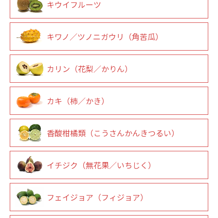
キウイフルーツ
キワノ／ツノニガウリ（角苦瓜）
カリン（花梨／かりん）
カキ（柿／かき）
香酸柑橘類（こうさんかんきつるい）
イチジク（無花果／いちじく）
フェイジョア（フィジョア）