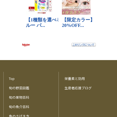
Top
栄養素と効用
旬の野菜図鑑
生産者応援ブログ
旬の果物百科
旬の魚介百科
魚のさばき方