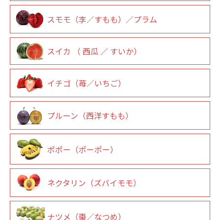
スモモ（李／すもも）／プラム
スイカ （ 西瓜 ／ すいか）
イチゴ（苺／いちご）
プルーン（西洋すもも）
ポポー（ポーポー）
ネクタリン（ズバイモモ）
ナツメ（棗／なつめ）