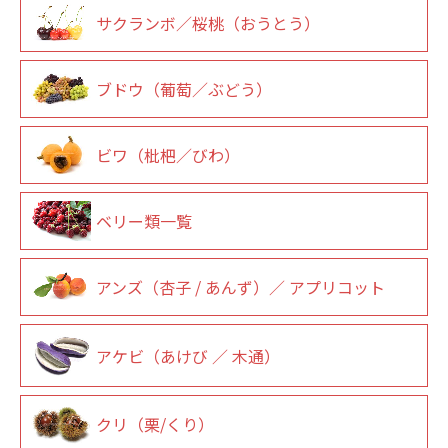
サクランボ／桜桃（おうとう）
ブドウ（葡萄／ぶどう）
ビワ（枇杷／びわ）
ベリー類一覧
アンズ（杏子 / あんず）／ アプリコット
アケビ（あけび ／ 木通）
クリ（栗/くり）