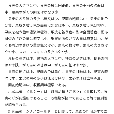
果実の大きさは中、果実の形は円錐形、果実の王冠の強弱は
中、果実のがくの開閉はかなり小、
果皮のろう質の多少は無又は少、果面の粗滑は中、果皮の地色
は黄、果皮を被う色の面積は無又は極小、果皮を被う色は橙赤、
果皮を被う色の濃淡は極淡、果皮を被う色の型は全面着色、梗あ
周辺のさびの量は無又は小、果実側面のさびの量は無又は小、が
くあ周辺のさびの量は無又は小、果点の数は中、果点の大きさは
やや小、スカーフスキンの多少はやや少、
果柄の長さは中、果柄の太さは中、梗あの深さは浅、梗あの幅
はやや狭、がくあの深さは中、がくあの幅はやや狭、
果肉の硬さは中、果肉の色は黄白、果実の甘味は中、果実の酸
味は中、果実の蜜の多少は無又は極少、果心の形は広楕円形、
開花始期は中、収穫期は極早である。
出願品種「メルシー」は、対照品種「きおう」と比較して、果
実の形が円錐形であること、収穫期が極早であること等で区別性
が認められる。
対照品種「シナノゴールド」と比較して、果面の粗滑が中であ