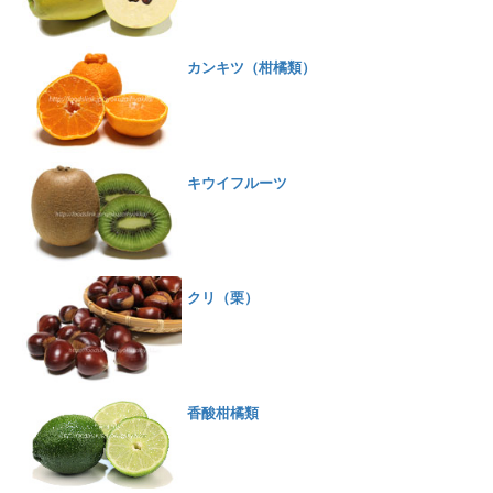
カンキツ（柑橘類）
キウイフルーツ
クリ（栗）
香酸柑橘類