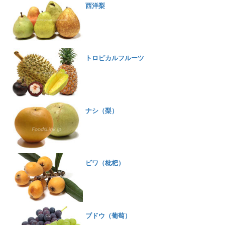
西洋梨
トロピカルフルーツ
ナシ（梨）
ビワ（枇杷）
ブドウ（葡萄）