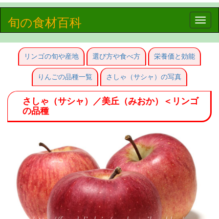
旬の食材百科
Toggle
naviga
リンゴの旬や産地
選び方や食べ方
栄養価と効能
りんごの品種一覧
さしゃ（サシャ）の写真
さしゃ（サシャ）／美丘（みおか）＜リンゴ
の品種