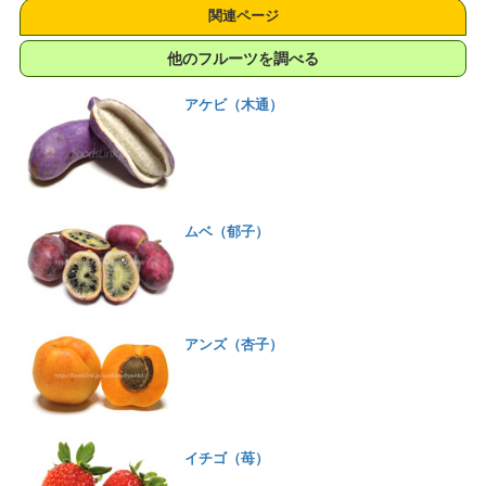
関連ページ
他のフルーツを調べる
アケビ（木通）
ムベ（郁子）
アンズ（杏子）
イチゴ（苺）