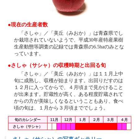
●現在の生産者数
「さしゃ」／「美丘（みおか）」は青森県でし
か栽培されていないようで、平成30年産特産果樹
生産動態等調査の記録では青森県の6.5haのみとな
っています。
●さしゃ（サシャ）の収穫時期と出回る旬
「さしゃ」／「美丘（みおか）」は１１月上中
旬に成熟し、収穫が始まります。出回りだすのは
１２月に入ってからで、４月頃まで見かけること
が出来ます。貯蔵性が高く、ある程度貯蔵されて
からの方が美味しくなるということもあり、食べ
頃の旬は、１月から３月頃まででしょう。
旬のカレンダー
11月
12月
１月
２月
３月
４月
さしゃ（サシャ）