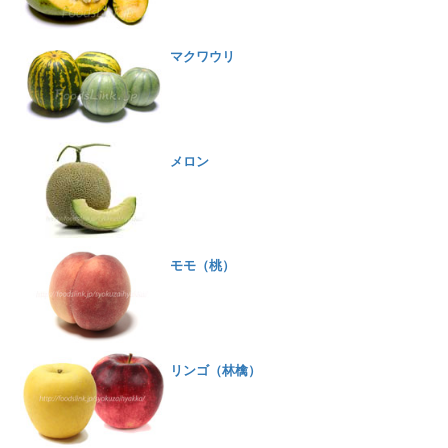
マクワウリ
メロン
モモ（桃）
リンゴ（林檎）