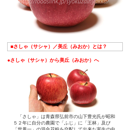
■さしゃ（サシャ）／美丘（みおか）とは？
●さしゃ（サシャ）から美丘（みおか）へ
「さしゃ」は青森県弘前市の山下豊光氏が昭和
５２年に自分の農園で「ふじ」に「王林」及び
「世界一」の混合花粉を交配して出来た実生の中