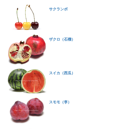
サクランボ
ザクロ（石榴）
スイカ（西瓜）
スモモ（李）