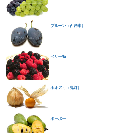
プルーン（西洋李）
ベリー類
ホオズキ（鬼灯）
ポーポー