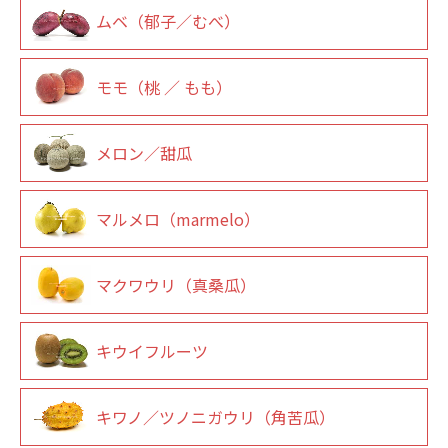
ムベ（郁子／むべ）
モモ（桃 ／ もも）
メロン／甜瓜
マルメロ（marmelo）
マクワウリ（真桑瓜）
キウイフルーツ
キワノ／ツノニガウリ（角苦瓜）