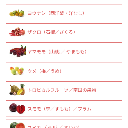
ヨウナシ（西洋梨・洋なし）
ザクロ（石榴／ざくろ）
ヤマモモ（山桃 ／ やまもも）
ウメ（梅／うめ）
トロピカルフルーツ／南国の果物
スモモ（李／すもも）／プラム
スイカ （ 西瓜 ／ すいか）