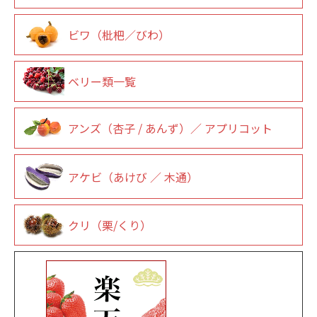
ビワ（枇杷／びわ）
ベリー類一覧
アンズ（杏子 / あんず）／ アプリコット
アケビ（あけび ／ 木通）
クリ（栗/くり）