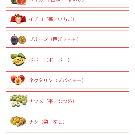
イチゴ（苺／いちご）
プルーン（西洋すもも）
ポポー（ポーポー）
ネクタリン（ズバイモモ）
ナツメ（棗／なつめ）
ナシ（梨／なし）