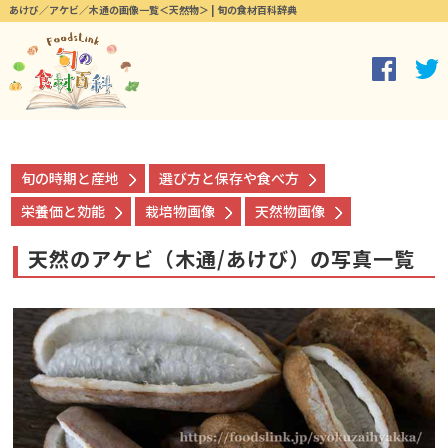
あけび／アケビ／木通の画像一覧＜天然物＞ | 旬の食材百科辞典
旬の時期と産地
選び方と保存や食べ方
栄養価と効能
栽培物画像
天然物画像
天然のアケビ（木通/あけび）の写真一覧