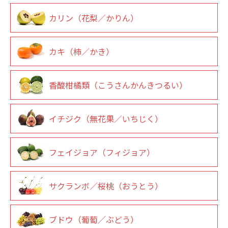
カリン（花梨／かりん）
カキ（柿／かき）
香酸柑橘類（こうさんかんきつるい）
イチジク（無花果／いちじく）
フェイジョア（フィジョア）
サクランボ／桜桃（おうとう）
ブドウ（葡萄／ぶどう）