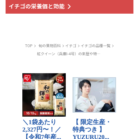
イチゴの栄養価と効能
TOP
旬の果物百科
イチゴ
イチゴの品種一覧
紅クイーン（兵庫I-4号）の来歴や特徴と産地と旬