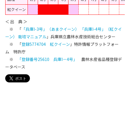
紅クイーン
＜ 出 典 ＞
※ 「
「兵庫I-3号」（あまクイーン） 「兵庫I-4号」（紅クイ
ーン） 栽培マニュアル
」兵庫県立農林水産技術総合センター
※ 「
登録5774704 紅クイーン
」特許情報プラットフォー
ム 特許庁
※
「登録番号25610 兵庫I－4号」
農林水産省品種登録デ
ータベース