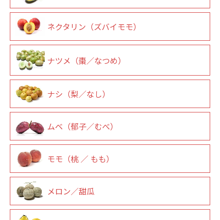
ネクタリン（ズバイモモ）
ナツメ（棗／なつめ）
ナシ（梨／なし）
ムベ（郁子／むべ）
モモ（桃 ／ もも）
メロン／甜瓜