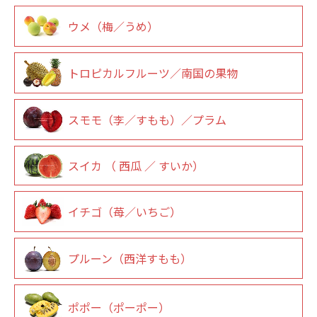
ウメ（梅／うめ）
トロピカルフルーツ／南国の果物
スモモ（李／すもも）／プラム
スイカ （ 西瓜 ／ すいか）
イチゴ（苺／いちご）
プルーン（西洋すもも）
ポポー（ポーポー）