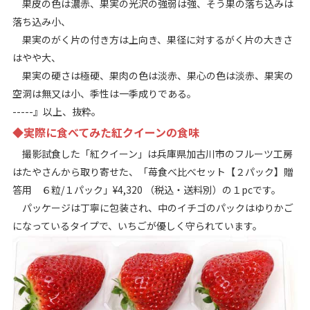
果皮の色は濃赤、果実の光沢の強弱は強、そう果の落ち込みは
落ち込み小、
果実のがく片の付き方は上向き、果径に対するがく片の大きさ
はやや大、
果実の硬さは極硬、果肉の色は淡赤、果心の色は淡赤、果実の
空洞は無又は小、季性は一季成りである。
-----』以上、抜粋。
◆実際に食べてみた紅クイーンの食味
撮影試食した「紅クイーン」は兵庫県加古川市のフルーツ工房
はたやさんから取り寄せた、「苺食べ比べセット【２パック】贈
答用 ６粒/１パック」¥4,320 （税込・送料別）の１pcです。
パッケージは丁寧に包装され、中のイチゴのパックはゆりかご
になっているタイプで、いちごが優しく守られています。