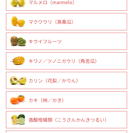
マルメロ（marmelo）
マクワウリ（真桑瓜）
キウイフルーツ
キワノ／ツノニガウリ（角苦瓜）
カリン（花梨／かりん）
カキ（柿／かき）
香酸柑橘類（こうさんかんきつるい）