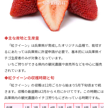
◆主な産地と生産量
「紅クイーン」は兵庫県が育成したオリジナル品種で、栽培す
るにあたっては兵庫県に許諾申請が必要で、基本的には兵庫県イ
チゴ生産者のみが対象となっています。
いちご狩りができる県内の観光農園や直売所などを中心に販売
されています。
◆紅クイーンの収穫時期と旬
「紅クイーン」の収穫は12月ごろから始まり5月下旬頃まで続
きます。収穫の最盛期は2月から４月にかけてです。この時期には
兵庫県内の観光農園のイチゴ狩りもにぎわっている時期ですね。
品種
1月
2月
3月
4月
5月
6月
7月
8月
9月
10月