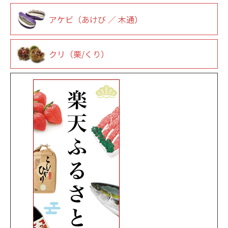
アケビ（あけび ／ 木通）
クリ（栗/くり）