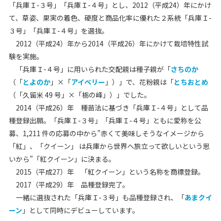
「兵庫Ｉ-３号」「兵庫Ｉ-４号」とし、2012（平成24）年にかけ
て、草姿、果実の着色、硬度と商品化率に優れた２系統「兵庫Ｉ-
３号」「兵庫Ｉ-４号」を選抜。
2012（平成24）年から2014（平成26）年にかけて栽培特性試
験を実施。
「兵庫Ｉ-４号」に用いられた交配親は種子親が「
さちのか
（「
とよのか
」×「
アイベリー
」）」で、花粉親は「
とちおとめ
（「久留米 49 号」×「栃の峰」）」でした。
2014（平成26）年 種苗法に基づき「兵庫Ｉ-４号」として品
種登録出願。「兵庫Ｉ-３号」「兵庫Ｉ-４号」ともに愛称を公
募、1,211 件の応募の中から”赤くて美味しそうなイメージから
「紅」、「クイーン」 は兵庫から世界へ旅立って欲しいという思
いから”「紅クイーン」に決まる。
2015（平成27）年 「紅クイーン」という名称を商標登録。
2017（平成29）年 品種登録完了。
一緒に選抜された「兵庫Ｉ-３号」も品種登録され、「
あまクイ
ーン
」として同時にデビューしています。