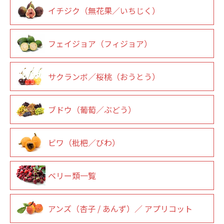
イチジク（無花果／いちじく）
フェイジョア（フィジョア）
サクランボ／桜桃（おうとう）
ブドウ（葡萄／ぶどう）
ビワ（枇杷／びわ）
ベリー類一覧
アンズ（杏子 / あんず）／ アプリコット