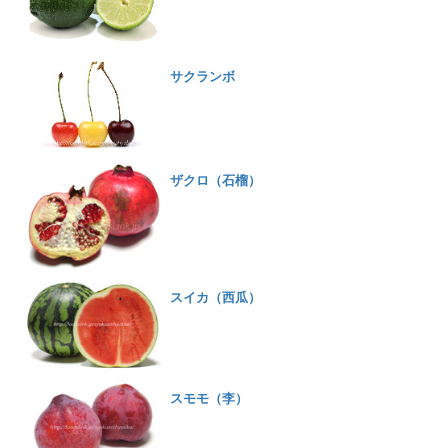
サクランボ
ザクロ（石榴）
スイカ（西瓜）
スモモ（李）