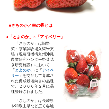
■さちのか／幸の香とは
●「とよのか」×「アイベリー」
「さちのか」は旧野
菜・茶業試験場久留米支
場（現農研機構九州沖縄
農業研究センター野菜花
き研究施設）において
「
とよのか
」に「
アイベ
リー
」を交配して育成さ
れた促成栽培向きの品種
で、２０００年２月に品
種登録されました。
「さちのか」は長崎県
や和歌山県など広く各地