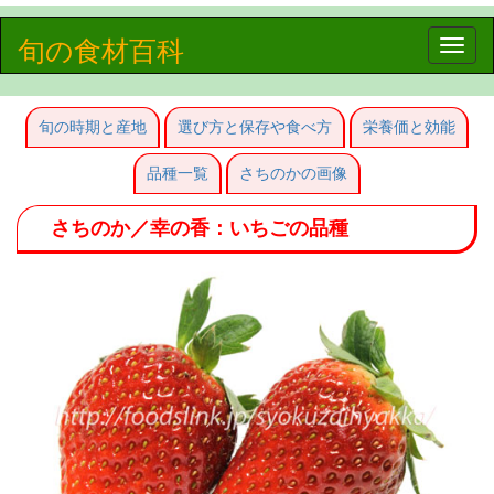
旬の食材百科
Toggle
naviga
旬の時期と産地
選び方と保存や食べ方
栄養価と効能
品種一覧
さちのかの画像
さちのか／幸の香：いちごの品種