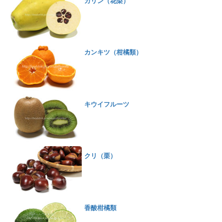
カリン（花梨）
カンキツ（柑橘類）
キウイフルーツ
クリ（栗）
香酸柑橘類