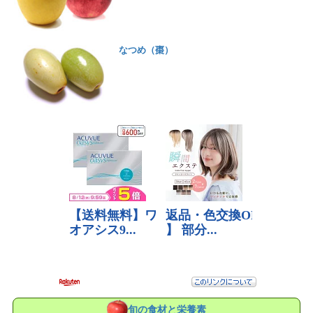
なつめ（棗）
旬の食材と栄養素