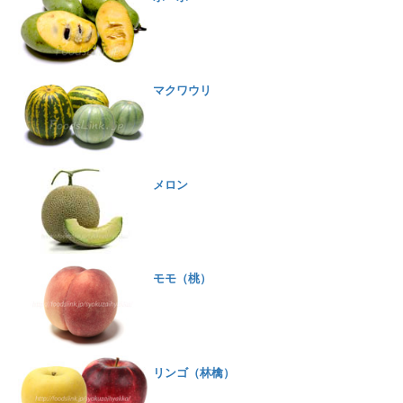
マクワウリ
メロン
モモ（桃）
リンゴ（林檎）