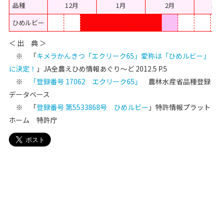
品種
12月
1月
2月
3
ひめルビー
＜ 出 典 ＞
※ 「
キメラかんきつ「エクリーク65」愛称は「ひめルビー」
に決定！
」JA全農えひめ情報あぐり～ど 2012.5 P.5
※
「登録番号 17062 エクリーク65」
農林水産省品種登録
データベース
※ 「
登録番号 第5533868号 ひめルビー
」特許情報プラット
ホーム 特許庁