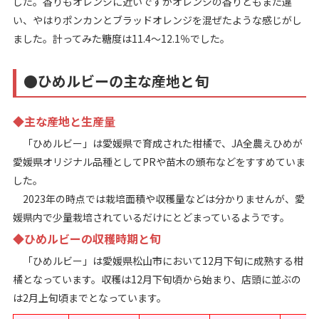
した。香りもオレンジに近いですがオレンジの香りともまた違
い、やはりポンカンとブラッドオレンジを混ぜたような感じがし
ました。計ってみた糖度は11.4～12.1％でした。
●ひめルビーの主な産地と旬
◆主な産地と生産量
「ひめルビー」は愛媛県で育成された柑橘で、JA全農えひめが
愛媛県オリジナル品種としてPRや苗木の頒布などをすすめていま
した。
2023年の時点では栽培面積や収穫量などは分かりませんが、愛
媛県内で少量栽培されているだけにとどまっているようです。
◆ひめルビーの収穫時期と旬
「ひめルビー」は愛媛県松山市において12月下旬に成熟する柑
橘となっています。収穫は12月下旬頃から始まり、店頭に並ぶの
は2月上旬頃までとなっています。