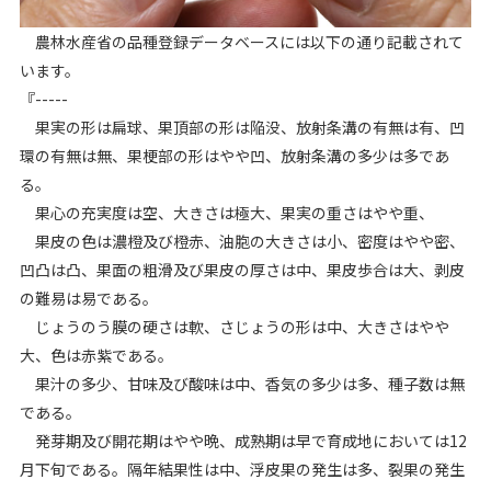
農林水産省の品種登録データベースには以下の通り記載されて
います。
『-----
果実の形は扁球、果頂部の形は陥没、放射条溝の有無は有、凹
環の有無は無、果梗部の形はやや凹、放射条溝の多少は多であ
る。
果心の充実度は空、大きさは極大、果実の重さはやや重、
果皮の色は濃橙及び橙赤、油胞の大きさは小、密度はやや密、
凹凸は凸、果面の粗滑及び果皮の厚さは中、果皮歩合は大、剥皮
の難易は易である。
じょうのう膜の硬さは軟、さじょうの形は中、大きさはやや
大、色は赤紫である。
果汁の多少、甘味及び酸味は中、香気の多少は多、種子数は無
である。
発芽期及び開花期はやや晩、成熟期は早で育成地においては12
月下旬である。隔年結果性は中、浮皮果の発生は多、裂果の発生