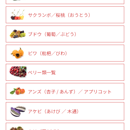
サクランボ／桜桃（おうとう）
ブドウ（葡萄／ぶどう）
ビワ（枇杷／びわ）
ベリー類一覧
アンズ（杏子 / あんず）／ アプリコット
アケビ（あけび ／ 木通）