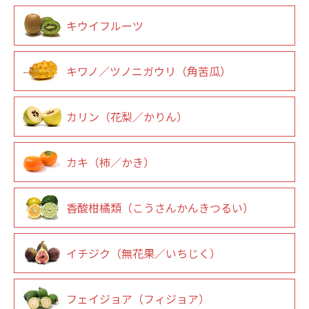
キウイフルーツ
キワノ／ツノニガウリ（角苦瓜）
カリン（花梨／かりん）
カキ（柿／かき）
香酸柑橘類（こうさんかんきつるい）
イチジク（無花果／いちじく）
フェイジョア（フィジョア）