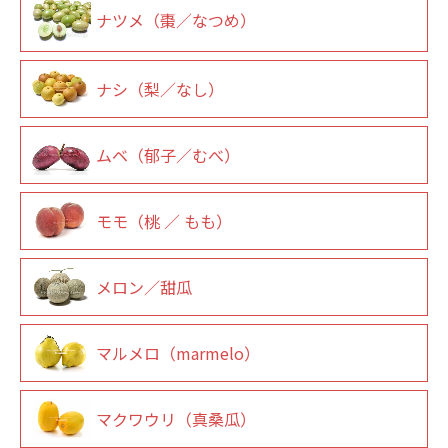
ナツメ（棗／なつめ）
ナシ（梨／なし）
ムベ（郁子／むべ）
モモ（桃 ／ もも）
メロン／甜瓜
マルメロ（marmelo）
マクワウリ（真桑瓜）