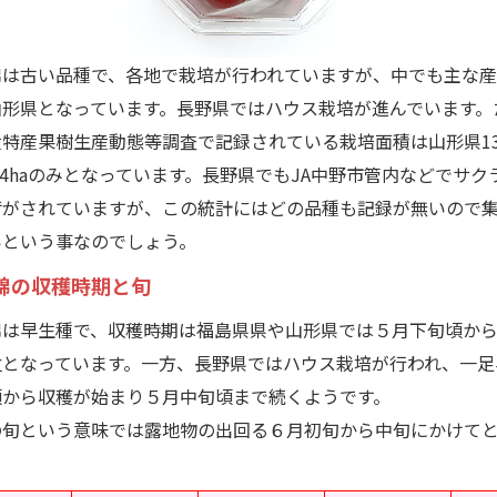
は古い品種で、各地で栽培が行われていますが、中でも主な産
山形県となっています。長野県ではハウス栽培が進んでいます。
特産果樹生産動態等調査で記録されている栽培面積は山形県13.
.4haのみとなっています。長野県でもJA中野市管内などでサク
荷がされていますが、この統計にはどの品種も記録が無いので
いという事なのでしょう。
錦の収穫時期と旬
は早生種で、収穫時期は福島県県や山形県では５月下旬頃から
位となっています。一方、長野県ではハウス栽培が行われ、一足
頃から収穫が始まり５月中旬頃まで続くようです。
旬という意味では露地物の出回る６月初旬から中旬にかけて