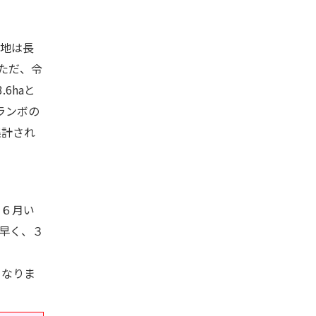
地は長
ただ、令
6haと
ランボの
集計され
６月い
早く、３
となりま