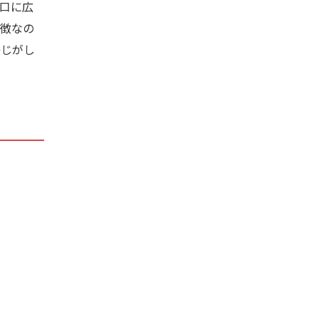
口に広
徴なの
感じがし