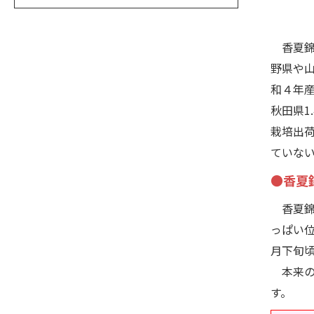
香夏錦
野県や
和４年産
秋田県1
栽培出
ていな
●香夏
香夏錦
っぱい
月下旬
本来の
す。