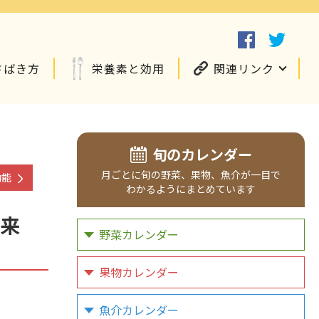
さばき方
栄養素と効用
関連リンク
旬のカレンダー
月ごとに
旬の野菜、
果物、
魚介が
一目で
効能
わかるように
まとめています
来
野菜カレンダー
果物カレンダー
魚介カレンダー