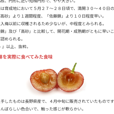
核、円形に近い短楕円形で、やや大きい。
は育成地において５月２７～２８日頃で、満開３０～４０日の
「高砂」より１週間程度、「佐藤錦」より１０日程度早い。
入梅以前に収穫されるため少ないが、中程度とみられる。
錦」及び「高砂」と比較して、開花期・成熟期がともに早いこ
が認められる。
 - - - 』以上、抜粋。
錦を実際に食べてみた食味
手したものは長野県産で、４月中旬に販売されていたものです
らんぼらしい色合いで、触った感じが軟らかい。