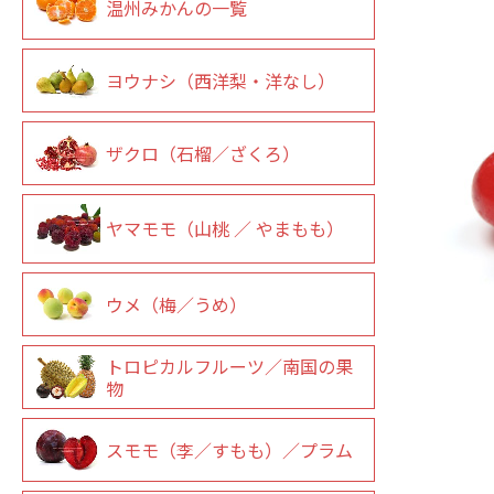
温州みかんの一覧
ヨウナシ（西洋梨・洋なし）
ザクロ（石榴／ざくろ）
ヤマモモ（山桃 ／ やまもも）
ウメ（梅／うめ）
トロピカルフルーツ／南国の果
物
スモモ（李／すもも）／プラム