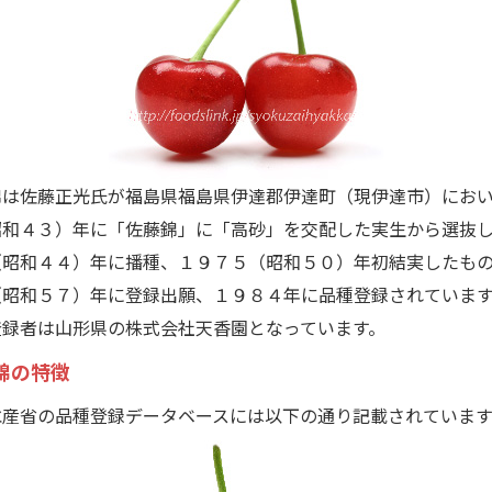
は佐藤正光氏が福島県福島県伊達郡伊達町（現伊達市）にお
昭和４３）年に「佐藤錦」に「高砂」を交配した実生から選抜
（昭和４４）年に播種、１９７５（昭和５０）年初結実したも
（昭和５７）年に登録出願、１９８４年に品種登録されています
録者は山形県の株式会社天香園となっています。
錦の特徴
産省の品種登録データベースには以下の通り記載されています