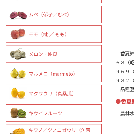
ムベ（郁子／むべ）
モモ（桃 ／ もも）
香夏錦
メロン／甜瓜
６８（
９６９
マルメロ（marmelo）
９８２
品種登
マクワウリ（真桑瓜）
●香夏
農林水
キウイフルーツ
キワノ／ツノニガウリ（角苦