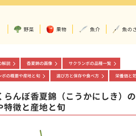
野菜
果物
魚介
魚の
の解説
香夏錦の画像
サクランボの品種一覧
ンボの概要や産地と旬
選び方と保存や食べ方
栄養価と
くらんぼ香夏錦（こうかにしき）の
や特徴と産地と旬