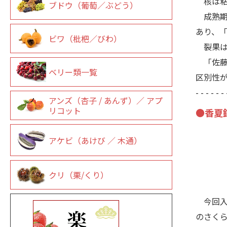
核は粘
ブドウ（葡萄／ぶどう）
成熟期
あり、
ビワ（枇杷／びわ）
裂果は
「佐藤
ベリー類一覧
区別性
- - - -
アンズ（杏子 / あんず）／ アプ
リコット
●香夏
アケビ（あけび ／ 木通）
クリ（栗/くり）
今回入
のさく