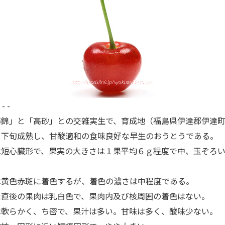
 - -
錦」と「高砂」との交雑実生で、育成地（福島県伊達郡伊達町
月下旬成熟し、甘酸適和の食味良好な早生のおうとうである。
短心臟形で、果実の大きさは１果平均６ｇ程度で中、玉ぞろい
黄色赤斑に着色するが、着色の濃さは中程度である。
直後の果肉は乳白色で、果肉内及び核周囲の着色はない。
軟らかく、ち密で、果汁は多い。甘味は多く、酸味少ない。