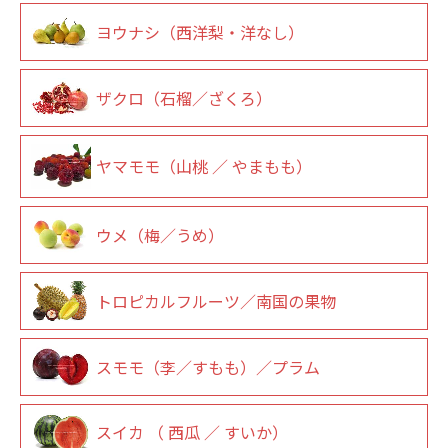
ヨウナシ（西洋梨・洋なし）
ザクロ（石榴／ざくろ）
ヤマモモ（山桃 ／ やまもも）
ウメ（梅／うめ）
トロピカルフルーツ／南国の果物
スモモ（李／すもも）／プラム
スイカ （ 西瓜 ／ すいか）