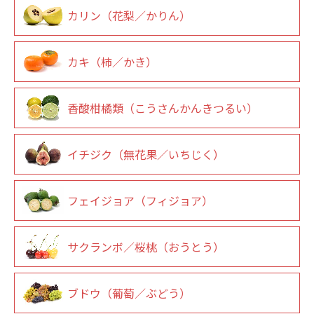
カリン（花梨／かりん）
カキ（柿／かき）
香酸柑橘類（こうさんかんきつるい）
イチジク（無花果／いちじく）
フェイジョア（フィジョア）
サクランボ／桜桃（おうとう）
ブドウ（葡萄／ぶどう）