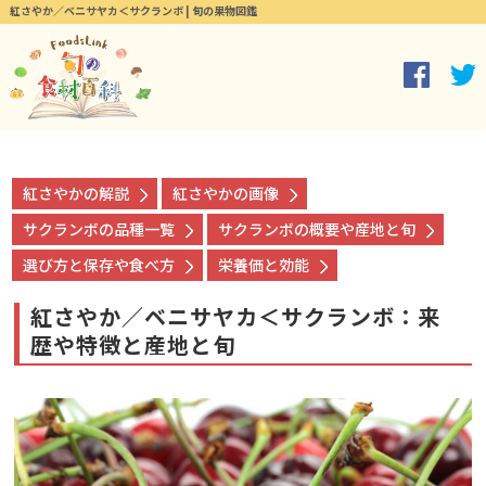
紅さやか／ベニサヤカ＜サクランボ | 旬の果物図鑑
紅さやかの解説
紅さやかの画像
サクランボの品種一覧
サクランボの概要や産地と旬
選び方と保存や食べ方
栄養価と効能
紅さやか／ベニサヤカ＜サクランボ：来
歴や特徴と産地と旬