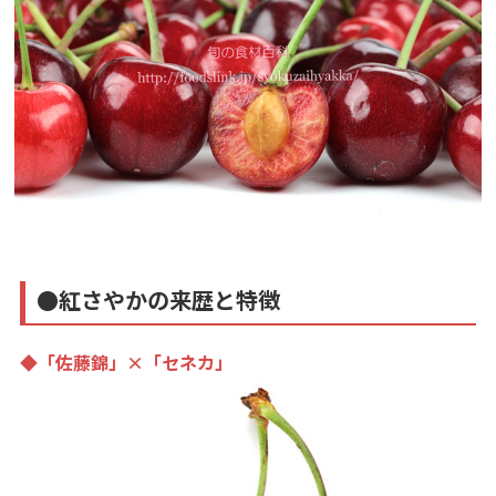
●紅さやかの来歴と特徴
◆「佐藤錦」×「セネカ」