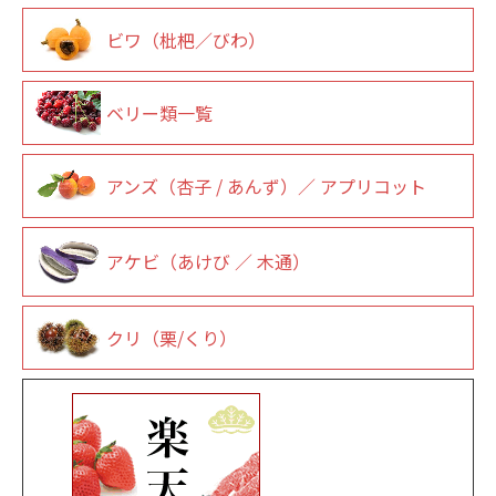
ビワ（枇杷／びわ）
ベリー類一覧
アンズ（杏子 / あんず）／ アプリコット
アケビ（あけび ／ 木通）
クリ（栗/くり）