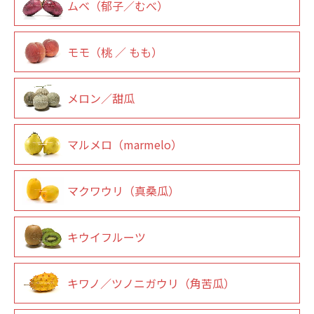
ムベ（郁子／むべ）
モモ（桃 ／ もも）
メロン／甜瓜
マルメロ（marmelo）
マクワウリ（真桑瓜）
キウイフルーツ
キワノ／ツノニガウリ（角苦瓜）