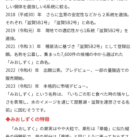
しい個体を選抜しい6系統に絞る。
2018（平成30）年 さらに生育の安定性などから２系統を選抜。
それぞれ「滋賀SB1号」「滋賀SB2号」と命名。
2019（令和元）年 現地での適応性から1系統「滋賀SB2号」を
選抜。
2021（令和３）年 種苗法に基づき「滋賀SB2号」として登録出
願。名称を公募し、集まった7,600件の候補の中から選ばれた
「みおしずく」と命名。
2022（令和4）年 出願公表。プレデビュー、一部の量販店での
販売開始。
2023（令和5）年 本格的に市場デビュー。
「みおしずく」という名称は、『いちごの形と食べた時の瑞々し
さを表現し、水のイメージを通じて琵琶湖・滋賀を連想させる名
前』に因むそうです。
◆みおしずくの特徴
「みおしずく」の果実はやや大粒で、果形は「章姫」に似た縦
長の円錐形で、肩の部分は「章姫」と同じように張っておらずス