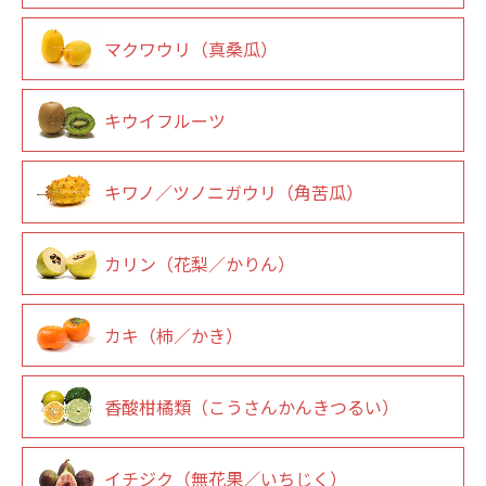
マクワウリ（真桑瓜）
キウイフルーツ
キワノ／ツノニガウリ（角苦瓜）
カリン（花梨／かりん）
カキ（柿／かき）
香酸柑橘類（こうさんかんきつるい）
イチジク（無花果／いちじく）