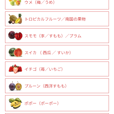
ウメ（梅／うめ）
トロピカルフルーツ／南国の果物
スモモ（李／すもも）／プラム
スイカ （ 西瓜 ／ すいか）
イチゴ（苺／いちご）
プルーン（西洋すもも）
ポポー（ポーポー）