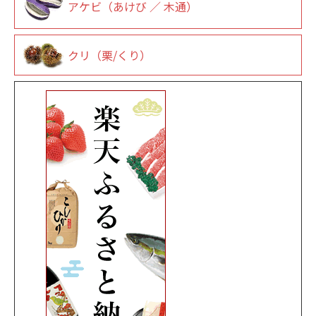
アケビ（あけび ／ 木通）
クリ（栗/くり）