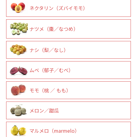
ネクタリン（ズバイモモ）
ナツメ（棗／なつめ）
ナシ（梨／なし）
ムベ（郁子／むべ）
モモ（桃 ／ もも）
メロン／甜瓜
マルメロ（marmelo）