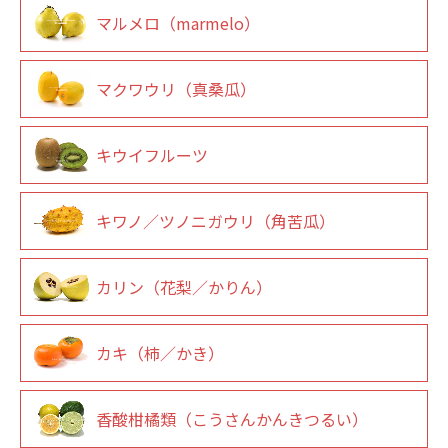
マルメロ（marmelo）
マクワウリ（真桑瓜）
キウイフルーツ
キワノ／ツノニガウリ（角苦瓜）
カリン（花梨／かりん）
カキ（柿／かき）
香酸柑橘類（こうさんかんきつるい）