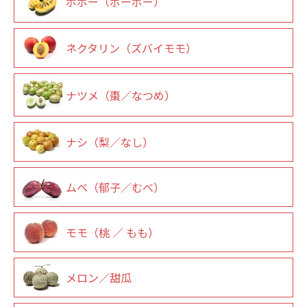
ポポー（ポーポー）
ネクタリン（ズバイモモ）
ナツメ（棗／なつめ）
ナシ（梨／なし）
ムベ（郁子／むべ）
モモ（桃 ／ もも）
メロン／甜瓜