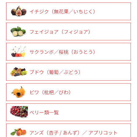
イチジク（無花果／いちじく）
フェイジョア（フィジョア）
サクランボ／桜桃（おうとう）
ブドウ（葡萄／ぶどう）
ビワ（枇杷／びわ）
ベリー類一覧
アンズ（杏子 / あんず）／ アプリコット