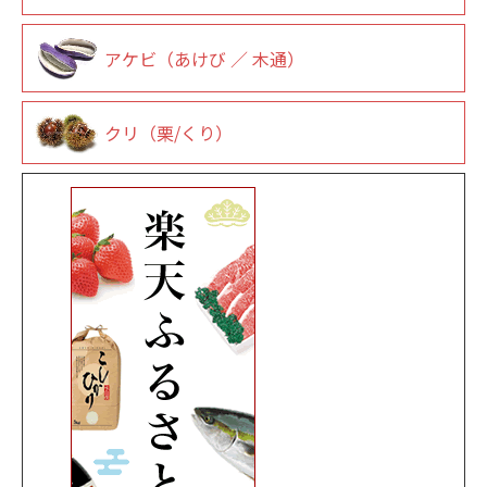
アケビ（あけび ／ 木通）
クリ（栗/くり）