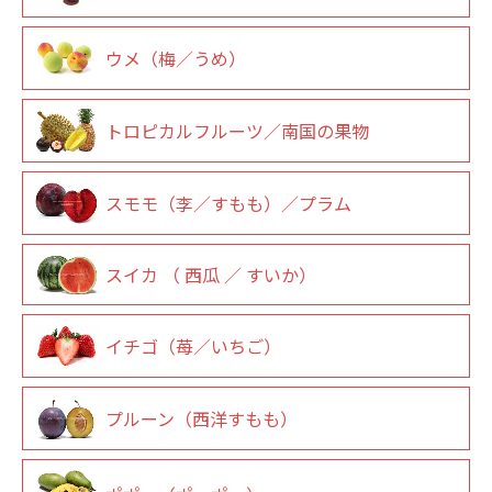
ウメ（梅／うめ）
トロピカルフルーツ／南国の果物
スモモ（李／すもも）／プラム
スイカ （ 西瓜 ／ すいか）
イチゴ（苺／いちご）
プルーン（西洋すもも）