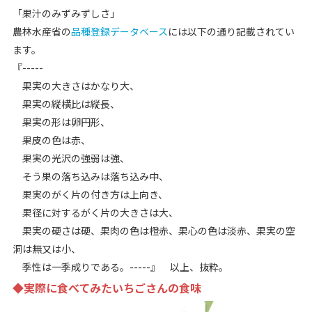
「果汁のみずみずしさ」
農林水産省の
品種登録データベース
には以下の通り記載されてい
ます。
『-----
果実の大きさはかなり大、
果実の縦横比は縦長、
果実の形は卵円形、
果皮の色は赤、
果実の光沢の強弱は強、
そう果の落ち込みは落ち込み中、
果実のがく片の付き方は上向き、
果径に対するがく片の大きさは大、
果実の硬さは硬、果肉の色は橙赤、果心の色は淡赤、果実の空
洞は無又は小、
季性は一季成りである。-----』 以上、抜粋。
◆実際に食べてみたいちごさんの食味