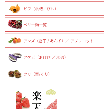
ビワ（枇杷／びわ）
ベリー類一覧
アンズ（杏子 / あんず）／ アプリコット
アケビ（あけび ／ 木通）
クリ（栗/くり）