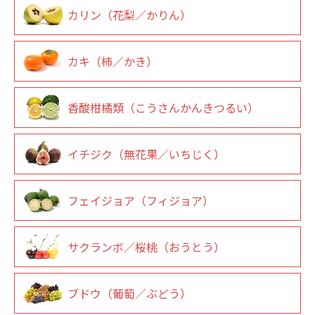
カリン（花梨／かりん）
カキ（柿／かき）
香酸柑橘類（こうさんかんきつるい）
イチジク（無花果／いちじく）
フェイジョア（フィジョア）
サクランボ／桜桃（おうとう）
ブドウ（葡萄／ぶどう）