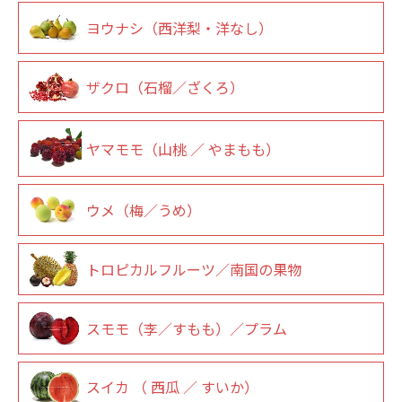
ヨウナシ（西洋梨・洋なし）
ザクロ（石榴／ざくろ）
ヤマモモ（山桃 ／ やまもも）
ウメ（梅／うめ）
トロピカルフルーツ／南国の果物
スモモ（李／すもも）／プラム
スイカ （ 西瓜 ／ すいか）