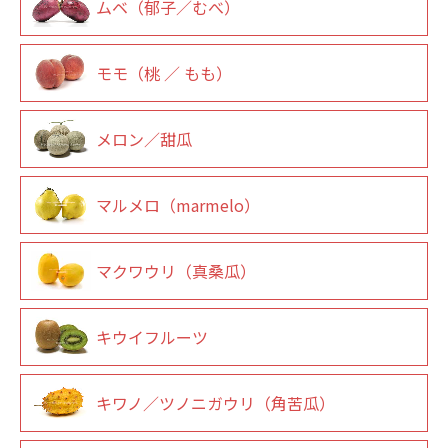
ムベ（郁子／むべ）
モモ（桃 ／ もも）
メロン／甜瓜
マルメロ（marmelo）
マクワウリ（真桑瓜）
キウイフルーツ
キワノ／ツノニガウリ（角苦瓜）