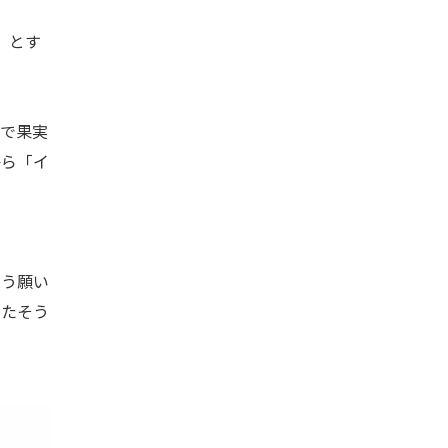
号」とす
で果実
から「イ
う願い
けたそう