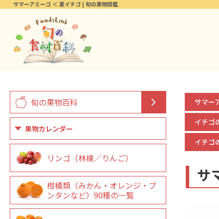
サマーアミーゴ ＜ 夏イチゴ | 旬の果物図鑑
旬の果物百科
サマー
イチゴ
果物カレンダー
イチゴ
リンゴ（林檎／りんご）
サ
柑橘類（みかん・オレンジ・ブ
ンタンなど）90種の一覧