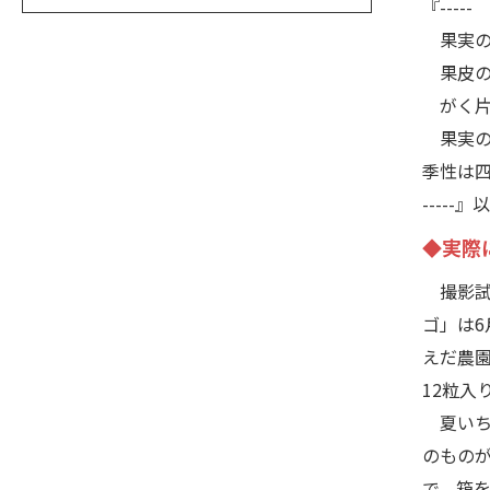
『-----
果実の
果皮の
がく片
果実の
季性は
-----
◆実際
撮影試
ゴ」は6
えだ農
12粒入
夏いち
のもの
で、箱