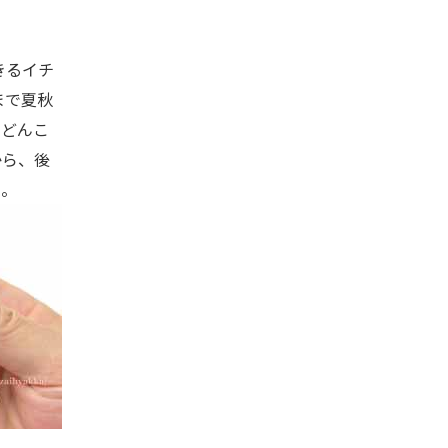
きるイチ
まで夏秋
うどんこ
から、後
り。