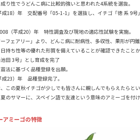
季成り性でうどんこ病に比較的強いと思われた4系統を選抜。
（平成18）年 交配番号「05-1-1」を選抜し、イチゴ「徳 系 9
～2008（平成20）年 特性調査及び現地の適応性試験を実施。
ーフェアリー」より、どんこ病に耐病性、多収性、果形が円錐
、日持ち性等の優れた形質を備えていることが確認できたこと
池田 3号」とし育成を完了
種苗法に基づく品種登録を出願。
（平成23）年 品種登録完了。
、この夏秋イチゴが少しでも皆さんに親しんでもらえたらとい
て夏のサマーに、スペイン語で友達という意味のアミーゴを付
ーアミーゴの特徴