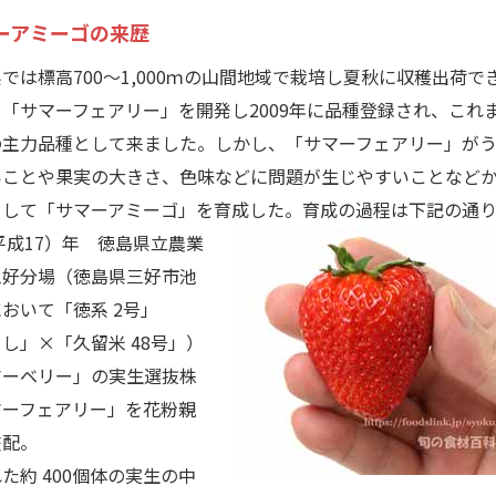
ーアミーゴの来歴
は標高700～1,000ｍの山間地域で栽培し夏秋に収穫出荷で
「サマーフェアリー」を開発し2009年に品種登録され、これ
の主力品種として来ました。しかし、「サマーフェアリー」が
いことや果実の大きさ、色味などに問題が生じやすいことなど
として「サマーアミーゴ」を育成した。育成の過程は下記の通
（平成17）年 徳島県立農業
三好分場（徳島県三好市池
おいて「徳系 2号」
し」×「久留米 48号」）
マーベリー」の実生選抜株
マーフェアリー」を花粉親
交配。
約 400個体の実生の中