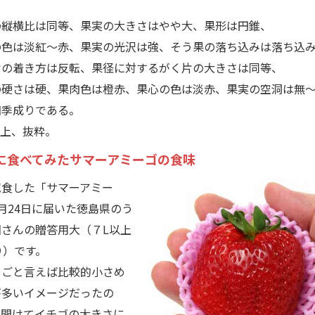
縦横比は同等、果実の大きさはやや大、果形は円錐、
色は淡紅～赤、果実の光沢は強、そう果の落ち込みは落ち込
の着き方は反転、果径に対するがく片の大きさは同等、
硬さは硬、果肉色は橙赤、果心の色は淡赤、果実の空洞は無
四季成りである。
』以上、抜粋。
に食べてみたサマーアミーゴの食味
食した「サマーアミー
月24日に届いた徳島県のう
園さんの贈答用大（７L以上
り）です。
ごと言えば比較的小さめ
が多いイメージだったの
を開けてイチゴの大きさに