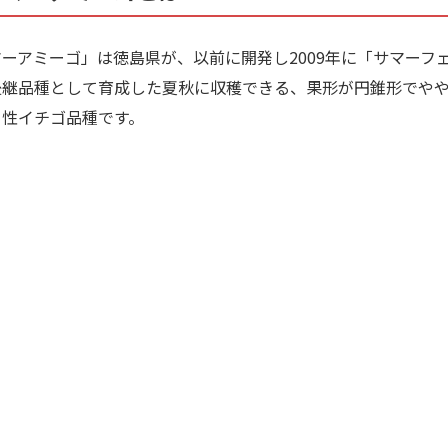
ーアミーゴ」は徳島県が、以前に開発し2009年に「サマーフ
後継品種として育成した夏秋に収穫できる、果形が円錐形でや
り性イチゴ品種です。