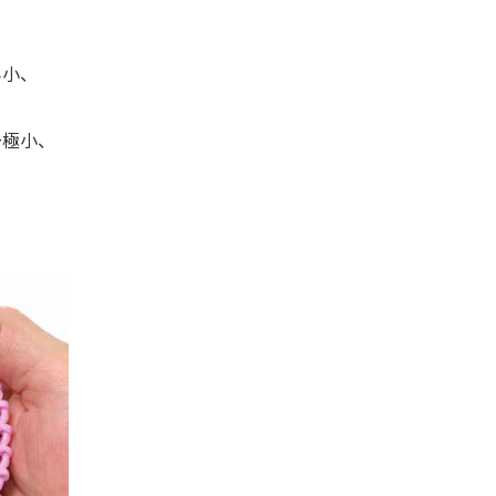
み小、
～極小、