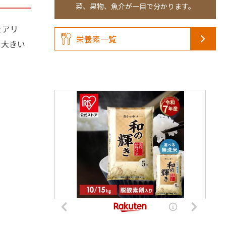
菜、果物、魚介が一目で分かります。
ェアリ
栄養素一覧
や大きい