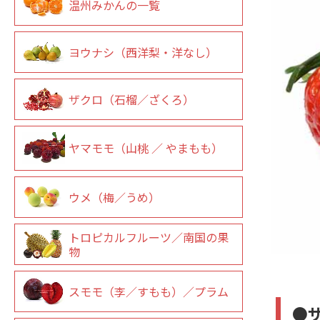
温州みかんの一覧
ヨウナシ（西洋梨・洋なし）
ザクロ（石榴／ざくろ）
ヤマモモ（山桃 ／ やまもも）
ウメ（梅／うめ）
トロピカルフルーツ／南国の果
物
スモモ（李／すもも）／プラム
●