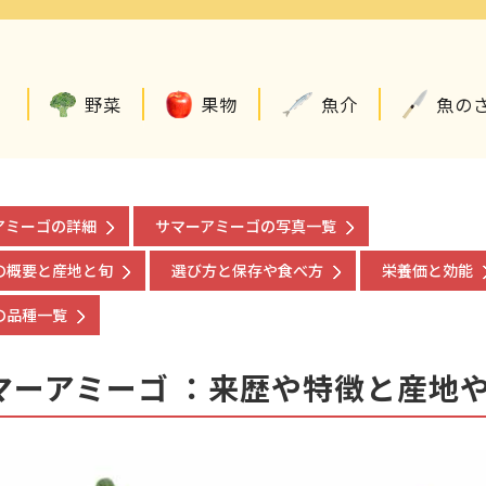
野菜
果物
魚介
魚の
アミーゴの詳細
サマーアミーゴの写真一覧
の概要と産地と旬
選び方と保存や食べ方
栄養価と効能
の品種一覧
マーアミーゴ ：来歴や特徴と産地