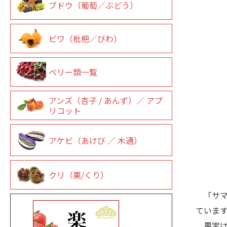
ブドウ（葡萄／ぶどう）
ビワ（枇杷／びわ）
ベリー類一覧
アンズ（杏子 / あんず）／ アプ
リコット
アケビ（あけび ／ 木通）
クリ（栗/くり）
「サマ
ていま
果実は