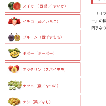
スイカ （ 西瓜 ／ すいか）
「サマ
ー」の
イチゴ（苺／いちご）
四季な
プルーン（西洋すもも）
ポポー（ポーポー）
ネクタリン（ズバイモモ）
ナツメ（棗／なつめ）
ナシ（梨／なし）