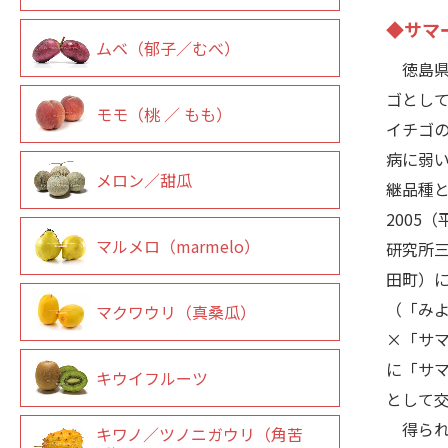
◆サマ
ムベ（郁子／むべ）
徳島県で
ゴとして
モモ（桃 ／ もも）
イチゴ
病に弱
メロン／甜瓜
継品種
2005
マルメロ（marmelo）
研究所
田町）に
（「みよ
マクワウリ（真桑瓜）
×「サ
に「サ
キウイフルーツ
として
得られた
キワノ／ツノニガウリ（角苦