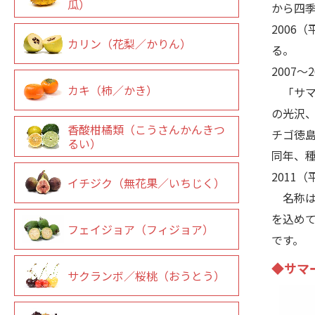
瓜）
から四
2006
カリン（花梨／かりん）
る。
2007
カキ（柿／かき）
「サマ
の光沢
香酸柑橘類（こうさんかんきつ
チゴ徳島
るい）
同年、
2011
イチジク（無花果／いちじく）
名称は
を込め
フェイジョア（フィジョア）
です。
◆サマ
サクランボ／桜桃（おうとう）