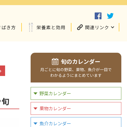
さばき方
栄養素と効用
関連リンク
旬のカレンダー
月ごとに
旬の野菜、
果物、
魚介が
一目で
わかるように
まとめています
野菜カレンダー
や旬
果物カレンダー
魚介カレンダー