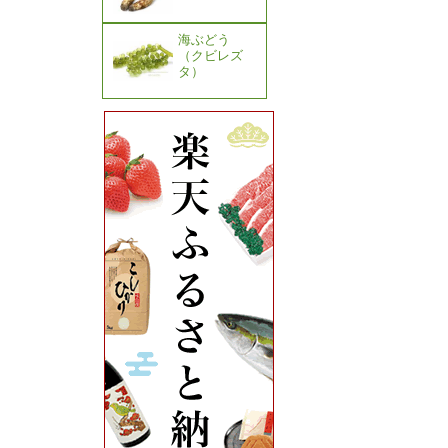
海ぶどう
（クビレズ
タ）