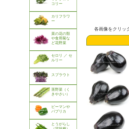
コリー
カリフラワ
ー
各画像をクリッ
菜の花の類
や食用菊な
ど花野菜
セロリ ／ セ
ルリー
スプラウト
茎野菜（く
きやさい）
ピーマンや
パプリカ
とうがらし
（甘味種）