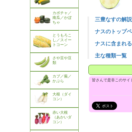
カボチャ／
南瓜／かぼ
三豊なすの解説
ちゃ
ナスのトップペ
とうもろこ
し／スイー
ナスに含まれる
トコーン
主な種類一覧 
さや豆や豆
類
カブ／蕪／
皆さんで是非このサイ
かぶら
大根（ダイ
コン）
赤い大根
（あかいダ
コン）