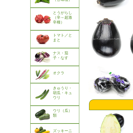
とうがらし
（辛～超激
辛種）
トマト／と
まと
ナス・茄
子・なす
オクラ
きゅうり・
胡瓜・キュ
ウリ
ウリ（瓜）
類
ズッキーニ