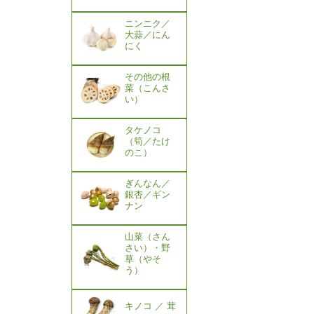
ニンニク／
大蒜／にん
にく
その他の根
菜（こんさ
い）
タケノコ
（筍／たけ
のこ）
ぎんなん／
銀杏／ギン
ナン
山菜（さん
さい）・野
草（やそ
う）
キノコ ／ 茸