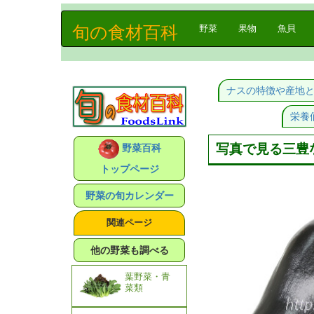
旬の食材百科
(current)
野菜
果物
魚貝
ナスの特徴や産地
栄養
写真で見る三豊
野菜百科
トップページ
野菜の旬カレンダー
関連ページ
他の野菜も調べる
葉野菜・青
菜類