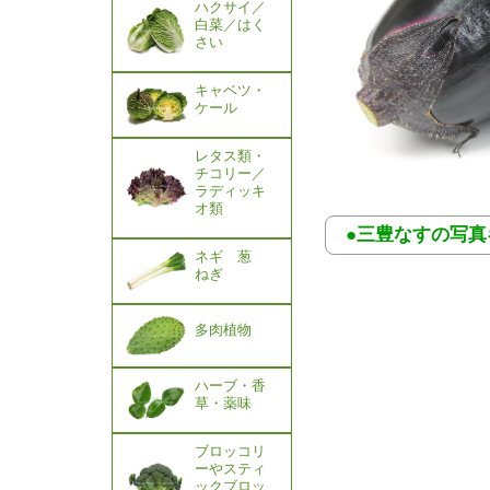
ハクサイ／
白菜／はく
さい
キャベツ・
ケール
レタス類・
チコリー／
ラディッキ
オ類
●三豊なすの写真
ネギ 葱
ねぎ
多肉植物
ハーブ・香
草・薬味
ブロッコリ
ーやスティ
ックブロッ