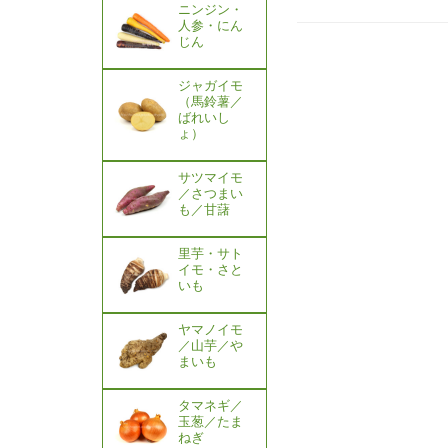
ニンジン・
人参・にん
じん
ジャガイモ
（馬鈴薯／
ばれいし
ょ）
サツマイモ
／さつまい
も／甘藷
里芋・サト
イモ・さと
いも
ヤマノイモ
／山芋／や
まいも
タマネギ／
玉葱／たま
ねぎ