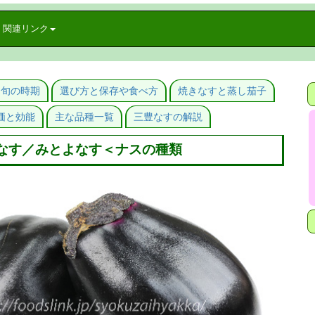
関連リンク
と旬の時期
選び方と保存や食べ方
焼きなすと蒸し茄子
価と効能
主な品種一覧
三豊なすの解説
なす／みとよなす＜ナスの種類