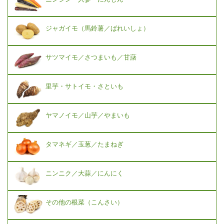
ジャガイモ（馬鈴薯／ばれいしょ）
サツマイモ／さつまいも／甘藷
里芋・サトイモ・さといも
ヤマノイモ／山芋／やまいも
タマネギ／玉葱／たまねぎ
ニンニク／大蒜／にんにく
その他の根菜（こんさい）