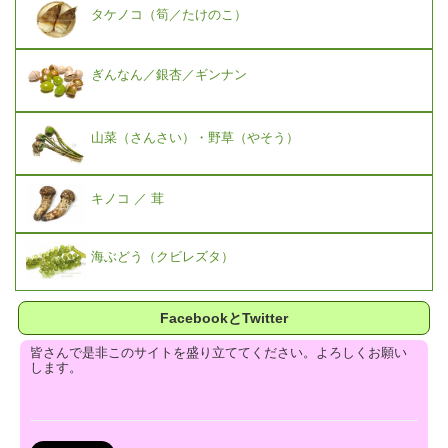
タケノコ（筍／たけのこ）
ぎんなん／銀杏／ギンナン
山菜（さんさい）・野草（やそう）
キノコ ／ 茸
海ぶどう（クビレズタ）
FacebookとTwitter
皆さんで是非このサイトを盛り立ててください。よろしくお願い
します。