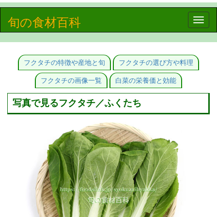
旬の食材百科
Toggle
naviga
フクタチの特徴や産地と旬
フクタチの選び方や料理
フクタチの画像一覧
白菜の栄養価と効能
写真で見るフクタチ／ふくたち