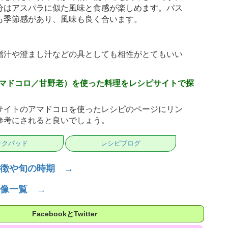
分はアスパラに似た風味と食感が楽しめます。パス
も季節感があり、風味も良く合います。
噌汁や澄まし汁などの具としても相性がとてもいい
マドコロ／甘野老）を使った料理をレシピサイトで探
サイトのアマドコロを使ったレシピのページにリン
参考にされると良いでしょう。
ックパッド
レシピブログ
徴や旬の時期 →
像一覧 →
FacebookとTwitter