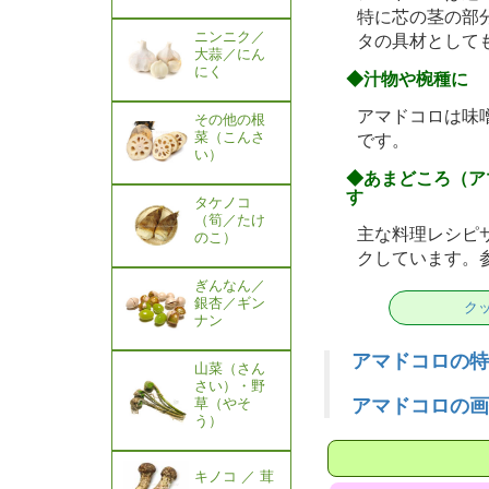
特に芯の茎の部
ニンニク／
タの具材として
大蒜／にん
にく
◆汁物や椀種に
アマドコロは味
その他の根
菜（こんさ
です。
い）
◆あまどころ（ア
す
タケノコ
（筍／たけ
主な料理レシピ
のこ）
クしています。
ぎんなん／
銀杏／ギン
ク
ナン
アマドコロの特
山菜（さん
さい）・野
草（やそ
アマドコロの画
う）
キノコ ／ 茸