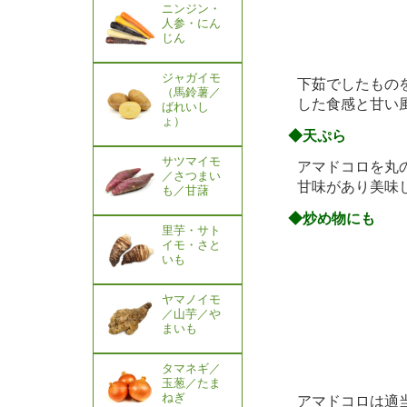
ニンジン・
人参・にん
じん
ジャガイモ
下茹でしたもの
（馬鈴薯／
した食感と甘い
ばれいし
ょ）
◆天ぷら
サツマイモ
アマドコロを丸
／さつまい
甘味があり美味
も／甘藷
◆炒め物にも
里芋・サト
イモ・さと
いも
ヤマノイモ
／山芋／や
まいも
タマネギ／
玉葱／たま
ねぎ
アマドコロは適