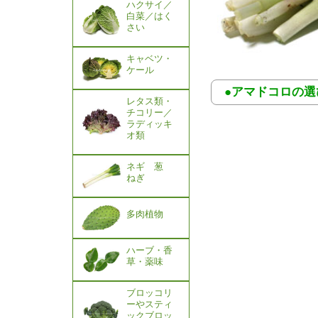
ハクサイ／
白菜／はく
さい
キャベツ・
ケール
●アマドコロの
レタス類・
チコリー／
ラディッキ
オ類
ネギ 葱
ねぎ
多肉植物
ハーブ・香
草・薬味
ブロッコリ
ーやスティ
ックブロッ