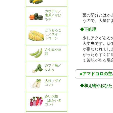
カボチャ／
葉の部分とはか
南瓜／かぼ
ちゃ
うので、大量に
◆下処理
とうもろこ
し／スイー
少しアクがある
トコーン
大丈夫です。ゆ
が損なわれてし
さや豆や豆
類
がったらすぐに
て苦味がある場
カブ／蕪／
かぶら
●アマドコロの主
大根（ダイ
コン）
◆和え物やおひた
赤い大根
（あかいダ
コン）