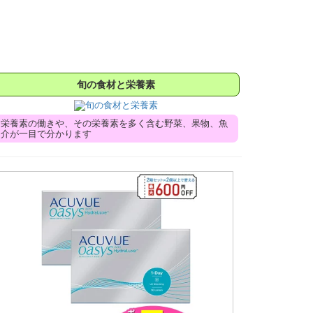
旬の食材と栄養素
栄養素の働きや、その栄養素を多く含む野菜、果物、魚
介が一目で分かります