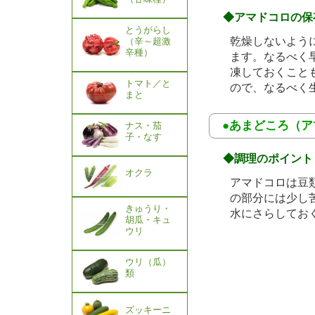
◆アマドコロの保
とうがらし
乾燥しないよう
（辛～超激
辛種）
ます。なるべく
凍しておくこと
トマト／と
ので、なるべく
まと
●あまどころ（
ナス・茄
子・なす
◆調理のポイント
オクラ
アマドコロは豆
の部分には少し
きゅうり・
水にさらしてお
胡瓜・キュ
ウリ
ウリ（瓜）
類
ズッキーニ