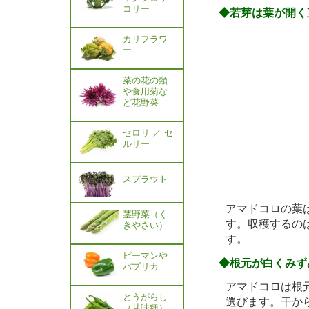
コリー
◆若芽は葉が開く
カリフラワ
ー
菜の花の類
や食用菊な
ど花野菜
セロリ ／ セ
ルリー
スプラウト
アマドコロの葉
茎野菜（く
す。収穫するの
きやさい）
す。
ピーマンや
◆根元が白くみず
パプリカ
アマドコロは根
とうがらし
選びます。干か
（甘味種）