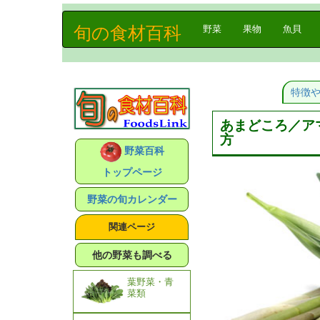
旬の食材百科
(current)
野菜
果物
魚貝
特徴
あまどころ／ア
方
野菜百科
トップページ
野菜の旬カレンダー
関連ページ
他の野菜も調べる
葉野菜・青
菜類