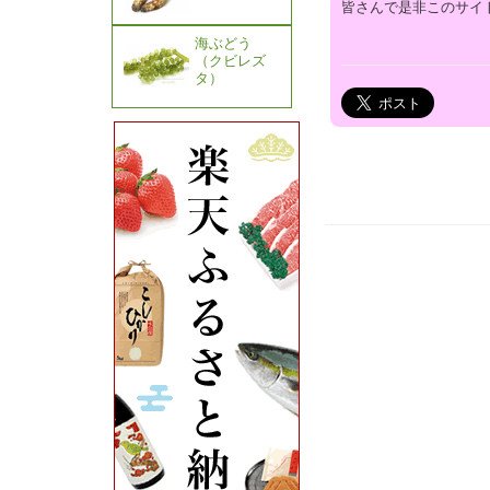
皆さんで是非このサイ
海ぶどう
（クビレズ
タ）