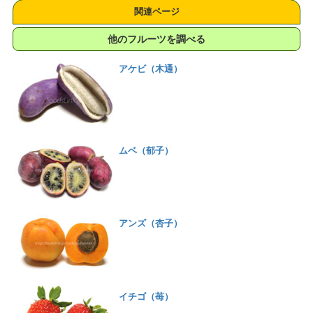
関連ページ
他のフルーツを調べる
アケビ（木通）
ムベ（郁子）
アンズ（杏子）
イチゴ（苺）