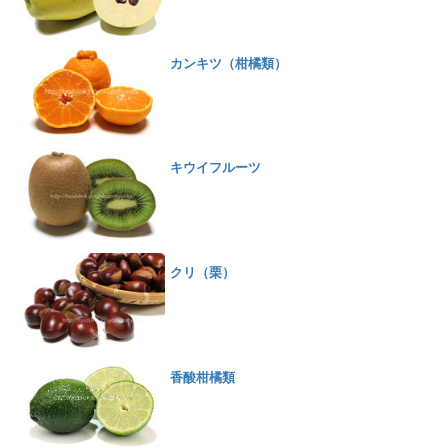
カンキツ（柑橘類）
キウイフルーツ
クリ（栗）
香酸柑橘類