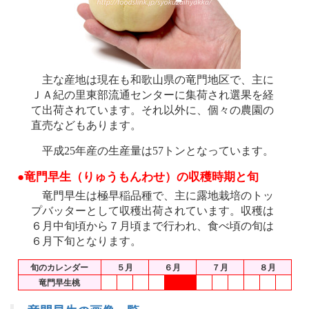
主な産地は現在も和歌山県の竜門地区で、主に
ＪＡ紀の里東部流通センターに集荷され選果を経
て出荷されています。それ以外に、個々の農園の
直売などもあります。
平成25年産の生産量は57トンとなっています。
●竜門早生（りゅうもんわせ）の収穫時期と旬
竜門早生は極早稲品種で、主に露地栽培のトッ
プバッターとして収穫出荷されています。収穫は
６月中旬頃から７月頃まで行われ、食べ頃の旬は
６月下旬となります。
旬のカレンダー
５月
６月
７月
８月
竜門早生桃