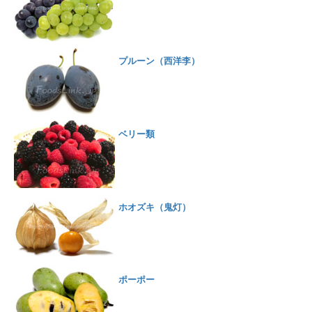
プルーン（西洋李）
ベリー類
ホオズキ（鬼灯）
ポーポー