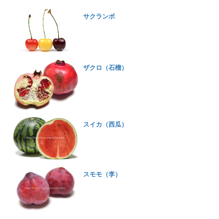
サクランボ
ザクロ（石榴）
スイカ（西瓜）
スモモ（李）