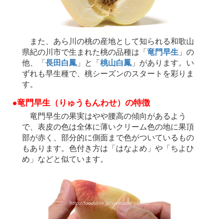
また、あら川の桃の産地として知られる和歌山
県紀の川市で生まれた桃の品種は「
竜門早生
」の
他、「
長田白鳳
」と「
桃山白鳳
」があります。い
ずれも早生種で、桃シーズンのスタートを彩りま
す。
●竜門早生（りゅうもんわせ）の特徴
竜門早生の果実はやや腰高の傾向があるよう
で、表皮の色は全体に薄いクリーム色の地に果頂
部が赤く、部分的に側面まで色がついているもの
もあります。色付き方は「はなよめ」や「ちよひ
め」などと似ています。