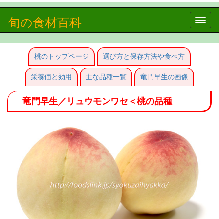
旬の食材百科
Toggle
naviga
桃のトップページ
選び方と保存方法や食べ方
栄養価と効用
主な品種一覧
竜門早生の画像
竜門早生／リュウモンワセ＜桃の品種