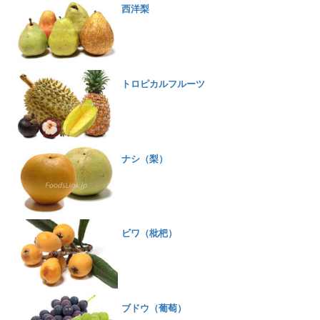
西洋梨
トロピカルフルーツ
ナシ（梨）
ビワ（枇杷）
ブドウ（葡萄）