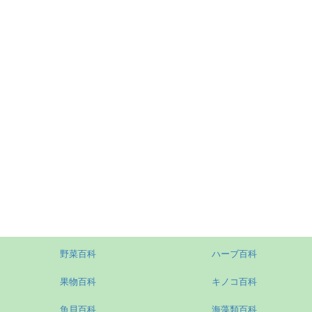
野菜百科
ハーブ百科
果物百科
キノコ百科
魚貝百科
海藻類百科