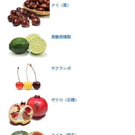
クリ（栗）
香酸柑橘類
サクランボ
ザクロ（石榴）