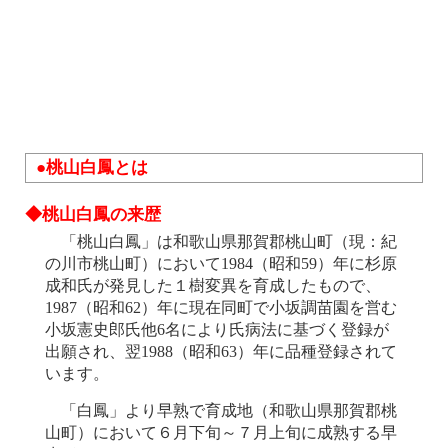
●桃山白鳳とは
◆桃山白鳳の来歴
「桃山白鳳」は和歌山県那賀郡桃山町（現：紀
の川市桃山町）において1984（昭和59）年に杉原
成和氏が発見した１樹変異を育成したもので、
1987（昭和62）年に現在同町で小坂調苗園を営む
小坂憲史郎氏他6名により氏病法に基づく登録が
出願され、翌1988（昭和63）年に品種登録されて
います。
「白鳳」より早熟で育成地（和歌山県那賀郡桃
山町）において６月下旬～７月上旬に成熟する早