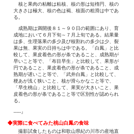
核と果肉の粘離は粘核、核の形は短楕円、核の
大きさは極大、核の色は褐、核面の粗滑は中であ
る。
成熟期は満開後８１～９０日の範囲にあり、育
成地において６月下旬～７月上旬である。結果量
は多、生理落果の多少及び核割れの多少は少、裂
果は無、果実の日持ちは中である。「白鳳」と比
較して、果皮着色の形が条であること、成熟期が
早いこと等で、「布目早生」と比較して、果形が
円であること、果皮着色の形が条であること、成
熟期が遅いこと等で、「武井白鳳」と比較して、
梗あが浅く狭いこと、核が滑らかなこと等で、
「早生桃山」と比較して、果実が大きいこと、果
皮着色の形が条であること等で区別性が認められ
る。
-----』
◆実際に食べてみた桃山白鳳の食味
撮影試食したものは和歌山県紀の川市の産地直