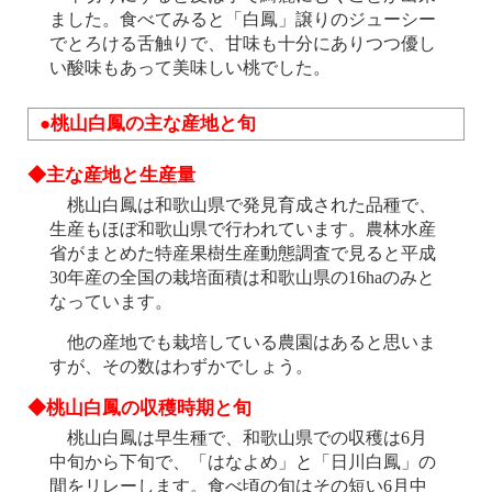
ました。食べてみると「白鳳」譲りのジューシー
でとろける舌触りで、甘味も十分にありつつ優し
い酸味もあって美味しい桃でした。
●桃山白鳳の主な産地と旬
◆主な産地と生産量
桃山白鳳は和歌山県で発見育成された品種で、
生産もほぼ和歌山県で行われています。農林水産
省がまとめた特産果樹生産動態調査で見ると平成
30年産の全国の栽培面積は和歌山県の16haのみと
なっています。
他の産地でも栽培している農園はあると思いま
すが、その数はわずかでしょう。
◆桃山白鳳の収穫時期と旬
桃山白鳳は早生種で、和歌山県での収穫は6月
中旬から下旬で、「はなよめ」と「日川白鳳」の
間をリレーします。食べ頃の旬はその短い6月中