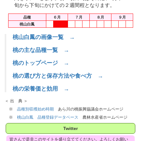
旬から下旬にかけての２週間程となります。
品種
６月
７月
８月
９月
桃山白鳳
桃山白鳳の画像一覧 →
桃の主な品種一覧 →
桃のトップページ →
桃の選び方と保存方法や食べ方 →
桃の栄養価と効用 →
＜ 出 典 ＞
※
品種別収穫始め時期
あら川の桃振興協議会ホームページ
※
桃山白鳳 品種登録データベース
農林水産省ホームページ
Twitter
皆さんで是非このサイトを盛り立ててください。よろしくお願い