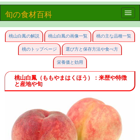
旬の食材百科
Toggle
naviga
桃山白鳳の解説
桃山白鳳の画像一覧
桃の主な品種一覧
桃のトップページ
選び方と保存方法や食べ方
栄養価と効用
桃山白鳳（ももやまはくほう）：来歴や特徴
と産地や旬