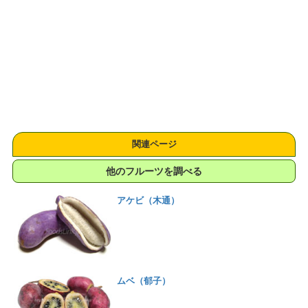
関連ページ
他のフルーツを調べる
アケビ（木通）
ムベ（郁子）