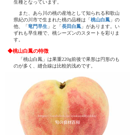
生種となっています。
また、あら川の桃の産地として知られる和歌山
県紀の川市で生まれた桃の品種は「
桃山白鳳
」の
他、「
竜門早生
」と「
長田白鳳
」があります。い
ずれも早生種で、桃シーズンのスタートを彩りま
す。
◆桃山白鳳の特徴
「桃山白鳳」は果重220g前後で果形は円形のも
のが多く、縫合線は比較的浅めです。