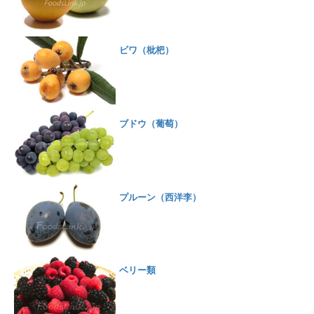
ビワ（枇杷）
ブドウ（葡萄）
プルーン（西洋李）
ベリー類