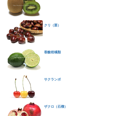
クリ（栗）
香酸柑橘類
サクランボ
ザクロ（石榴）