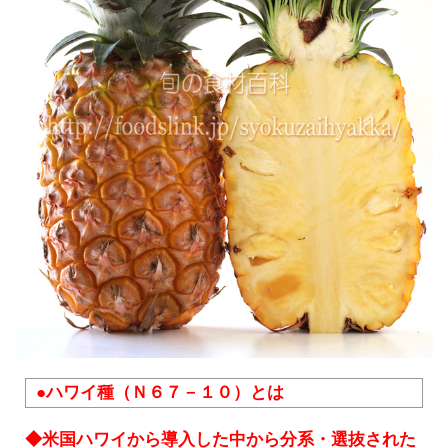
●ハワイ種（Ｎ６７－１０）とは
◆米国ハワイから導入した中から分系・選抜された