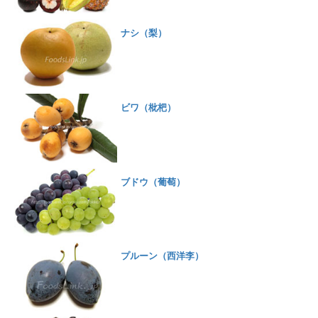
ナシ（梨）
ビワ（枇杷）
ブドウ（葡萄）
プルーン（西洋李）