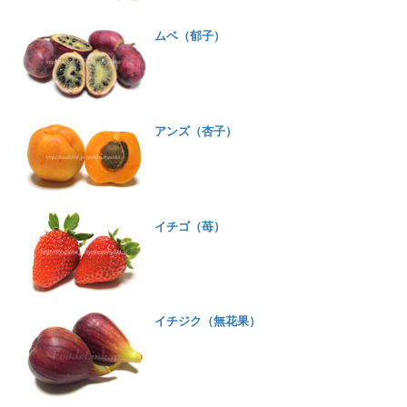
ムベ（郁子）
アンズ（杏子）
イチゴ（苺）
イチジク（無花果）