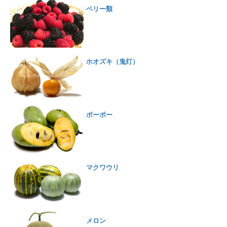
ベリー類
ホオズキ（鬼灯）
ポーポー
マクワウリ
メロン