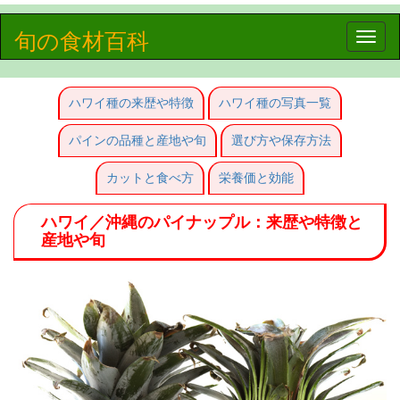
旬の食材百科
Toggle
naviga
ハワイ種の来歴や特徴
ハワイ種の写真一覧
パインの品種と産地や旬
選び方や保存方法
カットと食べ方
栄養価と効能
ハワイ／沖縄のパイナップル：来歴や特徴と
産地や旬