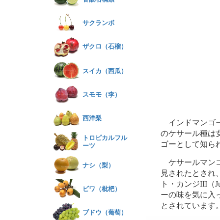
サクランボ
ザクロ（石榴）
スイカ（西瓜）
スモモ（李）
西洋梨
インドマンゴー
のケサール種は
トロピカルフル
ゴーとして知ら
ーツ
ケサールマンゴ
ナシ（梨）
見されたとされ、
ト・カンジIII（Juna
ビワ（枇杷）
ーの味を気に入っ
とされています
ブドウ（葡萄）