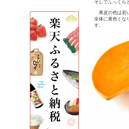
そしてふっくら
果皮の色は若い
全体に黄色くな
す。