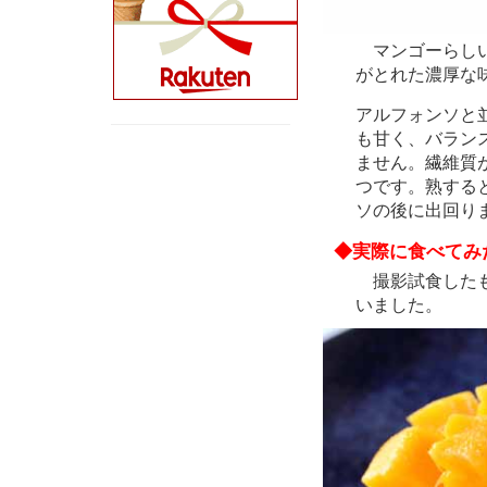
マンゴーらしい
がとれた濃厚な
アルフォンソと
も甘く、バラン
ません。繊維質
つです。熟する
ソの後に出回り
◆実際に食べてみ
撮影試食したも
いました。