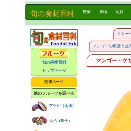
旬の食材百科
(current)
野菜
果物
魚貝
ケサー
マンゴーの概要と品
マンゴー・ケ
旬の果物百科
トップページ
関連ページ
他のフルーツを調べる
アケビ（木通）
ムベ（郁子）