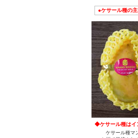
●ケサール種の
◆ケサール種はイ
ケサール種マン