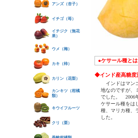
アンズ（杏子）
イチゴ（苺）
イチジク（無花
果）
ウメ（梅）
●ケサール種とは
カキ（柿）
◆インド産高糖度
カリン（花梨）
インドはマンゴ
地なのですが、
カンキツ（柑橘
類）
でした。 200
ケサール種をは
キウイフルーツ
種、マリカ種、
した。
クリ（栗）
香酸柑橘類