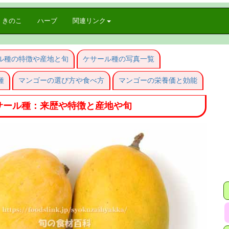
きのこ
ハーブ
関連リンク
ル種の特徴や産地と旬
ケサール種の写真一覧
種
マンゴーの選び方や食べ方
マンゴーの栄養価と効能
サール種：来歴や特徴と産地や旬