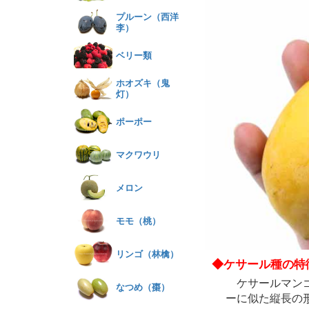
プルーン（西洋
李）
ベリー類
ホオズキ（鬼
灯）
ポーポー
マクワウリ
メロン
モモ（桃）
リンゴ（林檎）
◆ケサール種の特
ケサールマンゴー
なつめ（棗）
ーに似た縦長の