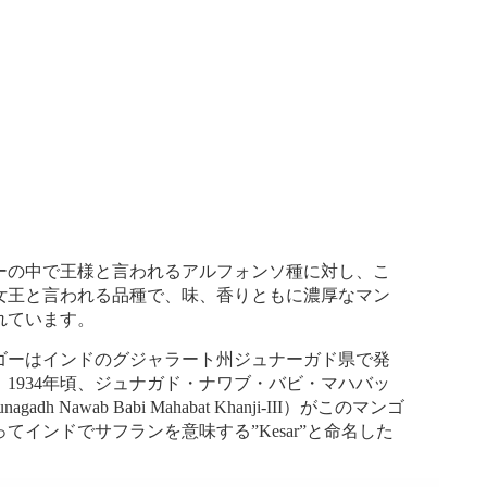
の中で王様と言われるアルフォンソ種に対し、こ
女王と言われる品種で、味、香りともに濃厚なマン
れています。
ーはインドのグジャラート州ジュナーガド県で発
1934年頃、ジュナガド・ナワブ・バビ・マハバッ
gadh Nawab Babi Mahabat Khanji-III）がこのマンゴ
てインドでサフランを意味する”Kesar”と命名した
。