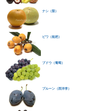
ナシ（梨）
ビワ（枇杷）
ブドウ（葡萄）
プルーン（西洋李）