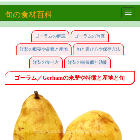
旬の食材百科
Toggle
naviga
ゴーラムの解説
ゴーラムの写真
洋梨の概要や品種と産地
旬と選び方や保存方法
洋梨の食べ方
洋梨の栄養価と効能
ゴーラム／Gorhamの来歴や特徴と産地と旬