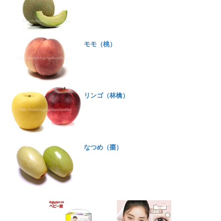
モモ（桃）
リンゴ（林檎）
なつめ（棗）