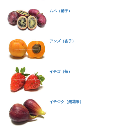
ムベ（郁子）
アンズ（杏子）
イチゴ（苺）
イチジク（無花果）