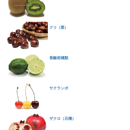
クリ（栗）
香酸柑橘類
サクランボ
ザクロ（石榴）