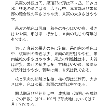
果実の外観は円、果頂部の形は平～凸、凹みは
浅、梗あの深さは深、広さは中、赤道部及び果頂
部の縫合線の深さはやや浅、果実の大きさはやや
大、
果皮の地色は乳白、着色の多少はやや多、濃さ
はやや濃、形は条～ぼかし、果面の毛じの有無は
有である。
切った直後の果肉の色は乳白、果肉内の着色は
中、核周囲の着色は少、果肉の粗密はやや粗、果
肉繊維の多少はやや少、果皮の剥離性は中、肉質
は溶質、果汁の多少は多、甘味はやや多、酸味及
び渋味はやや少、苦味は無、香気は微である。
核と果肉の粘離は粘核、核の形は短楕円、大き
さは中、色は淡褐、核面の粗滑は中である。
開花期及び発芽期は中、成熟期（満開から成熟
までの日数）は91～100日で育成地においては７
月下旬である。