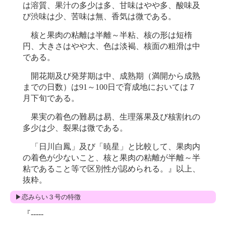
は溶質、果汁の多少は多、甘味はやや多、酸味及
び渋味は少、苦味は無、香気は微である。
核と果肉の粘離は半離～半粘、核の形は短楕
円、大きさはやや大、色は淡褐、核面の粗滑は中
である。
開花期及び発芽期は中、成熟期（満開から成熟
までの日数）は91～100日で育成地においては７
月下旬である。
果実の着色の難易は易、生理落果及び核割れの
多少は少、裂果は微である。
「日川白鳳」及び「暁星」と比較して、果肉内
の着色が少ないこと、核と果肉の粘離が半離～半
粘であること等で区別性が認められる。』以上、
抜粋。
▶恋みらい３号の特徴
『-----