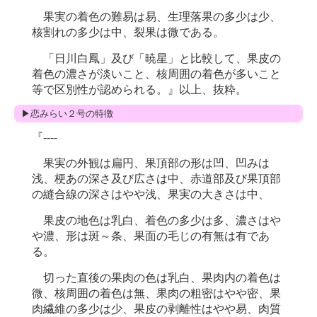
果実の着色の難易は易、生理落果の多少は少、
核割れの多少は中、裂果は微である。
「日川白鳳」及び「暁星」と比較して、果皮の
着色の濃さが淡いこと、核周囲の着色が多いこと
等で区別性が認められる。』以上、抜粋。
▶恋みらい２号の特徴
『----
果実の外観は扁円、果頂部の形は凹、凹みは
浅、梗あの深さ及び広さは中、赤道部及び果頂部
の縫合線の深さはやや浅、果実の大きさは中、
果皮の地色は乳白、着色の多少は多、濃さはや
や濃、形は斑～条、果面の毛じの有無は有であ
る。
切った直後の果肉の色は乳白、果肉内の着色は
微、核周囲の着色は無、果肉の粗密はやや密、果
肉繊維の多少は少、果皮の剥離性はやや易、肉質