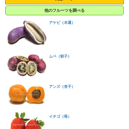
他のフルーツを調べる
アケビ（木通）
ムベ（郁子）
アンズ（杏子）
イチゴ（苺）