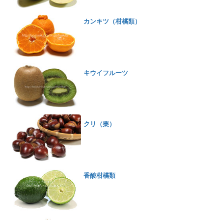
カンキツ（柑橘類）
キウイフルーツ
クリ（栗）
香酸柑橘類