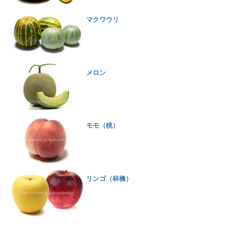
マクワウリ
メロン
モモ（桃）
リンゴ（林檎）