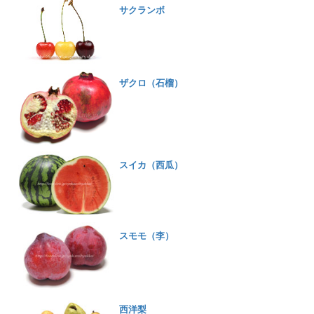
サクランボ
ザクロ（石榴）
スイカ（西瓜）
スモモ（李）
西洋梨