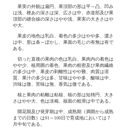
果実の外観は扁円、果頂部の形は平～凸、凹み
は浅、梗あの深さは深、広さは中、赤道部及び果
頂部の縫合線の深さはやや浅、果実の大きさはや
や大、
果皮の地色は乳白、着色の多少はやや多、濃さ
は中、形は条～ぼかし、果面の毛じの有無は有で
ある。
切った直後の果肉の色は乳白、果肉内の着色は
やや少、核周囲の着色、果肉の粗密及び果肉繊維
の多少は中、果皮の剥離性はやや難、肉質は溶
質、果汁の多少は多、甘味はやや多、酸味は中、
渋味は微、苦味は無、香気は微である。
核と果肉の粘離は粘核、核の形は短楕円、大き
さはやや大、色は淡褐、核面の粗滑は中である。
開花期及び発芽期は中、成熟期（満開から成熟
までの日数）は91～100日で育成地においては７
月中旬である。