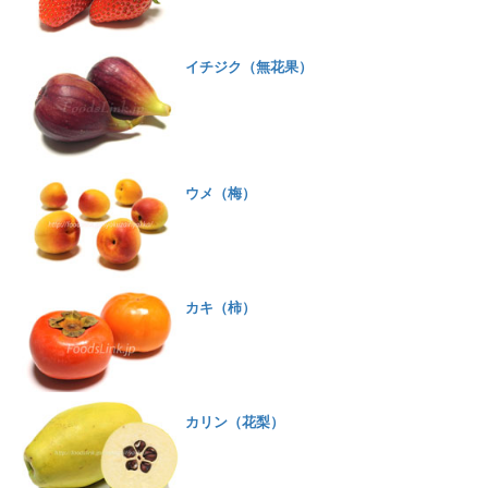
イチジク（無花果）
ウメ（梅）
カキ（柿）
カリン（花梨）