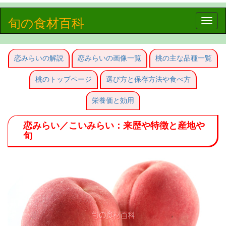
旬の食材百科
Toggle
naviga
恋みらいの解説
恋みらいの画像一覧
桃の主な品種一覧
桃のトップページ
選び方と保存方法や食べ方
栄養価と効用
恋みらい／こいみらい：来歴や特徴と産地や
旬