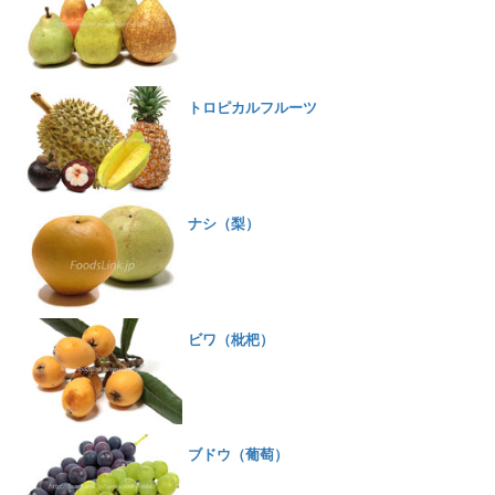
トロピカルフルーツ
ナシ（梨）
ビワ（枇杷）
ブドウ（葡萄）