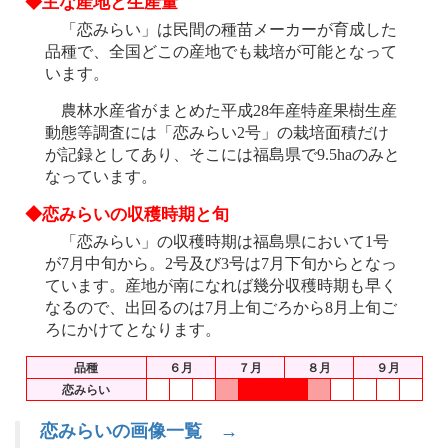
◆主な産地と生産量
「恋みらい」は民間の種苗メーカーが育成した
品種で、全国どこの産地でも栽培が可能となって
います。
農林水産省がまとめた平成28年産特産果樹生産
動態等調査には「恋みらい2号」の栽培面積だけ
が記録としてあり、そこには福島県で9.5haのみと
なっています。
◆恋みらいの収穫時期と旬
「恋みらい」の収穫時期は福島県において1号
が7月中旬から。2号及び3号は7月下旬からとなっ
ています。産地が南になれば幾分収穫時期も早く
なるので、出回るのは7月上旬ごろから8月上旬ご
ろにかけてとなります。
品種
６月
７月
８月
９月
恋みらい
恋みらいの画像一覧 →