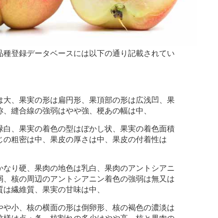
種登録データベースには以下の通り記載されてい
大、果実の形は扁円形、果頂部の形は広浅凹、果
称、縫合線の強弱はやや強、梗あの幅は中、
白、果実の着色の型はぼかし状、果実の着色面積
じの粗密は中、果皮の厚さは中、果皮の付着性は
なり硬、果肉の地色は乳白、果肉のアントシアニ
弱、核の周辺のアントシアニン着色の強弱は無又は
質は繊維質、果実の甘味は中、
や小、核の横面の形は倒卵形、核の褐色の濃淡は