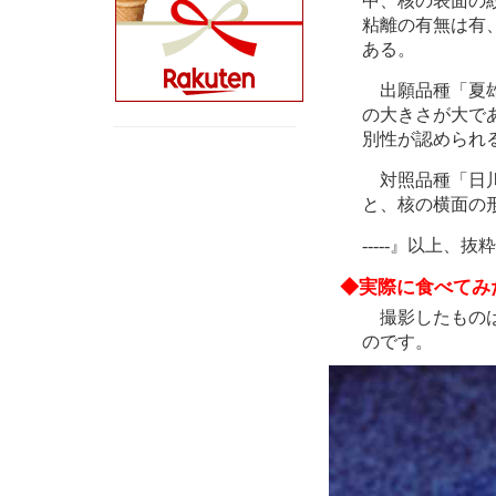
中、核の表面の
粘離の有無は有
ある。
出願品種「夏雄
の大きさが大で
別性が認められ
対照品種「日川
と、核の横面の
-----』以上、抜
◆実際に食べてみ
撮影したものは
のです。