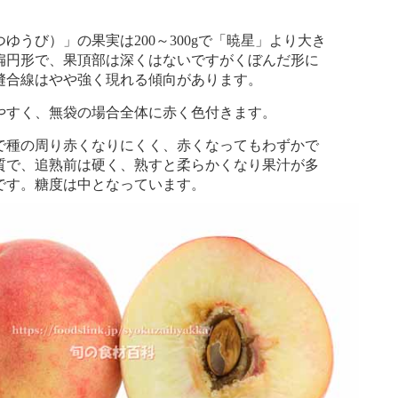
うび）」の果実は200～300gで「暁星」より大き
扁円形で、果頂部は深くはないですがくぼんだ形に
縫合線はやや強く現れる傾向があります。
すく、無袋の場合全体に赤く色付きます。
種の周り赤くなりにくく、赤くなってもわずかで
質で、追熟前は硬く、熟すと柔らかくなり果汁が多
です。糖度は中となっています。