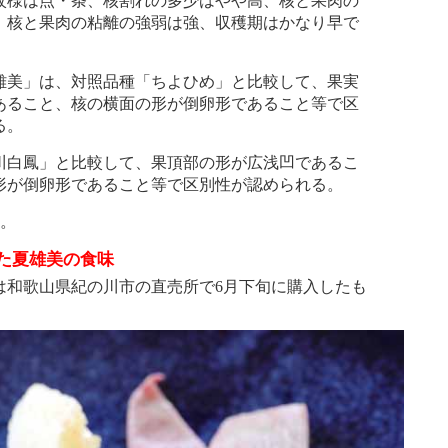
紋様は点・条、核割れの多少はやや高、核と果肉の
、核と果肉の粘離の強弱は強、収穫期はかなり早で
美」は、対照品種「ちよひめ」と比較して、果実
あること、核の横面の形が倒卵形であること等で区
る。
白鳳」と比較して、果頂部の形が広浅凹であるこ
形が倒卵形であること等で区別性が認められる。
粋。
た夏雄美の食味
和歌山県紀の川市の直売所で6月下旬に購入したも