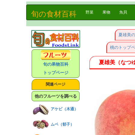
旬の食材百科
(current)
野菜
果物
魚貝
夏雄美
桃のトップ
夏雄美（なつ
旬の果物百科
トップページ
関連ページ
他のフルーツを調べる
アケビ（木通）
ムベ（郁子）