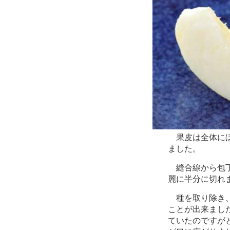
果皮は全体にぼ
ました。
縫合線から包丁
麗に半分に切れ
種を取り除き、
ことが出来まし
ていたのですが