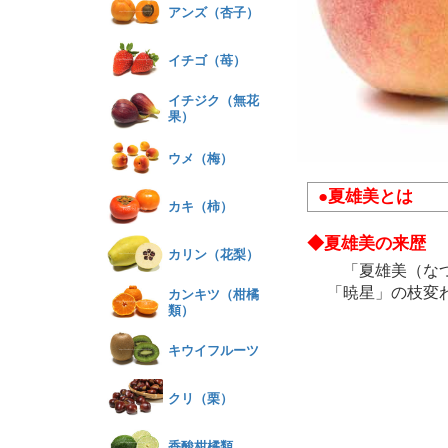
アンズ（杏子）
イチゴ（苺）
イチジク（無花
果）
ウメ（梅）
●夏雄美とは
カキ（柿）
◆夏雄美の来歴
カリン（花梨）
「夏雄美（なつ
「暁星」の枝変
カンキツ（柑橘
類）
キウイフルーツ
クリ（栗）
香酸柑橘類