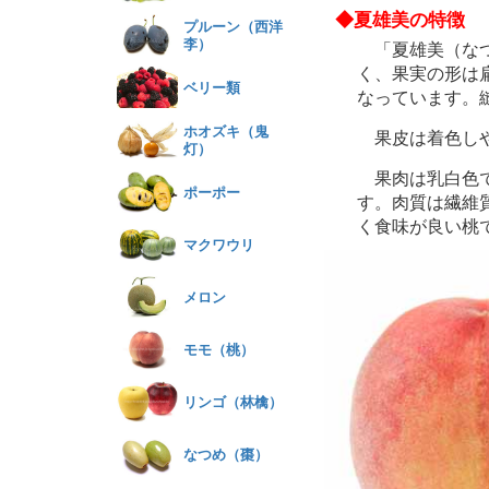
◆夏雄美の特徴
プルーン（西洋
李）
「夏雄美（なつゆ
く、果実の形は
ベリー類
なっています。
ホオズキ（鬼
果皮は着色しや
灯）
果肉は乳白色で
ポーポー
す。肉質は繊維
く食味が良い桃
マクワウリ
メロン
モモ（桃）
リンゴ（林檎）
なつめ（棗）