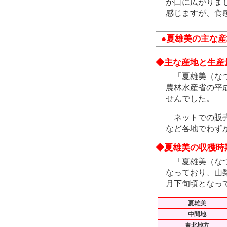
が口に広がりま
感じますが、食
●夏雄美の主な
◆主な産地と生産
「夏雄美（なつ
農林水産省の平
せんでした。
ネットでの販売
など各地でわず
◆夏雄美の収穫時
「夏雄美（なつ
なっており、山
月下旬頃となっ
夏雄美
中間地
東北地方