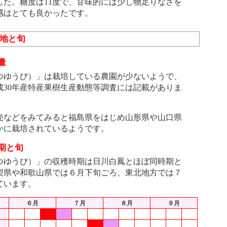
した。糖度は11度で、甘味的には少し物足りなさを
感はとても良かったです。
産地と旬
量
ゆうび）」は栽培している農園が少ないようで、
成30年産特産果樹生産動態等調査には記載がありま
などをみてみると福島県をはじめ山形県や山口県
かに栽培されているようです。
期と旬
ゆうび）」の収穫時期は日川白鳳とほぼ同時期と
梨県や和歌山県では６月下旬ごろ、東北地方では７
ています。
６月
７月
８月
９月