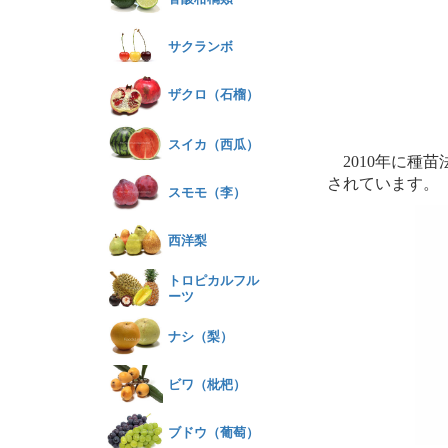
サクランボ
ザクロ（石榴）
スイカ（西瓜）
2010年に種苗
されています。
スモモ（李）
西洋梨
トロピカルフル
ーツ
ナシ（梨）
ビワ（枇杷）
ブドウ（葡萄）