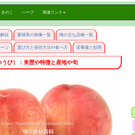
きのこ
ハーブ
関連リンク
の解説
夏雄美の画像一覧
桃の主な品種一覧
ページ
選び方と保存方法や食べ方
栄養価と効用
ゆうび）：来歴や特徴と産地や旬