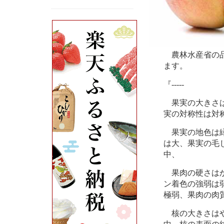
農林水産省の品
ます。
『-----
果実の大きさは
実の対称性は対
果実の地色は緑
は大、果実の毛
中、
果肉の硬さはか
ン着色の強弱は
極弱、果肉の肉
核の大きさはや