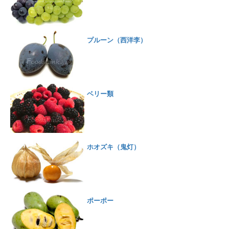
プルーン（西洋李）
ベリー類
ホオズキ（鬼灯）
ポーポー