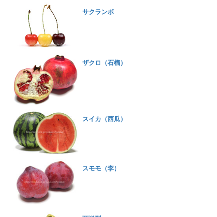
サクランボ
ザクロ（石榴）
スイカ（西瓜）
スモモ（李）