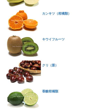
カンキツ（柑橘類）
キウイフルーツ
クリ（栗）
香酸柑橘類