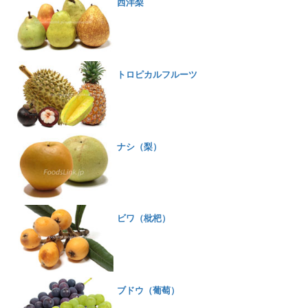
西洋梨
トロピカルフルーツ
ナシ（梨）
ビワ（枇杷）
ブドウ（葡萄）