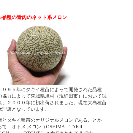
ル品種の青肉のネット系メロン
１９９５年にタキイ種苗によって開発された品種
の協力によって茨城県旭村（現鉾田市）において試
れ、２０００年に初出荷されました。現在大島種苗
代理店となっています。
店とタキイ種苗のオリジナルメロンであることか
て オトメ メロン（OSHIMA TAKII