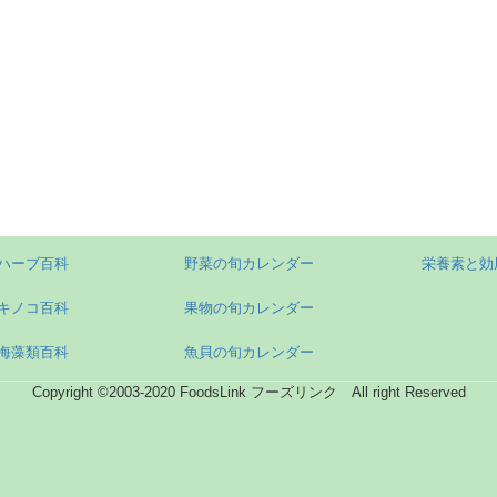
ハーブ百科
野菜の旬カレンダー
栄養素と効
キノコ百科
果物の旬カレンダー
海藻類百科
魚貝の旬カレンダー
Copyright ©2003-2020 FoodsLink フーズリンク All right Reserved