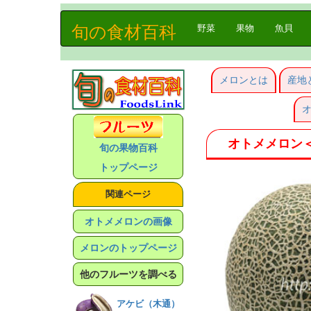
旬の食材百科
(current)
野菜
果物
魚貝
メロンとは
産地
オトメメロン
旬の果物百科
トップページ
関連ページ
オトメメロンの画像
メロンのトップページ
他のフルーツを調べる
アケビ（木通）