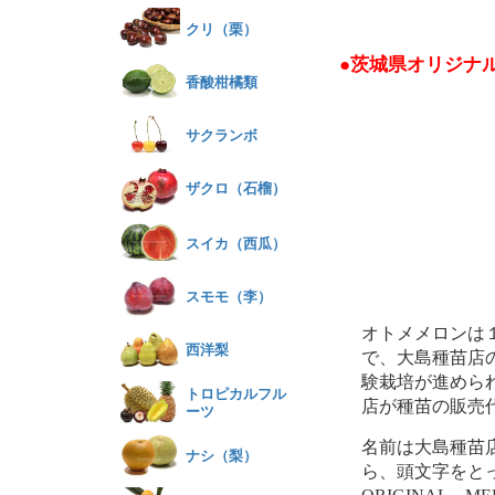
クリ（栗）
●茨城県オリジナ
香酸柑橘類
サクランボ
ザクロ（石榴）
スイカ（西瓜）
スモモ（李）
オトメメロンは
西洋梨
で、大島種苗店
験栽培が進めら
トロピカルフル
店が種苗の販売
ーツ
名前は大島種苗
ナシ（梨）
ら、頭文字をとっ