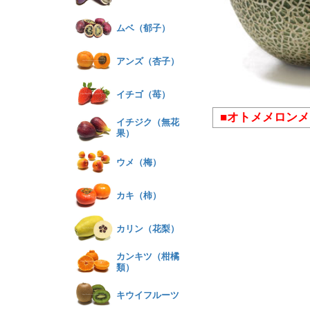
ムベ（郁子）
アンズ（杏子）
イチゴ（苺）
■オトメメロン
イチジク（無花
果）
ウメ（梅）
カキ（柿）
カリン（花梨）
カンキツ（柑橘
類）
キウイフルーツ