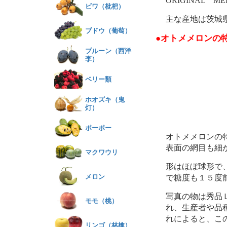
ORIGINAL 
ビワ（枇杷）
主な産地は茨城
ブドウ（葡萄）
●オトメメロンの
プルーン（西洋
李）
ベリー類
ホオズキ（鬼
灯）
ポーポー
オトメメロンの
表面の網目も細
マクワウリ
形はほぼ球形で
メロン
で糖度も１５度
写真の物は秀品
モモ（桃）
れ、生産者や品
れによると、こ
リンゴ（林檎）