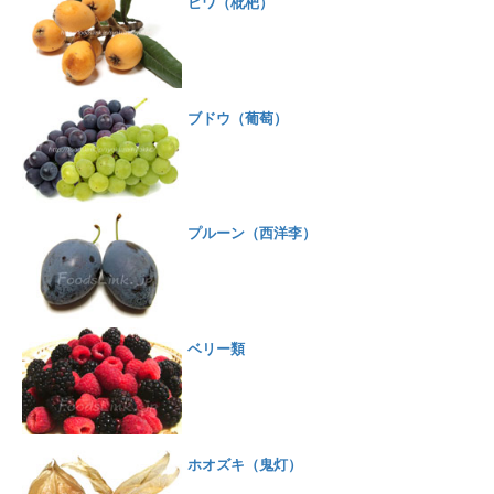
ビワ（枇杷）
ブドウ（葡萄）
プルーン（西洋李）
ベリー類
ホオズキ（鬼灯）