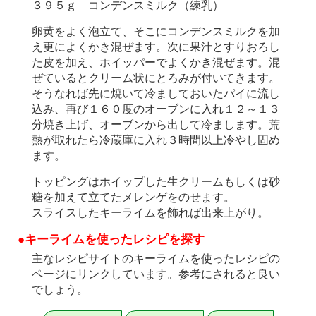
３９５ｇ コンデンスミルク（練乳）
卵黄をよく泡立て、そこにコンデンスミルクを加
え更によくかき混ぜます。次に果汁とすりおろし
た皮を加え、ホイッパーでよくかき混ぜます。混
ぜているとクリーム状にとろみが付いてきます。
そうなれば先に焼いて冷ましておいたパイに流し
込み、再び１６０度のオーブンに入れ１２～１３
分焼き上げ、オーブンから出して冷まします。荒
熱が取れたら冷蔵庫に入れ３時間以上冷やし固め
ます。
トッピングはホイップした生クリームもしくは砂
糖を加えて立てたメレンゲをのせます。
スライスしたキーライムを飾れば出来上がり。
●キーライムを使ったレシピを探す
主なレシピサイトのキーライムを使ったレシピの
ページにリンクしています。参考にされると良い
でしょう。