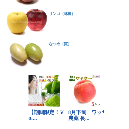
リンゴ（林檎）
なつめ（棗）