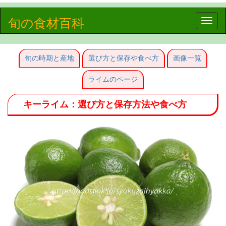
旬の食材百科
Toggle
naviga
旬の時期と産地
選び方と保存や食べ方
画像一覧
ライムのページ
キーライム：選び方と保存方法や食べ方