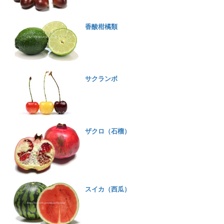
香酸柑橘類
サクランボ
ザクロ（石榴）
スイカ（西瓜）