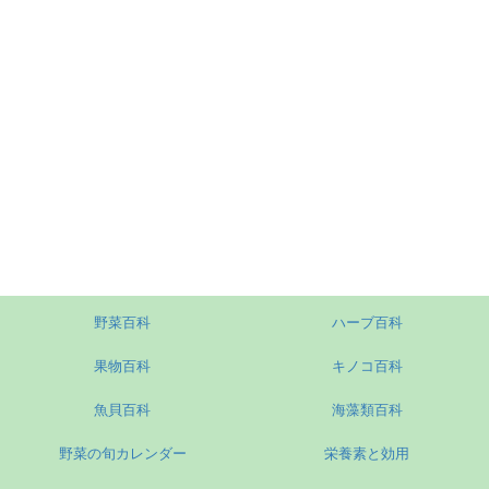
野菜百科
ハーブ百科
果物百科
キノコ百科
魚貝百科
海藻類百科
野菜の旬カレンダー
栄養素と効用