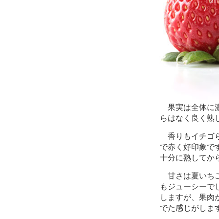
果実は全体に濃
らはなく良く熟
香りもイチゴら
で赤く好印象で
十分に熟してか
甘さは夏いちご
もジューシーで
しますが、果肉
でた感じがしま