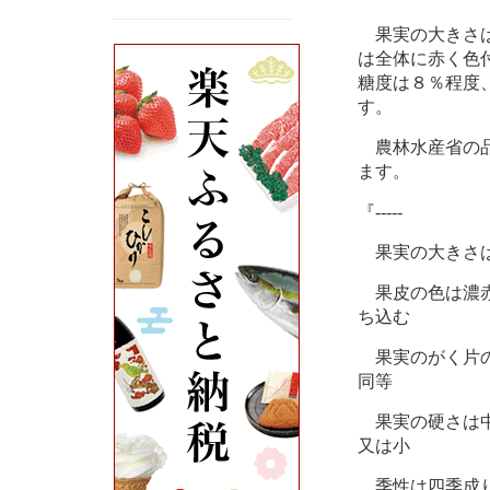
果実の大きさは
は全体に赤く色
糖度は８％程度、
す。
農林水産省の品
ます。
『-----
果実の大きさは
果皮の色は濃赤
ち込む
果実のがく片の
同等
果実の硬さは中
又は小
季性は四季成