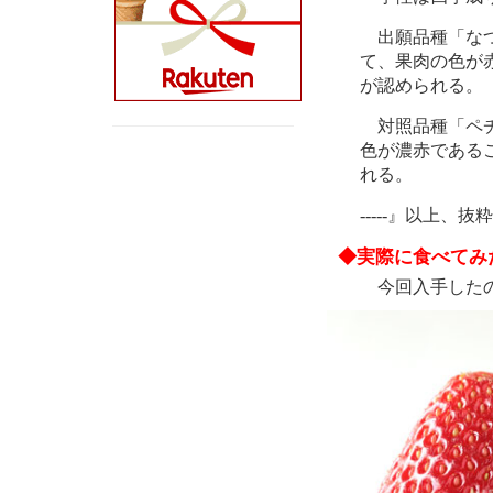
出願品種「なつ
て、果肉の色が
が認められる。
対照品種「ペチ
色が濃赤である
れる。
-----』以上、抜
◆実際に食べてみ
今回入手したの