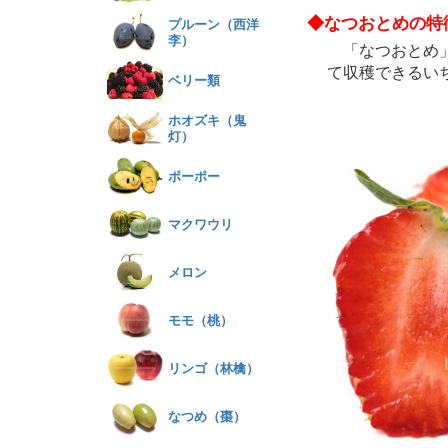
◆なつおとめの特
プルーン（西洋
李）
「なつおとめ」
て収穫できるい
ベリー類
ホオズキ（鬼
灯）
ポーポー
マクワウリ
メロン
モモ（桃）
リンゴ（林檎）
なつめ（棗）