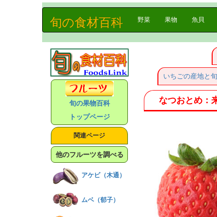
旬の食材百科
(current)
野菜
果物
魚貝
いちごの産地と
なつおとめ：
旬の果物百科
トップページ
関連ページ
他のフルーツを調べる
アケビ（木通）
ムベ（郁子）