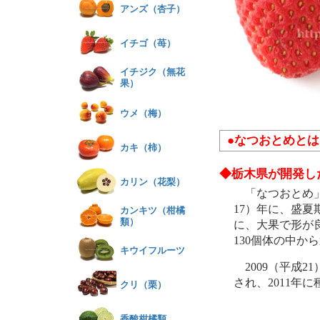
アンズ（杏子）
イチゴ（苺）
イチジク（無花
果）
ウメ（梅）
●なつおとめとは
カキ（柿）
◆栃木県が開発し
カリン（花梨）
「なつおとめ」
17）年に、盛夏
カンキツ（柑橘
類）
に、大果で形が良
130個体の中か
キウイフルーツ
2009（平成2
され、2011年
クリ（栗）
香酸柑橘類