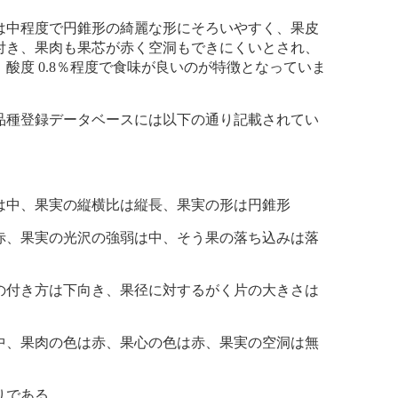
中程度で円錐形の綺麗な形にそろいやすく、果皮
付き、果肉も果芯が赤く空洞もできにくいとされ、
酸度 0.8％程度で食味が良いのが特徴となっていま
種登録データベースには以下の通り記載されてい
中、果実の縦横比は縦長、果実の形は円錐形
、果実の光沢の強弱は中、そう果の落ち込みは落
付き方は下向き、果径に対するがく片の大きさは
、果肉の色は赤、果心の色は赤、果実の空洞は無
りである。