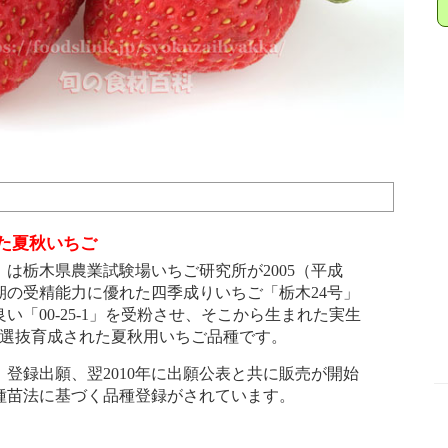
た夏秋いちご
は栃木県農業試験場いちご研究所が2005（平成
期の受精能力に優れた四季成りいちご「栃木24号」
い「00-25-1」を受粉させ、そこから生まれた実生
ら選抜育成された夏秋用いちご品種です。
1）登録出願、翌2010年に出願公表と共に販売が開始
に種苗法に基づく品種登録がされています。