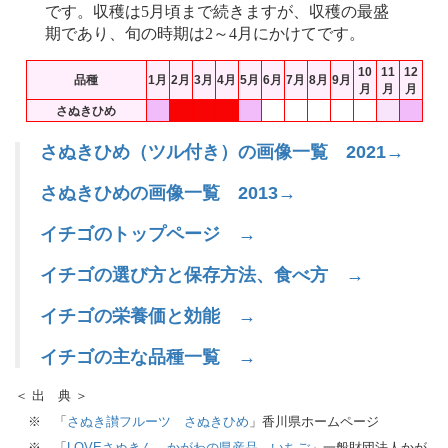
です。収穫は5月頃まで続きますが、収穫の最盛
期であり、旬の時期は2～4月にかけてです。
10
11
12
品種
1月
2月
3月
4月
5月
6月
7月
8月
9月
月
月
月
さぬきひめ
さぬきひめ（ツル付き）の画像一覧 2021→
さぬきひめの画像一覧 2013→
イチゴのトップページ →
イチゴの選び方と保存方法、食べ方 →
イチゴの栄養価と効能 →
イチゴの主な品種一覧 →
＜ 出 典 ＞
※ 「
さぬき讃フルーツ さぬきひめ
」香川県ホームページ
※ 「
LOVEさぬきん かがわの県産品 いちご
」一般財団法人かが