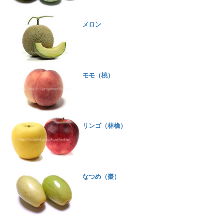
メロン
モモ（桃）
リンゴ（林檎）
なつめ（棗）