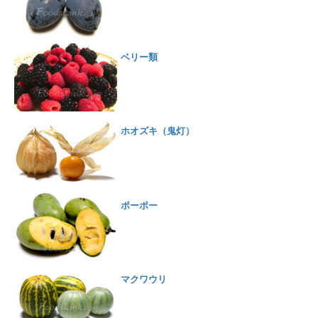
ベリー類
ホオズキ（鬼灯）
ポーポー
マクワウリ