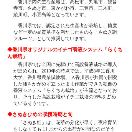
香川県内の主な産地は、高松市、丸亀市、観音
寺市、さぬき市、東かがわ市、三豊市、三木町、
綾川町、小豆島等となっています。
香川県では、認定された生産者が栽培し、糖度
など一定の品質基準を満たしたものを「さぬき讃
フルーツ」として推奨しています。
◆香川県オリジナルのイチゴ養液システム「らくち
ん栽培」
香川県では全国に先駆けて高設養液栽培の導入
が進められ、2019年の時点では、平成8年に香川
大学、香川県農業試験場、JA香川県が共同で開発
した腰をかがめず立ったまま作業ができる独自の
養液システム「らくちん栽培」が主流となってお
り、そうした高設栽培がイチゴ栽培の95%を占め
ているそうです。
◆さぬきひめの収穫時期と旬
「さぬき姫」は、花芽の分化が早く、夜冷育苗
をしなくても 11 月からの出荷が可能なのだそう