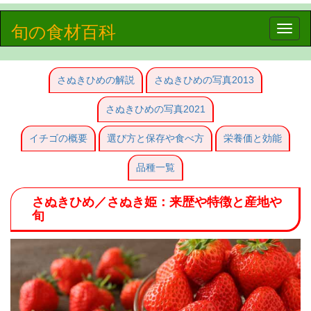
旬の食材百科
Toggle
naviga
さぬきひめの解説
さぬきひめの写真2013
さぬきひめの写真2021
イチゴの概要
選び方と保存や食べ方
栄養価と効能
品種一覧
さぬきひめ／さぬき姫：来歴や特徴と産地や
旬