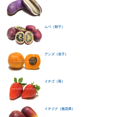
ムベ（郁子）
アンズ（杏子）
イチゴ（苺）
イチジク（無花果）