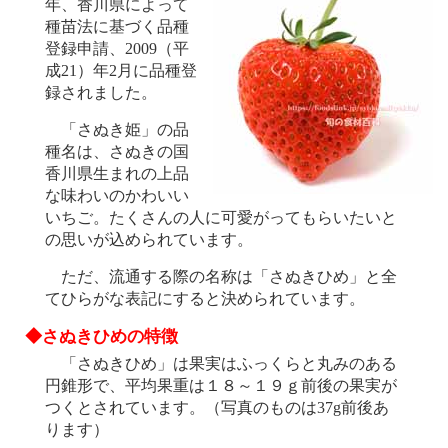
年、香川県によって
種苗法に基づく品種
登録申請、2009（平
成21）年2月に品種登
録されました。
「さぬき姫」の品
種名は、さぬきの国
香川県生まれの上品
な味わいのかわいい
いちご。たくさんの人に可愛がってもらいたいと
の思いが込められています。
ただ、流通する際の名称は「さぬきひめ」と全
てひらがな表記にすると決められています。
◆さぬきひめの特徴
「さぬきひめ」は果実はふっくらと丸みのある
円錐形で、平均果重は１８～１９ｇ前後の果実が
つくとされています。（写真のものは37g前後あ
ります）