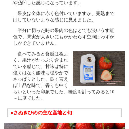
や凸凹した感じになっています。
果皮は全体に赤く色付いていますが、完熟まで
はしていないような感じに見えました。
半分に切った時の果肉の色はとても淡いうす紅
色で、果実が大きいにもかかわらず空洞はわずか
しかできていません。
食べてみると食感は程よ
く、果汁がたっぷり含まれ
ている感じで、甘味は特に
強くはなく酸味も穏やかで
さっぱりとした、良く言え
ば上品な味で、香りも中く
らいといった印象でした。糖度を計ってみると10
～11度でした。
●さぬきひめの主な産地と旬