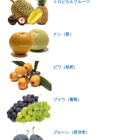
トロピカルフルーツ
ナシ（梨）
ビワ（枇杷）
ブドウ（葡萄）
プルーン（西洋李）