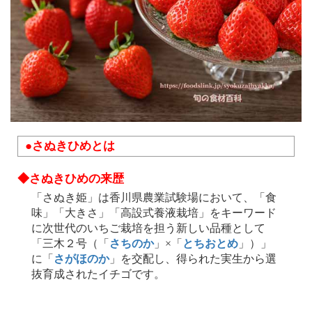
●さぬきひめとは
◆さぬきひめの来歴
「さぬき姫」は香川県農業試験場において、「食
味」「大きさ」「高設式養液栽培」をキーワード
に次世代のいちご栽培を担う新しい品種として
「三木２号（「
さちのか
」×「
とちおとめ
」）」
に「
さがほのか
」を交配し、得られた実生から選
抜育成されたイチゴです。