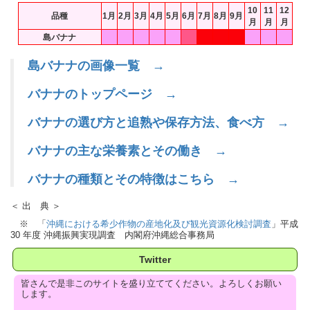
10
11
12
品種
1月
2月
3月
4月
5月
6月
7月
8月
9月
月
月
月
島バナナ
島バナナの画像一覧 →
バナナのトップページ →
バナナの選び方と追熟や保存方法、食べ方 →
バナナの主な栄養素とその働き →
バナナの種類とその特徴はこちら →
＜ 出 典 ＞
※ 「
沖縄における希少作物の産地化及び観光資源化検討調査
」平成
30 年度 沖縄振興実現調査 内閣府沖縄総合事務局
Twitter
皆さんで是非このサイトを盛り立ててください。よろしくお願い
します。