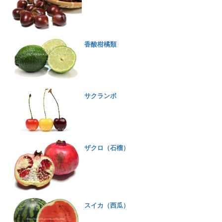
香酸柑橘類
サクランボ
ザクロ（石榴）
スイカ（西瓜）