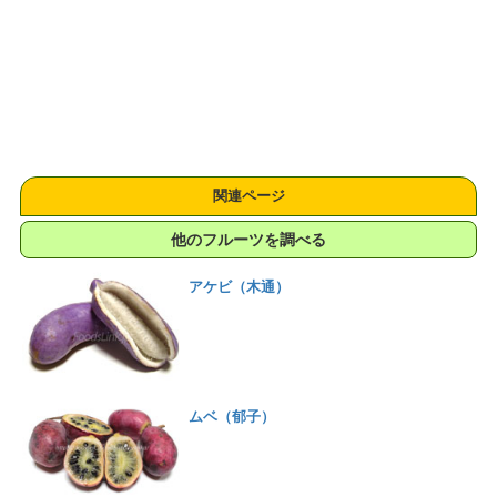
関連ページ
他のフルーツを調べる
アケビ（木通）
ムベ（郁子）