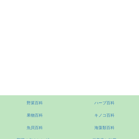
野菜百科
ハーブ百科
果物百科
キノコ百科
魚貝百科
海藻類百科