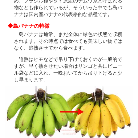
め、ブラジル種やタイ原産のナムワ系と呼ばれる
物なども作られているが、そういった中でも島バ
ナナは国内産バナナの代表格的な品種です。
◆島バナナの特徴
島バナナは通常、まだ全体に緑色の状態で収穫
されます。その時点では食べても美味しい物では
なく、追熟させてから食べます。
追熟はヒモなどで吊り下げておくのが一般的で
すが、早く熟させたい場合はリンゴと共にビニー
ル袋などに入れ、一晩おいてから吊り下げると少
し早まります。