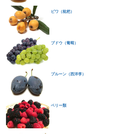
ビワ（枇杷）
ブドウ（葡萄）
プルーン（西洋李）
ベリー類