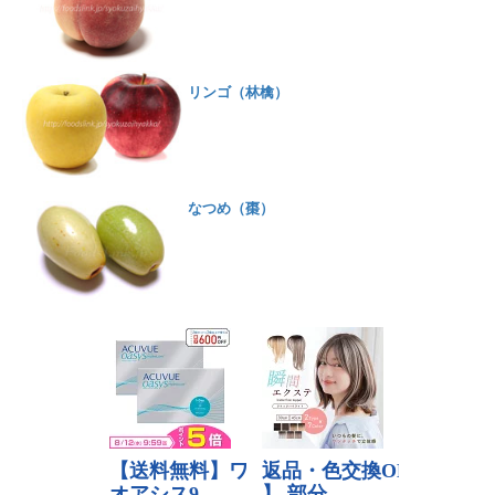
リンゴ（林檎）
なつめ（棗）