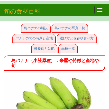
旬の食材百科
Toggle
naviga
島バナナの解説
島バナナの写真一覧
バナナの旬の時期と産地
選び方と保存や食べ方
栄養価と効能
品種一覧
島バナナ（小笠原種）：来歴や特徴と産地や
旬