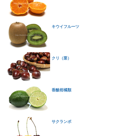
キウイフルーツ
クリ（栗）
香酸柑橘類
サクランボ