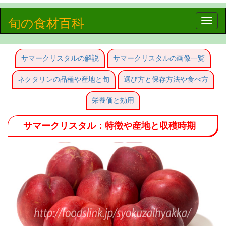
旬の食材百科
Toggle
naviga
サマークリスタルの解説
サマークリスタルの画像一覧
ネクタリンの品種や産地と旬
選び方と保存方法や食べ方
栄養価と効用
サマークリスタル：特徴や産地と収穫時期