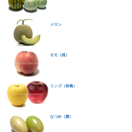
メロン
モモ（桃）
リンゴ（林檎）
なつめ（棗）