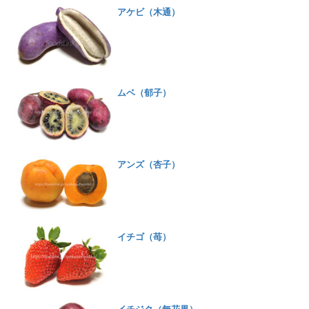
アケビ（木通）
ムベ（郁子）
アンズ（杏子）
イチゴ（苺）