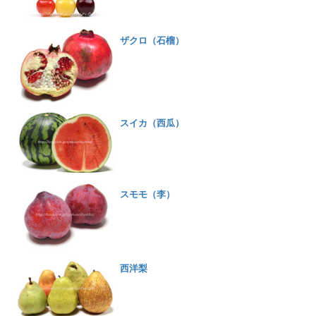
ザクロ（石榴）
スイカ（西瓜）
スモモ（李）
西洋梨