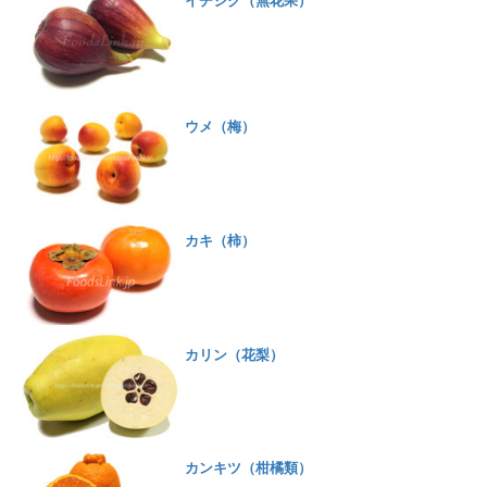
イチジク（無花果）
ウメ（梅）
カキ（柿）
カリン（花梨）
カンキツ（柑橘類）