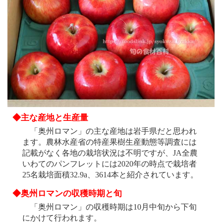
◆主な産地と生産量
「奥州ロマン」の主な産地は岩手県だと思われ
ます。農林水産省の特産果樹生産動態等調査には
記載がなく各地の栽培状況は不明ですが、JA全農
いわてのパンフレットには2020年の時点で栽培者
25名栽培面積32.9a、3614本と紹介されています。
◆奥州ロマンの収穫時期と旬
「奥州ロマン」の収穫時期は10月中旬から下旬
にかけて行われます。