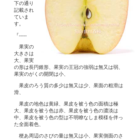
下の通り
記載され
ていま
す。
『-----
果実の
大きさは
大、果実
の形は長円錐形、果実の王冠の強弱は無又は弱、
果実のがくの開閉は小、
果皮のろう質の多少は無又は少、果面の粗滑は
滑、
果皮の地色は黄緑、果皮を被う色の面積は極
大、果皮を被う色は赤、果皮を被う色の濃淡は
中、果皮を被う色の型は不明瞭なしま模様を伴っ
た全面着色、
梗あ周辺のさびの量は無又は小、果実側面のさ