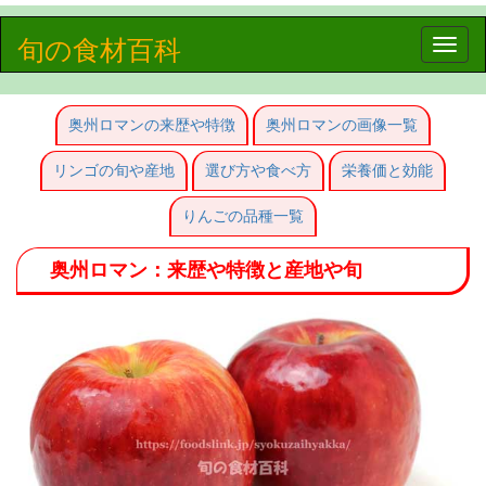
旬の食材百科
Toggle
naviga
奥州ロマンの来歴や特徴
奥州ロマンの画像一覧
リンゴの旬や産地
選び方や食べ方
栄養価と効能
りんごの品種一覧
奥州ロマン：来歴や特徴と産地や旬