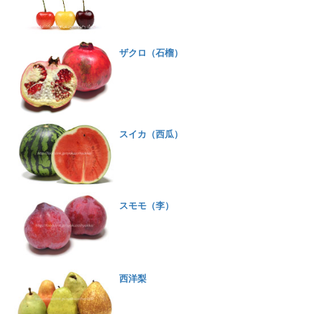
ザクロ（石榴）
スイカ（西瓜）
スモモ（李）
西洋梨