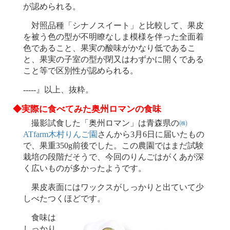
が認められる。
対照品種「シナノスイート」と比較して、果皮
を被う色の型が不明瞭なしま模様を伴った全面着
色であること、果実の酸味がかなり低であるこ
と、果実の子室の型が閉又はわずかに開くである
こと等で区別性が認められる。
-----』以上、抜粋。
◆実際に食べてみた奥州ロマンの食味
撮影試食した「奥州ロマン」は青森県の
㈱
ATfarm木村りんご園
さんから3月6日に届いたもの
で、果重350g前後でした。この農園ではまだ試験
栽培の段階だそうで、今回のりんごはがくあが深
く広いものが多かったようです。
果皮表面にはワックスがしっかりと出ていて少
しべたつくほどです。
食味は
しっかり