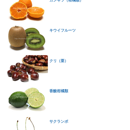
カンキツ（柑橘類）
キウイフルーツ
クリ（栗）
香酸柑橘類
サクランボ