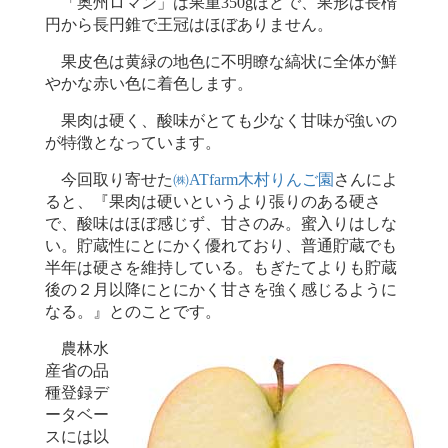
「奥州ロマン」は果重350gほどで、果形は長楕
円から長円錐で王冠はほぼありません。
果皮色は黄緑の地色に不明瞭な縞状に全体が鮮
やかな赤い色に着色します。
果肉は硬く、酸味がとても少なく甘味が強いの
が特徴となっています。
今回取り寄せた
㈱ATfarm木村りんご園
さんによ
ると、『果肉は硬いというより張りのある硬さ
で、酸味はほぼ感じず、甘さのみ。蜜入りはしな
い。貯蔵性にとにかく優れており、普通貯蔵でも
半年は硬さを維持している。もぎたてよりも貯蔵
後の２月以降にとにかく甘さを強く感じるように
なる。』とのことです。
農林水
産省の品
種登録デ
ータベー
スには以