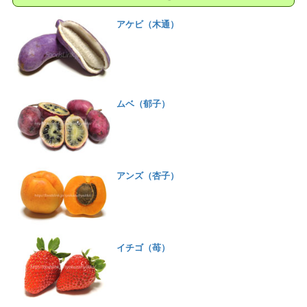
アケビ（木通）
ムベ（郁子）
アンズ（杏子）
イチゴ（苺）