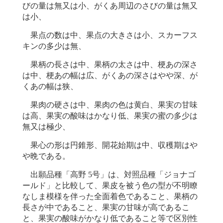
びの量は無又は小、がくあ周辺のさびの量は無又
は小、
果点の数は中、果点の大きさは小、スカーフス
キンの多少は無、
果柄の長さは中、果柄の太さは中、梗あの深さ
は中、梗あの幅は広、がくあの深さはやや深、が
くあの幅は狭、
果肉の硬さは中、果肉の色は黄白、果実の甘味
は高、果実の酸味はかなり低、果実の蜜の多少は
無又は極少、
果心の形は円錐形、開花始期は中、収穫期はや
や晩である。
出願品種「高野 5号」は、対照品種「ジョナゴ
ールド」と比較して、果皮を被う色の型が不明瞭
なしま模様を伴った全面着色であること、果柄の
長さが中であること、果実の甘味が高であるこ
と、果実の酸味がかなり低であること等で区別性