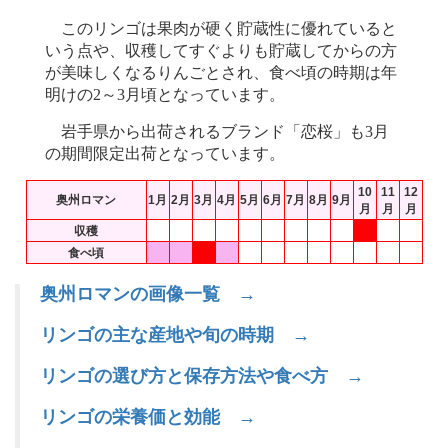
このリンゴは果肉が硬く貯蔵性に優れていると
いう点や、収穫してすぐよりも貯蔵してからの方
が美味しくなるりんごとされ、食べ頃の時期は年
明けの2～3月頃となっています。
岩手県から出荷されるブランド「恋桜」も3月
の期間限定出荷となっています。
10
11
12
奥州ロマン
1月
2月
3月
4月
5月
6月
7月
8月
9月
月
月
月
収穫
食べ頃
奥州ロマンの画像一覧 →
リンゴの主な産地や旬の時期 →
リンゴの選び方と保存方法や食べ方 →
リンゴの栄養価と効能 →