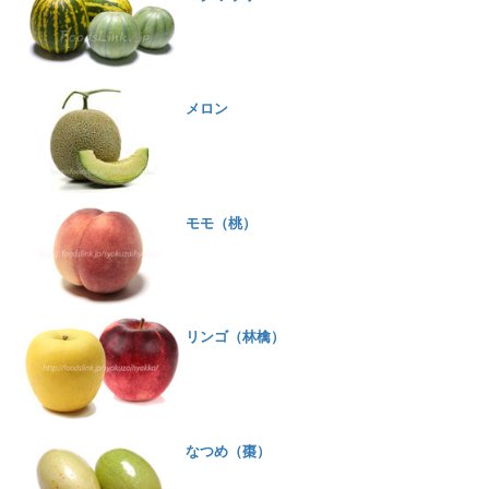
メロン
モモ（桃）
リンゴ（林檎）
なつめ（棗）