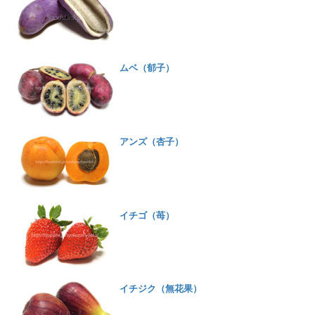
ムベ（郁子）
アンズ（杏子）
イチゴ（苺）
イチジク（無花果）