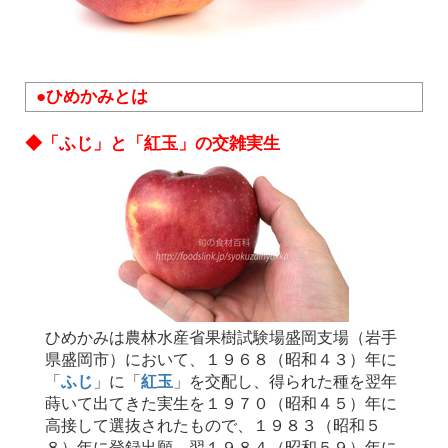
●ひめかみとは
◆「ふじ」と「紅玉」の交雑実生
ひめかみは農林水産省果樹試験場盛岡支場（岩手
県盛岡市）において、１９６８（昭和４３）年に
「
ふじ
」に「
紅玉
」を交配し、得られた種を翌年
蒔いて出てきた実生を１９７０（昭和４５）年に
高接して選抜されたもので、１９８３（昭和５
８）年に登録出願、翌１９８４（昭和５９）年に