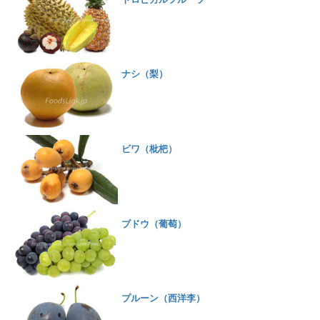
ナシ（梨）
ビワ（枇杷）
ブドウ（葡萄）
プルーン（西洋李）