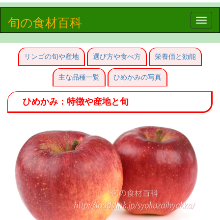
旬の食材百科
Toggle
naviga
リンゴの旬や産地
選び方や食べ方
栄養価と効能
主な品種一覧
ひめかみの写真
ひめかみ：特徴や産地と旬