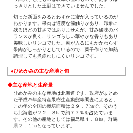
っきりとした王冠はできていませんでした。
切った断面をみるとわずかに蜜が入っているのが
わかります。果肉は適度な歯触りがあり、印象に
残るほどの甘さではありませんが、甘み酸味のバ
ランスが良く、リンゴらしい華やかな香りもあり
美味しいリンゴでした。蜜が入るにもかかわらず
果肉がしっかりとしているので、菓子作りで加熱
調理しても煮崩れしにくいリンゴです。
●ひめかみの主な産地と旬
◆主な産地と生産量
ひめかみの主な産地は北海道です。政府がまとめ
た平成25年産特産果樹生産動態等調査によると、
この年の全国の栽培面積は２９．７haで、そのう
ち北海道が２２．８haで約７７％を占めていま
す。その他の産地としては福島県４．８ha、群馬
県２．１haとなっています。