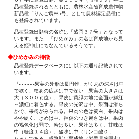
品種登録されるとともに、農林水産省育成農作物
新品種「りんご農林5号」として農林認定品種に
も登録されています。
品種登録出願時の名称は「盛岡３７号」となって
います。また、「ひめかみ」の名は育成地から見
える姫神山にちなんでいるそうです。
◆ひめかみの特徴
品種登録データベースには以下の通り記載されて
います。
『- - - - - -果実の外形は長円錐、がくあの深さは中
で狭く、梗あの広さは中で深い。果実の大きさは
大（３００ｇ位）、果皮は黄緑の地に全面が鮮紅
～濃紅に着色する。果皮の光沢は中、果面は滑ら
かで、果粉がみられる。果肉の色は黄白、果肉は
やや硬く、きめは中、押傷のつき易さは中、果肉
の褐色化は弱で、蜜は多い。果汁は多く、甘味は
中（糖度１４度）、酸味は中（リンゴ酸０．
５％）である。成熟期は育成地（岩手県盛岡市）