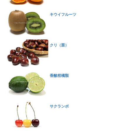
キウイフルーツ
クリ（栗）
香酸柑橘類
サクランボ