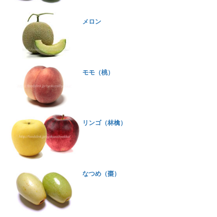
メロン
モモ（桃）
リンゴ（林檎）
なつめ（棗）