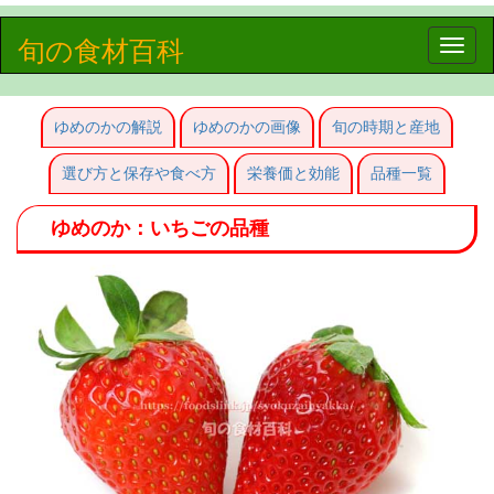
旬の食材百科
Toggle
naviga
ゆめのかの解説
ゆめのかの画像
旬の時期と産地
選び方と保存や食べ方
栄養価と効能
品種一覧
ゆめのか：いちごの品種