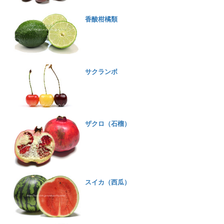
香酸柑橘類
サクランボ
ザクロ（石榴）
スイカ（西瓜）