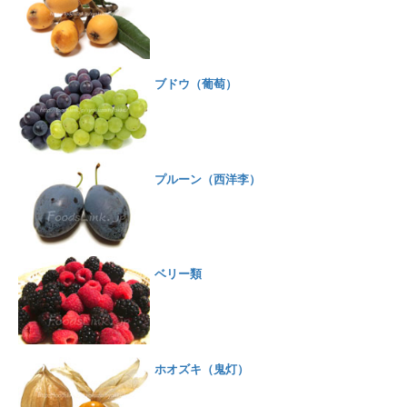
ブドウ（葡萄）
プルーン（西洋李）
ベリー類
ホオズキ（鬼灯）