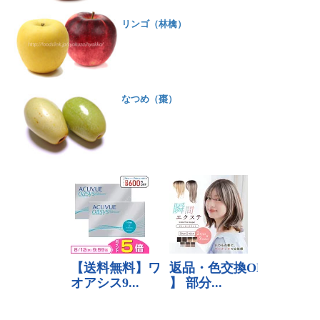
リンゴ（林檎）
なつめ（棗）