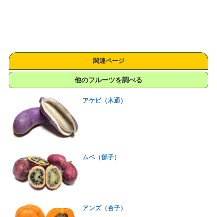
関連ページ
他のフルーツを調べる
アケビ（木通）
ムベ（郁子）
アンズ（杏子）