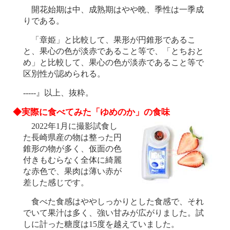
開花始期は中、成熟期はやや晩、季性は一季成
りである。
「章姫」と比較して、果形が円錐形であるこ
と、果心の色が淡赤であること等で、「とちおと
め」と比較して、果心の色が淡赤であること等で
区別性が認められる。
-----』以上、抜粋。
◆実際に食べてみた「ゆめのか」の食味
2022年1月に撮影試食し
た長崎県産の物は整った円
錐形の物が多く、仮面の色
付きもむらなく全体に綺麗
な赤色で、果肉は薄い赤が
差した感じです。
食べた食感はややしっかりとした食感で、それ
でいて果汁は多く、強い甘みが広がりました。試
しに計った糖度は15度を越えていました。