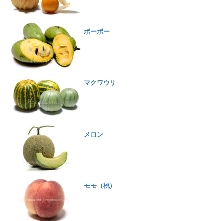
ポーポー
マクワウリ
メロン
モモ（桃）