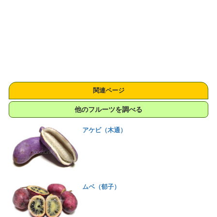
関連ページ
他のフルーツを調べる
アケビ（木通）
ムベ（郁子）