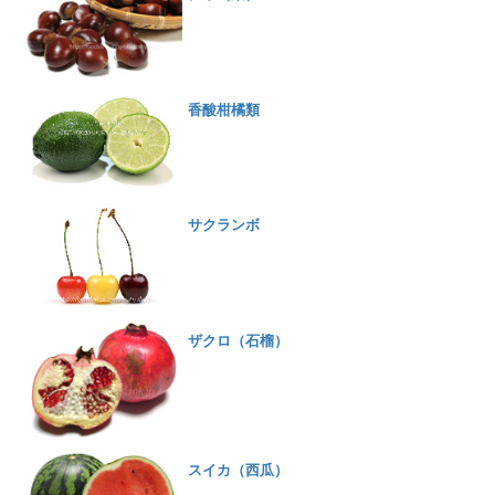
香酸柑橘類
サクランボ
ザクロ（石榴）
スイカ（西瓜）