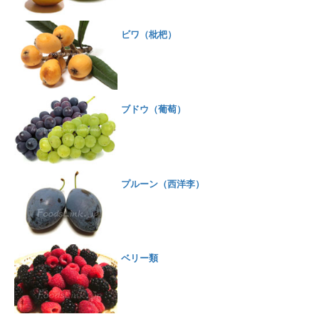
ビワ（枇杷）
ブドウ（葡萄）
プルーン（西洋李）
ベリー類