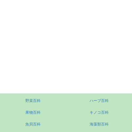
野菜百科
ハーブ百科
果物百科
キノコ百科
魚貝百科
海藻類百科