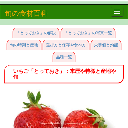
旬の食材百科
Toggle
naviga
「とっておき」の解説
「とっておき」の写真一覧
旬の時期と産地
選び方と保存や食べ方
栄養価と効能
品種一覧
いちご「とっておき」：来歴や特徴と産地や
旬