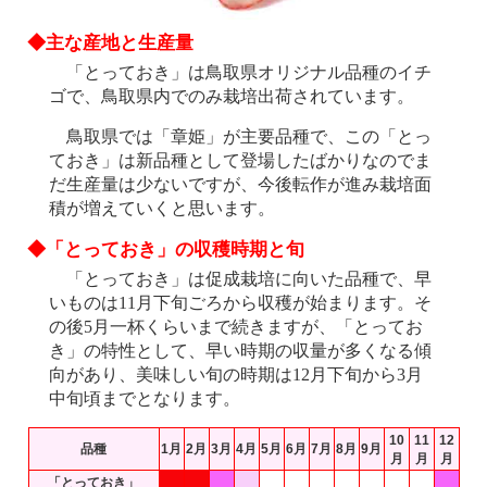
◆主な産地と生産量
「とっておき」は鳥取県オリジナル品種のイチ
ゴで、鳥取県内でのみ栽培出荷されています。
鳥取県では「章姫」が主要品種で、この「とっ
ておき」は新品種として登場したばかりなのでま
だ生産量は少ないですが、今後転作が進み栽培面
積が増えていくと思います。
◆「とっておき」の収穫時期と旬
「とっておき」は促成栽培に向いた品種で、早
いものは11月下旬ごろから収穫が始まります。そ
の後5月一杯くらいまで続きますが、「とってお
き」の特性として、早い時期の収量が多くなる傾
向があり、美味しい旬の時期は12月下旬から3月
中旬頃までとなります。
10
11
12
品種
1月
2月
3月
4月
5月
6月
7月
8月
9月
月
月
月
「とっておき」