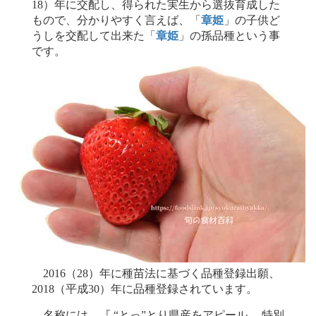
18）年に交配し、得られた実生から選抜育成した
もので、分かりやすく言えば、「
章姫
」の子供ど
うしを交配して出来た「
章姫
」の孫品種という事
です。
2016（28）年に種苗法に基づく品種登録出願、
2018（平成30）年に品種登録されています。
名称には、『 “とっ”とり県産をアピール、 特別