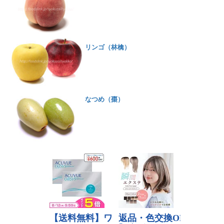
リンゴ（林檎）
なつめ（棗）