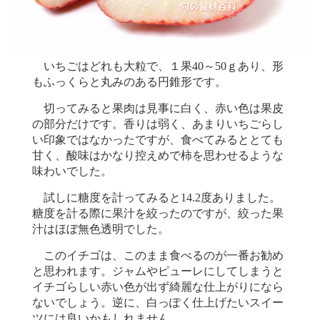
いちごはどれも大粒で、１果40～50ｇあり、形
もふっくらと丸みのある円錐形です。
切ってみると果肉は見事に白く、赤い色は果皮
の部分だけです。香りは弱く、あまりいちごらし
い印象ではなかったですが、食べてみるととても
甘く、酸味はかなり控えめで柿を思わせるような
味わいでした。
試しに糖度を計ってみると14.2度ありました。
糖度を計る際に果汁を絞ったのですが、絞った果
汁はほぼ無色透明でした。
このイチゴは、このまま食べるのが一番お勧め
と思われます。ジャムやピューレにしてしまうと
イチゴらしい赤い色が出ず綺麗な仕上がりになら
ないでしょう。逆に、白っぽく仕上げたいスイー
ツには良いかもしれません。