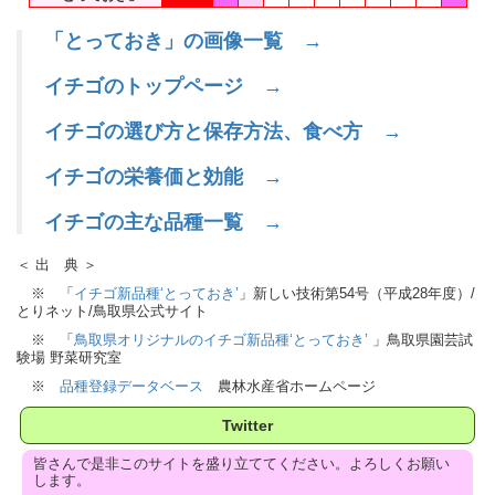
「とっておき」の画像一覧 →
イチゴのトップページ →
イチゴの選び方と保存方法、食べ方 →
イチゴの栄養価と効能 →
イチゴの主な品種一覧 →
＜ 出 典 ＞
※ 「
イチゴ新品種‘とっておき’
」新しい技術第54号（平成28年度）/
とりネット/鳥取県公式サイト
※ 「
鳥取県オリジナルのイチゴ新品種‘とっておき’
」鳥取県園芸試
験場 野菜研究室
※
品種登録データベース
農林水産省ホームページ
Twitter
皆さんで是非このサイトを盛り立ててください。よろしくお願い
します。